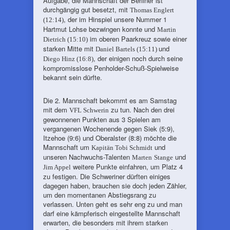
Aufgabe, die Mannschaft der Berliner ist
durchgängig gut besetzt, mit
Thomas Englert
, der im Hinspiel unsere Nummer 1
(12:14)
Hartmut Lohse bezwingen konnte und
Martin
im oberen Paarkreuz sowie einer
Dietrich (15:10)
starken Mitte mit
und
Daniel Bartels (15:11)
, der einigen noch durch seine
Diego Hinz (16:8)
kompromisslose Penholder-Schuß-Spielweise
bekannt sein dürfte.
Die 2. Mannschaft bekommt es am Samstag
mit dem
zu tun. Nach den drei
VFL Schwerin
gewonnenen Punkten aus 3 Spielen am
vergangenen Wochenende gegen Siek (5:9),
Itzehoe (9:6) und Oberalster (8:8) möchte die
Mannschaft um
und
Kapitän Tobi Schmidt
unseren Nachwuchs-Talenten
und
Marten
Stange
weitere Punkte einfahren, um Platz 4
Jim Appel
zu festigen. Die Schweriner dürften einiges
dagegen haben, brauchen sie doch jeden Zähler,
um den momentanen Abstiegsrang zu
verlassen. Unten geht es sehr eng zu und man
darf eine kämpferisch eingestellte Mannschaft
erwarten, die besonders mit ihrem starken