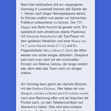
Nach hart erkämpftem 8:8 am vergangenen
Samstag in Lunestedt brennen alle Spieler der
1. Herren nach langer Heimspielpause darauf,
ihr Können endlich mal wieder vor heimischen
Publikum präsentieren zu können. Der
TTC
aus Berlin kommt da gerade recht: Ein
Düppel
spielerisch sehr attraktives oberes Paarkreuz
mit
als Top-Player mit
Sebastian Stürzebecher
dem goldenen Händchen und einer
Bilanz von
und Ex-
24:7, sowie Patrick Strahl (17:11)
Poppenbütteler
in der Mitte
Mirco Albers (7:18)
werden uns sicher einiges abfordern. Gespannt
sein kann man noch auf den eventuellen
Einsatz von Markus Lietzau, der lange verletzt
war, dann wäre das Team noch um einiges
stärker.
Am Sonntag dann gleich der nächste Brocken
mit den
. Hier haben wir vom
Berliner Füchsen
,
Hinspiel, welches in Berlin mit 6:9 verloren wurde
noch eine Rechnung offen und wir brauchen die
Punkte auch, um den Tabellennachbarn auf
Abstand zu halten. Dies wird eine schwere