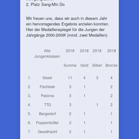
2. Platz Sang-Min Do
Wir freuen uns, dass wir auch in diesem Jahr
ein hervorragendes Ergebnis erzielen konnten.
Hier der Medaillenspiegel für die Jungen der
Jahrgänge 2000-2009f (mind. zwei Medaillen):
Alle
2018
2018
2018
2018
Jungenklassen
Summe
Gold
Silber
Bronze
1.
Sasel
11
4
3
4
2.
Fischbek
3
1
2
3.
Paloma
3
1
2
4.
TTG
3
1
2
5.
Bergedorf
2
1
1
6.
Poppenbüttel
2
1
1
7.
Geesthacht
2
1
1