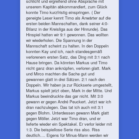
schlicht und ergreifend ohne Absprache mit
unserem Kapitän abkommandiert, zum Glück
konnte Timo kurzfristig einspringen. ( Der
geneigte Leser kennt Timo als Anwärter auf die
ersten beiden Mannschaften, dank seiner 4:0-
Bilanz in der Kreisliga aus der Hinrunde). Das
Hinspiel hatten wir 9:1 gewonnen. Das wollten
wir wiederholen. Die Spannung in der
Mannschaft scheint zu halten. In den Doppeln
konnten Kay und ich, nach standesgemäß
verlorenem ersten Satz, das Ding mit 3:1 nach
Hause bringen. Da könnten Markus und Timo
nicht ganz dran anknüpfen, verloren glatt. Mark
und Mirco machten die Sache gut und
gewannen glatt in drei Sätzen. 2:1 nach den
Doppeln. Wir haben ja zur Rückserie umgestellt,
Markus spielt jetzt oben, Mark in der Mitte. Und
Markus beeindruckte das gar nicht. Mit 3:0
gewann er gegen André Peuckert. Jetzt war ich
dran nachzulegen. Das tat ich auch mit 3:1
gegen Blohm. Unterdessen gewann Mark glatt
gegen Möller. Jetzt war Timo dran, und er
lieferte wieder ein Spektakel. Er verlor leider mit
1:3. Die beispiellose Serie riss also. Riss
deutlich…. Eigens für Minus-Mann werden wir