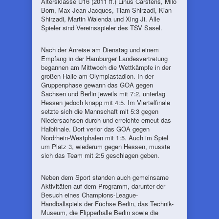
Altersklasse U16 (2011 ff.) Linus Carstens, Milo
Born, Max Jean-Jacques, Tiam Shirzadi, Kian
Shirzadi, Martin Walenda und Xing Ji. Alle
Spieler sind Vereinsspieler des TSV Sasel.
Nach der Anreise am Dienstag und einem
Empfang in der Hamburger Landesvertretung
begannen am Mittwoch die Wettkämpfe in der
großen Halle am Olympiastadion. In der
Gruppenphase gewann das GOA gegen
Sachsen und Berlin jeweils mit 7:2, unterlag
Hessen jedoch knapp mit 4:5. Im Viertelfinale
setzte sich die Mannschaft mit 5:3 gegen
Niedersachsen durch und erreichte erneut das
Halbfinale. Dort verlor das GOA gegen
Nordrhein-Westphalen mit 1:5. Auch im Spiel
um Platz 3, wiederum gegen Hessen, musste
sich das Team mit 2:5 geschlagen geben.
Neben dem Sport standen auch gemeinsame
Aktivitäten auf dem Programm, darunter der
Besuch eines Champions-League-
Handballspiels der Füchse Berlin, das Technik-
Museum, die Flipperhalle Berlin sowie die