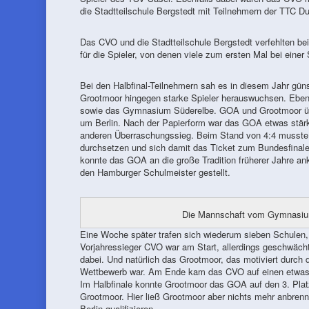
die Stadtteilschule Bergstedt mit Teilnehmern der TTC Du
Das CVO und die Stadtteilschule Bergstedt verfehlten beid
für die Spieler, von denen viele zum ersten Mal bei ein
Bei den Halbfinal-Teilnehmern sah es in diesem Jahr gün
Grootmoor hingegen starke Spieler herauswuchsen. Ebenf
sowie das Gymnasium Süderelbe. GOA und Grootmoor über
um Berlin. Nach der Papierform war das GOA etwas stärke
anderen Überraschungssieg. Beim Stand von 4:4 musste 
durchsetzen und sich damit das Ticket zum Bundesfinale 
konnte das GOA an die große Tradition früherer Jahre an
den Hamburger Schulmeister gestellt.
Die Mannschaft vom Gymnasium 
Eine Woche später trafen sich wiederum sieben Schulen,
Vorjahressieger CVO war am Start, allerdings geschwäc
dabei. Und natürlich das Grootmoor, das motiviert durch 
Wettbewerb war. Am Ende kam das CVO auf einen etwas en
Im Halbfinale konnte Grootmoor das GOA auf den 3. Pla
Grootmoor. Hier ließ Grootmoor aber nichts mehr anbrenn
Berlin qualifizieren.