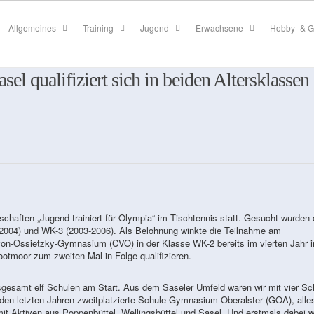
Allgemeines
Training
Jugend
Erwachsene
Hobby- & G
sel qualifiziert sich in beiden Altersklassen
haften „Jugend trainiert für Olympia“ im Tischtennis statt. Gesucht wurden 
-2004) und WK-3 (2003-2006). Als Belohnung winkte die Teilnahme am
von-Ossietzky-Gymnasium (CVO) in der Klasse WK-2 bereits im vierten Jahr i
tmoor zum zweiten Mal in Folge qualifizieren.
sgesamt elf Schulen am Start. Aus dem Saseler Umfeld waren wir mit vier Sc
den letzten Jahren zweitplatzierte Schule Gymnasium Oberalster (GOA), all
it Aktiven aus Poppenbüttel, Wellingsbüttel und Sasel. Und erstmals dabei w