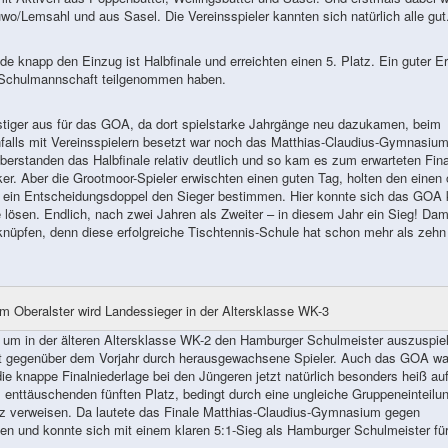
wo/Lemsahl und aus Sasel. Die Vereinsspieler kannten sich natürlich alle gut
e knapp den Einzug ist Halbfinale und erreichten einen 5. Platz. Ein guter Er
er Schulmannschaft teilgenommen haben.
stiger aus für das GOA, da dort spielstarke Jahrgänge neu dazukamen, beim
alls mit Vereinsspielern besetzt war noch das Matthias-Claudius-Gymnasiu
standen das Halbfinale relativ deutlich und so kam es zum erwarteten Fina
r. Aber die Grootmoor-Spieler erwischten einen guten Tag, holten den einen 
ein Entscheidungsdoppel den Sieger bestimmen. Hier konnte sich das GOA k
lösen. Endlich, nach zwei Jahren als Zweiter – in diesem Jahr ein Sieg! Dam
knüpfen, denn diese erfolgreiche Tischtennis-Schule hat schon mehr als zehn
Oberalster wird Landessieger in der Altersklasse WK-3
 um in der älteren Altersklasse WK-2 den Hamburger Schulmeister auszuspie
ht gegenüber dem Vorjahr durch herausgewachsene Spieler. Auch das GOA wa
die knappe Finalniederlage bei den Jüngeren jetzt natürlich besonders heiß au
ttäuschenden fünften Platz, bedingt durch eine ungleiche Gruppeneinteilun
tz verweisen. Da lautete das Finale Matthias-Claudius-Gymnasium gegen
en und konnte sich mit einem klaren 5:1-Sieg als Hamburger Schulmeister fü