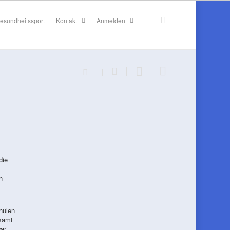
esundheitssport
Kontakt
Anmelden
die
n
hulen
esamt
ar