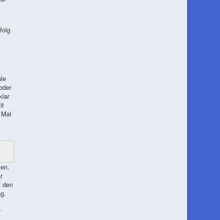
.
folg
m
le
oder
lar
it
 Mal
len.
r
f den
g.
r