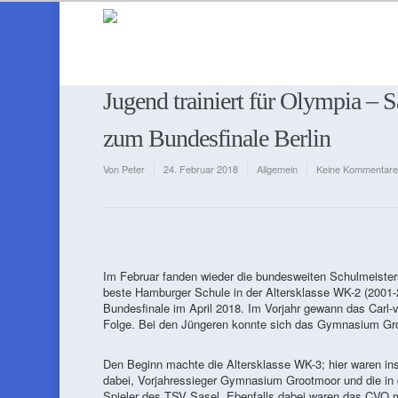
Jugend trainiert für Olympia – Sa
zum Bundesfinale Berlin
Von
Peter
24. Februar 2018
Allgemein
Keine Kommentare
Im Februar fanden wieder die bundesweiten Schulmeistersc
beste Hamburger Schule in der Altersklasse WK-2 (2001
Bundesfinale im April 2018. Im Vorjahr gewann das Carl-
Folge. Bei den Jüngeren konnte sich das Gymnasium Groo
Den Beginn machte die Altersklasse WK-3; hier waren in
dabei, Vorjahressieger Gymnasium Grootmoor und die in 
Spieler des TSV Sasel. Ebenfalls dabei waren das CVO m