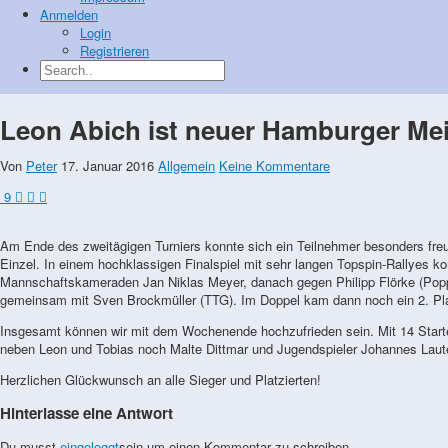
Anmelden
Login
Registrieren
Leon Abich ist neuer Hamburger Mei
Von
Peter
17. Januar 2016
Allgemein
Keine Kommentare
9
Am Ende des zweitägigen Turniers konnte sich ein Teilnehmer besonders fre
Einzel. In einem hochklassigen Finalspiel mit sehr langen Topspin-Rallyes k
Mannschaftskameraden Jan Niklas Meyer, danach gegen Philipp Flörke (Popp
gemeinsam mit Sven Brockmüller (TTG). Im Doppel kam dann noch ein 2. Plat
Insgesamt können wir mit dem Wochenende hochzufrieden sein. Mit 14 Starter
neben Leon und Tobias noch Malte Dittmar und Jugendspieler Johannes Laute
Herzlichen Glückwunsch an alle Sieger und Platzierten!
Hinterlasse eine Antwort
Du musst
eingeloggt
sein um einen Kommentar zu schreiben.