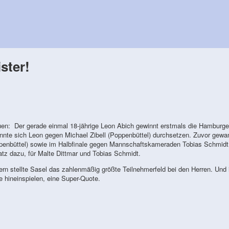
ster!
uen: Der gerade einmal 18-jährige Leon Abich gewinnt erstmals die Hamburge
onnte sich Leon gegen Michael Zibell (Poppenbüttel) durchsetzen. Zuvor gewa
enbüttel) sowie im Halbfinale gegen Mannschaftskameraden Tobias Schmidt, 
z dazu, für Malte Dittmar und Tobias Schmidt.
n stellte Sasel das zahlenmäßig größte Teilnehmerfeld bei den Herren. Und 
 hineinspielen, eine Super-Quote.