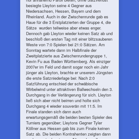
besiegte Lleyton seine 4 Gegner aus
Niedersachsen, Hessen, Bayern und dem
Rheinland. Auch in der Zwischenrunde gab es
Haue für die 3 Erstplatzierten der Gruppe 4, die
Sätze wurden teilweise aber etwas enger.
Dennoch gab Lleyton wieder keinen Satz ab und
beschloß den ersten Tag mit einer blitzsauberen
Weste von 7:0 Spielen bei 21:0 Sätzen. Am
Sonntag wartete dann im Halbfinale der
Zweitplatzierte aus Zwischenrundengruppe 1,
Kevin Fu aus Baden Württemberg. Als einziger
2007er im Feld und damit sogar noch ein Jahr
jünger als Lleyton, brachte er unserem Jüngsten
die erste Satzniederlage bei: Nach 2:0
Satzführung entschied der schwäbische
Wirbelwind unter attraktiven Ballwechseln den 3.
Durchgang in der Verlängerung für sich. Lleyton
ließ sich aber nicht beirren und holte sich
Durchgang 4 wieder souverän mit 11:5. Im
Finale standen sich dann auch
erwartungsgemäß die beiden besten Spieler des
Turniers gegenüber; Lleytons Gegner Tyler
Köllner aus Hessen gab bis zum Finale keinen
Satz ab. Die beiden Kontrahenten zeigten dann