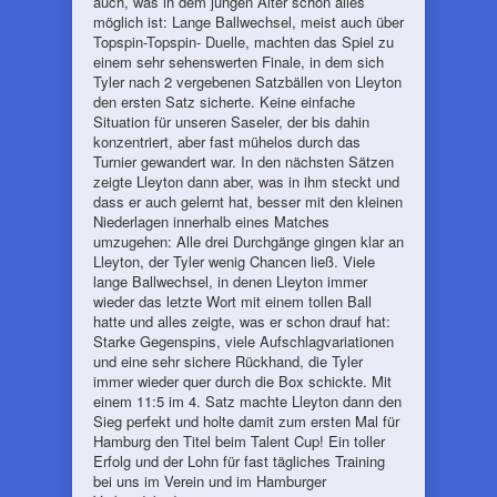
auch, was in dem jungen Alter schon alles
möglich ist: Lange Ballwechsel, meist auch über
Topspin-Topspin- Duelle, machten das Spiel zu
einem sehr sehenswerten Finale, in dem sich
Tyler nach 2 vergebenen Satzbällen von Lleyton
den ersten Satz sicherte. Keine einfache
Situation für unseren Saseler, der bis dahin
konzentriert, aber fast mühelos durch das
Turnier gewandert war. In den nächsten Sätzen
zeigte Lleyton dann aber, was in ihm steckt und
dass er auch gelernt hat, besser mit den kleinen
Niederlagen innerhalb eines Matches
umzugehen: Alle drei Durchgänge gingen klar an
Lleyton, der Tyler wenig Chancen ließ. Viele
lange Ballwechsel, in denen Lleyton immer
wieder das letzte Wort mit einem tollen Ball
hatte und alles zeigte, was er schon drauf hat:
Starke Gegenspins, viele Aufschlagvariationen
und eine sehr sichere Rückhand, die Tyler
immer wieder quer durch die Box schickte. Mit
einem 11:5 im 4. Satz machte Lleyton dann den
Sieg perfekt und holte damit zum ersten Mal für
Hamburg den Titel beim Talent Cup! Ein toller
Erfolg und der Lohn für fast tägliches Training
bei uns im Verein und im Hamburger