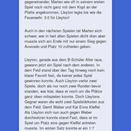
gegeneinander, Marten wie oft in seinem ersten
Spiel noch nicht ganz mit dem Kopf an der
Platte angekommen, Lleyton legte los wie die
Feuerwehr. 3:0 für Lleyton!
Auch in den nächsten Spielen tat Marten sich
schwer, war in fast allen Spielen dicht dran aber
musste sich am Ende mit nur einem Sieg gegen
Acevedo und Platz 10 zufrieden geben.
Lleyton, gerade aus dem B-Schüler Alter raus,
gewann jetzt ein Spiel nach dem anderen. In
dem Feld stand über den Tag hinweg noch kein
klarer Favorit fest, da keiner jedes Spiel
gewinnen konnte. Auch Lleyton verlor zwei
Spiele, doch als nur noch zwei Runden bevor
standen, war klar, dass er noch um die Plätze
ganz oben mitspielen konnte. Doch Lleytons
Gegner waren die wohl zwei Spielstärksten aus
dem Feld: Gerrit Weber und Kai Enno Kleffel.
Als Lleyton sich nun auch gegen Weber
durchsetzen konnte stand Fest, dass er im
Spiel um Platz eins gegen Kleffel antreten
musste. Im ersten Satz konnte er ein 1:7