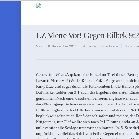
LZ Vierte Vor! Gegen Eilbek 9
Von
6. September 2014
4. Herren
,
Erwachsene
6 Komme
Generation WhatsApp kann die Kürzel im Titel dieses Beitrages
Lazarett Vierte Vor! (Wade, Rücken Fuß – Auge war gar nicht e
Parkplätze und sogar durch die Katakomben in die Halle. Spie
Duftmarke. Leider war 3:1 auch das Ergebnis des ersten Einz
genommen. Nach einer desolaten Seniorenrangliste war auch die
dass Neuzugang Bednarz einen enorm sicheren Ball spielt und 
Luftfeuchtigkeit in der Halle hoch war und und der eine Net
beglückwünschte mich René danach sofort und meinte, der Dru
Krüger raus, nur Olaf wollte sich nach 2:1 Führung nicht an 
unkoventionelle Schläge unterbringen konnte. Im 5. Satz dre
unglücklich verlief das Spiel von Felix. Gegen einen leicht i