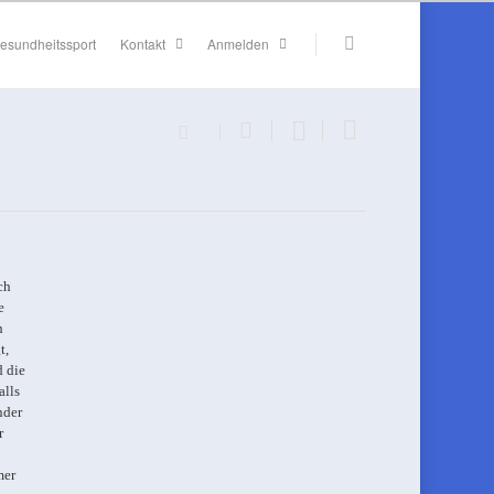
esundheitssport
Kontakt
Anmelden
ch
e
h
t,
d die
alls
nder
r
mer