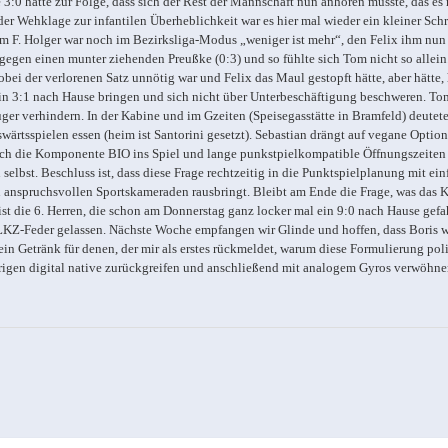
 3:0 hatte zur Folge, dass sich der Rest der Mannschaft nun anhören musste, das es 
 der Wehklage zur infantilen Überheblichkeit war es hier mal wieder ein kleiner Schr
aum F. Holger war noch im Bezirksliga-Modus „weniger ist mehr“, den Felix ihm nun
 gegen einen munter ziehenden Preußke (0:3) und so fühlte sich Tom nicht so allein
ei der verlorenen Satz unnötig war und Felix das Maul gestopft hätte, aber hätte, 
 ein 3:1 nach Hause bringen und sich nicht über Unterbeschäftigung beschweren. To
r verhindern. In der Kabine und im Gzeiten (Speisegasstätte in Bramfeld) deutete
ärtsspielen essen (heim ist Santorini gesetzt). Sebastian drängt auf vegane Option
 noch die Komponente BIO ins Spiel und lange punkstpielkompatible Öffnungszeiten
elbst. Beschluss ist, dass diese Frage rechtzeitig in die Punktspielplanung mit einf
en anspruchsvollen Sportskameraden rausbringt. Bleibt am Ende die Frage, was das 
st die 6. Herren, die schon am Donnerstag ganz locker mal ein 9:0 nach Hause gefa
 LKZ-Feder gelassen. Nächste Woche empfangen wir Glinde und hoffen, dass Boris 
(ein Getränk für denen, der mir als erstes rückmeldet, warum diese Formulierung poli
ährigen digital native zurückgreifen und anschließend mit analogem Gyros verwöhne