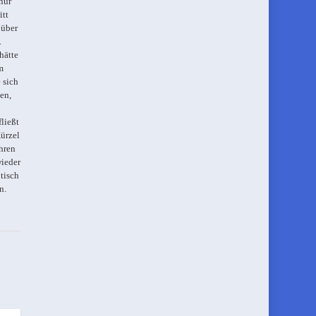
nur
itt
 über
.
hätte
m
 sich
en,
ließt
Kürzel
hren
wieder
tisch
n.