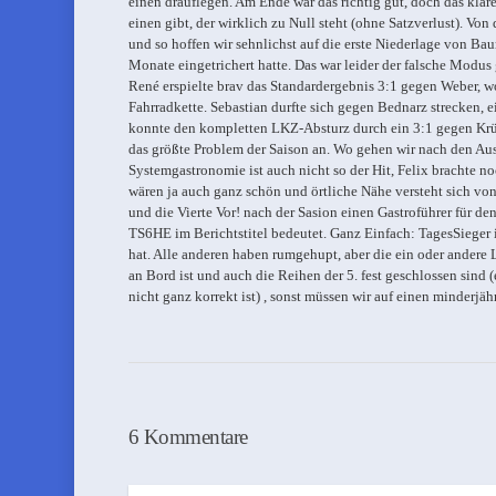
einen drauflegen. Am Ende war das richtig gut, doch das klare
einen gibt, der wirklich zu Null steht (ohne Satzverlust). Von
und so hoffen wir sehnlichst auf die erste Niederlage von B
Monate eingetrichert hatte. Das war leider der falsche Modus
René erspielte brav das Standardergebnis 3:1 gegen Weber, wob
Fahrradkette. Sebastian durfte sich gegen Bednarz strecken,
konnte den kompletten LKZ-Absturz durch ein 3:1 gegen Krüge
das größte Problem der Saison an. Wo gehen wir nach den Ausw
Systemgastronomie ist auch nicht so der Hit, Felix brachte
wären ja auch ganz schön und örtliche Nähe versteht sich von s
und die Vierte Vor! nach der Sasion einen Gastroführer für d
TS6HE im Berichtstitel bedeutet. Ganz Einfach: TagesSieger i
hat. Alle anderen haben rumgehupt, aber die ein oder andere
an Bord ist und auch die Reihen der 5. fest geschlossen sind 
nicht ganz korrekt ist) , sonst müssen wir auf einen minderj
6 Kommentare