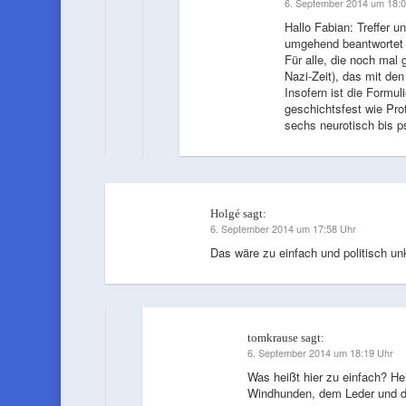
6. September 2014 um 18:0
Hallo Fabian: Treffer 
umgehend beantwortet
Für alle, die noch mal
Nazi-Zeit), das mit de
Insofern ist die Formul
geschichtsfest wie Prof
sechs neurotisch bis p
Holgé
sagt:
6. September 2014 um 17:58 Uhr
Das wäre zu einfach und politisch un
tomkrause
sagt:
6. September 2014 um 18:19 Uhr
Was heißt hier zu einfach? H
Windhunden, dem Leder und d