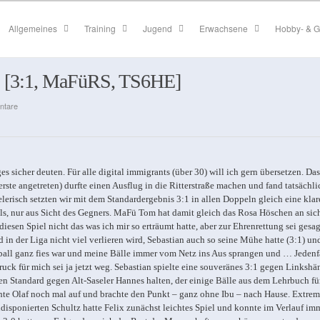
Allgemeines
Training
Jugend
Erwachsene
Hobby- & G
:2 [3:1, MaFüRS, TS6HE]
ntare
 sicher deuten. Für alle digital immigrants (über 30) will ich gern übersetzen. Das
rste angetreten) durfte einen Ausflug in die Ritterstraße machen und fand tatsächli
lerisch setzten wir mit dem Standardergebnis 3:1 in allen Doppeln gleich eine klar
els, nur aus Sicht des Gegners. MaFü Tom hat damit gleich das Rosa Höschen an sic
sen Spiel nicht das was ich mir so erträumt hatte, aber zur Ehrenrettung sei gesag
in der Liga nicht viel verlieren wird, Sebastian auch so seine Mühe hatte (3:1) un
zball ganz fies war und meine Bälle immer vom Netz ins Aus sprangen und … Jedenf
ck für mich sei ja jetzt weg. Sebastian spielte eine souveränes 3:1 gegen Linkshä
den Standard gegen Alt-Saseler Hannes halten, der einige Bälle aus dem Lehrbuch fü
hte Olaf noch mal auf und brachte den Punkt – ganz ohne Ibu – nach Hause. Extrem
ndisponierten Schultz hatte Felix zunächst leichtes Spiel und konnte im Verlauf im