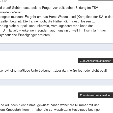
7 Uhr
und prost! Schön, dass solche Fragen zur politischen Bildung im TSV
 werden können.
 googeln müssen: Es geht um das Horst Wessel Lied (Kampflied der SA in der
n Zeilen beginnt: Die Fahne hoch, die Reihen dicht geschlossen …
ierung nicht nur politisch unkorrekt, vorausgesetzt man kann das –
. Dr. Hartwig – erkennen, sondern auch unsinnig, weil im Tischi ja immer
sychotische Einzelgänger antreten.
Zum Antworten anmelden
korrekt eine maßlose Untertreibung….aber dann wäre fest oder dicht egal!
Zum Antworten anmelden
eino will noch nicht einmal gewusst haben woher die Nummer mit den
em Kruppstahl kommt – aber die schwarzbraune Haselnuss besingen.