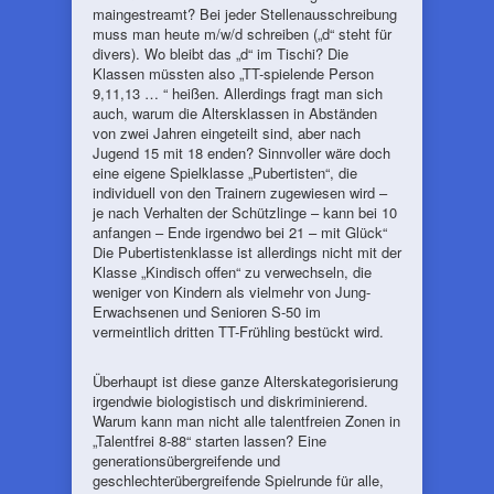
maingestreamt? Bei jeder Stellenausschreibung
muss man heute m/w/d schreiben („d“ steht für
divers). Wo bleibt das „d“ im Tischi? Die
Klassen müssten also „TT-spielende Person
9,11,13 … “ heißen. Allerdings fragt man sich
auch, warum die Altersklassen in Abständen
von zwei Jahren eingeteilt sind, aber nach
Jugend 15 mit 18 enden? Sinnvoller wäre doch
eine eigene Spielklasse „Pubertisten“, die
individuell von den Trainern zugewiesen wird –
je nach Verhalten der Schützlinge – kann bei 10
anfangen – Ende irgendwo bei 21 – mit Glück“
Die Pubertistenklasse ist allerdings nicht mit der
Klasse „Kindisch offen“ zu verwechseln, die
weniger von Kindern als vielmehr von Jung-
Erwachsenen und Senioren S-50 im
vermeintlich dritten TT-Frühling bestückt wird.
Überhaupt ist diese ganze Alterskategorisierung
irgendwie biologistisch und diskriminierend.
Warum kann man nicht alle talentfreien Zonen in
„Talentfrei 8-88“ starten lassen? Eine
generationsübergreifende und
geschlechterübergreifende Spielrunde für alle,