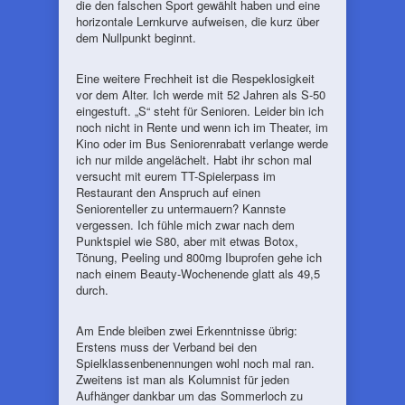
die den falschen Sport gewählt haben und eine
horizontale Lernkurve aufweisen, die kurz über
dem Nullpunkt beginnt.
Eine weitere Frechheit ist die Respeklosigkeit
vor dem Alter. Ich werde mit 52 Jahren als S-50
eingestuft. „S“ steht für Senioren. Leider bin ich
noch nicht in Rente und wenn ich im Theater, im
Kino oder im Bus Seniorenrabatt verlange werde
ich nur milde angelächelt. Habt ihr schon mal
versucht mit eurem TT-Spielerpass im
Restaurant den Anspruch auf einen
Seniorenteller zu untermauern? Kannste
vergessen. Ich fühle mich zwar nach dem
Punktspiel wie S80, aber mit etwas Botox,
Tönung, Peeling und 800mg Ibuprofen gehe ich
nach einem Beauty-Wochenende glatt als 49,5
durch.
Am Ende bleiben zwei Erkenntnisse übrig:
Erstens muss der Verband bei den
Spielklassenbenennungen wohl noch mal ran.
Zweitens ist man als Kolumnist für jeden
Aufhänger dankbar um das Sommerloch zu