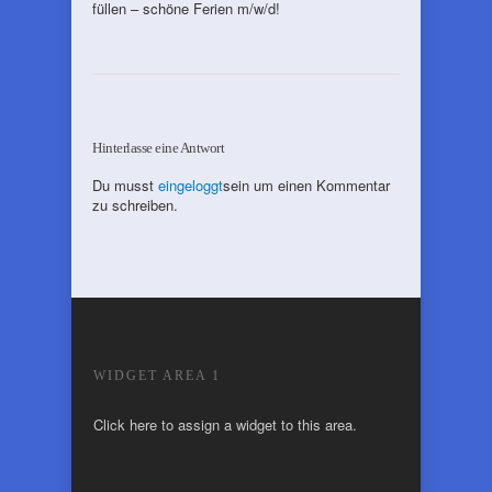
füllen – schöne Ferien m/w/d!
Hinterlasse eine Antwort
Du musst
eingeloggt
sein um einen Kommentar
zu schreiben.
WIDGET AREA 1
Click here to assign a widget to this area.