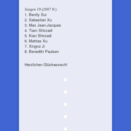
Jungen 19 (2007 ff.)
1. Bently Sui
2. Sebastian Xu
3. Max Jean-Jacques
4. Tiam Shirzadi
5. Kian Shirzadi
6. Mattias Xu
7. Xingrui Ji
8. Benedikt Paulsen
Herzlichen Glückwunsch!