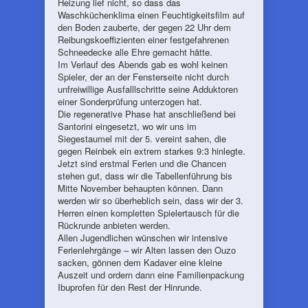
Heizung lief nicht, so dass das
Waschküchenklima einen Feuchtigkeitsfilm auf
den Boden zauberte, der gegen 22 Uhr dem
Reibungskoeffizienten einer festgefahrenen
Schneedecke alle Ehre gemacht hätte.
Im Verlauf des Abends gab es wohl keinen
Spieler, der an der Fensterseite nicht durch
unfreiwillige Ausfalllschritte seine Adduktoren
einer Sonderprüfung unterzogen hat.
Die regenerative Phase hat anschließend bei
Santorini eingesetzt, wo wir uns im
Siegestaumel mit der 5. vereint sahen, die
gegen Reinbek ein extrem starkes 9:3 hinlegte.
Jetzt sind erstmal Ferien und die Chancen
stehen gut, dass wir die Tabellenführung bis
Mitte November behaupten können. Dann
werden wir so überheblich sein, dass wir der 3.
Herren einen kompletten Spielertausch für die
Rückrunde anbieten werden.
Allen Jugendlichen wünschen wir intensive
Ferienlehrgänge – wir Alten lassen den Ouzo
sacken, gönnen dem Kadaver eine kleine
Auszeit und ordern dann eine Familienpackung
Ibuprofen für den Rest der Hinrunde.