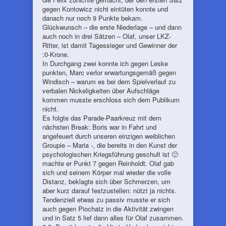
gegen Kontowicz nicht eintüten konnte und
danach nur noch 9 Punkte bekam.
Glückwunsch – die erste Niederlage – und dann
auch noch in drei Sätzen – Olaf, unser LKZ-
Ritter, ist damit Tagessieger und Gewinner der
:0-Krone.
In Durchgang zwei konnte ich gegen Leske
punkten, Marc verlor erwartungsgemäß gegen
Windisch – warum es bei dem Spielverlauf zu
verbalen Nickeligkeiten über Aufschläge
kommen musste erschloss sich dem Publikum
nicht.
Es folgte das Parade-Paarkreuz mit dem
nächsten Break: Boris war in Fahrt und
angefeuert durch unseren einzigen weiblichen
Groupie – Maria -, die bereits in den Kunst der
psychologischen Kriegsführung geschult ist 🙂
machte er Punkt 7 gegen Reinholdt. Olaf gab
sich und seinem Körper mal wieder die volle
Distanz, beklagte sich über Schmerzen, um
aber kurz darauf festzustellen: nützt ja nichts.
Tendenziell etwas zu passiv musste er sich
auch gegen Piochatz in die Aktivität zwingen
und in Satz 5 lief dann alles für Olaf zusammen.