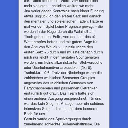
8:5. Damit konnte die Vierte Vor! schon nicht
mehr verlieren – natürlich wollten wir mehr.
Jim verlor gegen Kontowicz nach klarer Führung
etwas unglücklich den ersten Satz und danach
den mentalen und spielerischen Faden. Hätte er
mal vor dem Spiel keine Prognose gewagt – die
werden in der Regel durch die Wahrheit am
Tisch gefressen. Felix, von der Last des :0-
Wettkampfes befreit und mit gutem Auge für
den Anti von Wnuck v. Lipinski rohrte den
ersten Satz +5 durch und musste danach durch
mich nur leicht in der mentalen Spur gehalten
werden, um keine allzu riskanten Stehversuche
oder Überholmanöver anzusetzen (2x+8).
Tschakka – 9:6! Trotz der Niederlage waren die
zahlreichen weiblichen Börnsener Groupies
angesichts des reichlichen Genusses von
Partyknabbereien und passenden Getränken
erstaunlich gut drauf. Das Team hatte sich
einen anderen Ausgang ausgerechnet. Für uns
war das kein Sieg mit Ansage, aber ein schönes
intensives Spiel – diesmal mit dem besseren
Ende für uns.
Getrübt wurde das Spielvergnügen durch
zunehmend schlechte Bodenverhältnisse. Die