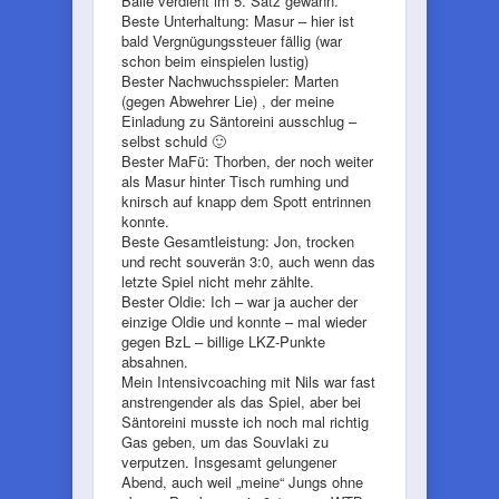
Bälle verdient im 5. Satz gewann.
Beste Unterhaltung: Masur – hier ist
bald Vergnügungssteuer fällig (war
schon beim einspielen lustig)
Bester Nachwuchsspieler: Marten
(gegen Abwehrer Lie) , der meine
Einladung zu Säntoreini ausschlug –
selbst schuld 🙂
Bester MaFü: Thorben, der noch weiter
als Masur hinter Tisch rumhing und
knirsch auf knapp dem Spott entrinnen
konnte.
Beste Gesamtleistung: Jon, trocken
und recht souverän 3:0, auch wenn das
letzte Spiel nicht mehr zählte.
Bester Oldie: Ich – war ja aucher der
einzige Oldie und konnte – mal wieder
gegen BzL – billige LKZ-Punkte
absahnen.
Mein Intensivcoaching mit Nils war fast
anstrengender als das Spiel, aber bei
Säntoreini musste ich noch mal richtig
Gas geben, um das Souvlaki zu
verputzen. Insgesamt gelungener
Abend, auch weil „meine“ Jungs ohne