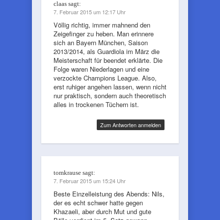
claas
sagt:
7. Februar 2015 um 12:17 Uhr
Völlig richtig, immer mahnend den
Zeigefinger zu heben. Man erinnere
sich an Bayern München, Saison
2013/2014, als Guardiola im März die
Meisterschaft für beendet erklärte. Die
Folge waren Niederlagen und eine
verzockte Champions League. Also,
erst ruhiger angehen lassen, wenn nicht
nur praktisch, sondern auch theoretisch
alles in trockenen Tüchern ist.
Zum Antworten anmelden
tomkrause
sagt:
7. Februar 2015 um 15:24 Uhr
Beste Einzelleistung des Abends: Nils,
der es echt schwer hatte gegen
Khazaeli, aber durch Mut und gute