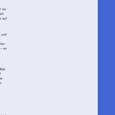
h so
ein
s auf
n und
len
 – es
 Mal
f
ie
n