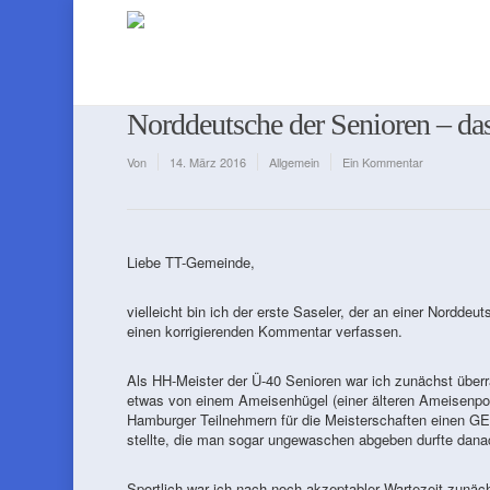
Norddeutsche der Senioren – das 
Von
14. März 2016
Allgemein
Ein Kommentar
Liebe TT-Gemeinde,
vielleicht bin ich der erste Saseler, der an einer Nordd
einen korrigierenden Kommentar verfassen.
Als HH-Meister der Ü-40 Senioren war ich zunächst überra
etwas von einem Ameisenhügel (einer älteren Ameisenpop
Hamburger Teilnehmern für die Meisterschaften einen GE
stellte, die man sogar ungewaschen abgeben durfte dan
Sportlich war ich nach noch akzeptabler Wartezeit zunäch