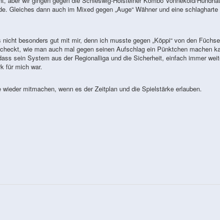
t, aber wir gingen gegen die Schleswig-Holsteiner Kombo Vonnekold/Hundha
Runde. Gleiches dann auch im Mixed gegen „Auge“ Wähner und eine schlagharte
s nicht besonders gut mit mir, denn ich musste gegen „Köppi“ von den Füchs
z gecheckt, wie man auch mal gegen seinen Aufschlag ein Pünktchen machen k
ass sein System aus der Regionalliga und die Sicherheit, einfach immer weit
k für mich war.
e wieder mitmachen, wenn es der Zeitplan und die Spielstärke erlauben.