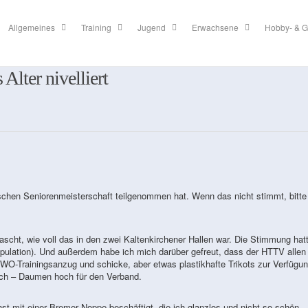
Allgemeines
Training
Jugend
Erwachsene
Hobby- & G
Alter nivelliert
eutschen Seniorenmeisterschaft teilgenommen hat. Wenn das nicht stimmt, bitte
scht, wie voll das in den zwei Kaltenkirchener Hallen war. Die Stimmung hat
ulation). Und außerdem habe ich mich darüber gefreut, dass der HTTV allen
WO-Trainingsanzug und schicke, aber etwas plastikhafte Trikots zur Verfügu
ach – Daumen hoch für den Verband.
st mit einer Bremer Noppe beschäftigt, die ich glanzlos und nicht so schön