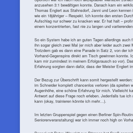
anzusehen 3:1 bewältigen konnte. Danach kam ein wirkli
Thomas Englert aus Stahnsdorf, Janni und Leon kennen ih
wie ein 18jähriger – Respekt. Ich konnte den ersten Durc
Aufschlag nur schwer zu knacken war. Er hat halt – profi
einem konzentrierten, fast nie zu langen und variierende
So ein System habe ich an guten Tagen allerdings auch fa
ihn sogar gleich zwei Mal (er mich aber leider auch zwei
Trotzdem gab es dann eine Panade in Satz 2, von der ich 
Vorhand-Gegenspins direkt am Tisch gewinnen konnte. Ich
kam mir zumindest in meinem Erfolgsrausch so vor). Das
Erfahrung sorgten dann dafür, dass der Meister Englert i
Der Bezug zur Überschrift kann somit hergestellt werden:
im Schneider komplett chancenlos verloren (da spielten w
Augenhöhe, eine schöne Erfahrung für mich. Vielleicht k
Antwort auf diese Frage noch erleben. Jedenfalls tue ich
kann (okay, trainieren könnte ich mehr…).
Im letzten Gruppenspiel gegen einen Berliner Spin-Routini
Seniorenveranstaltung) war ich immer noch high on Vorha