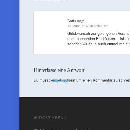
Boris
sagt:
14. März 2016 um 13:59 Uhr
Glückwunsch zur gelungenen Veranstal
und spannenden Eindrücken… Ist eine 
schaffen wir es ja auch einmal mit e
Hinterlasse eine Antwort
Du musst
eingeloggt
sein um einen Kommentar zu schrei
WIDGET AREA 1