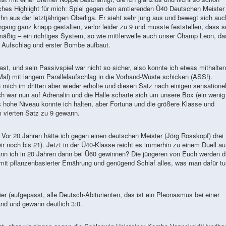
ches Highlight für mich: Spiel gegen den amtierenden Ü40 Deutschen Meister
n aus der letztjährigen Oberliga. Er sieht sehr jung aus und bewegt sich auc
hgang ganz knapp gestalten, verlor leider zu 9 und musste feststellen, dass s
mäßig – ein richtiges System, so wie mittlerweile auch unser Champ Leon, da
n Aufschlag und erster Bombe aufbaut.
st, und sein Passivspiel war nicht so sicher, also konnte ich etwas mithalte
 Mal) mit langem Parallelaufschlag in die Vorhand-Wüste schicken (ASS!).
mich im dritten aber wieder erholte und diesen Satz nach einigen sensationel
 war nun auf Adrenalin und die Halle scharte sich um unsere Box (ein wenig
 hohe Niveau konnte ich halten, aber Fortuna und die größere Klasse und
m vierten Satz zu 9 gewann.
 Vor 20 Jahren hätte ich gegen einen deutschen Meister (Jörg Rosskopf) drei
ir noch bis 21). Jetzt in der Ü40-Klasse reicht es immerhin zu einem Duell au
ann ich in 20 Jahren dann bei Ü60 gewinnen? Die jüngeren von Euch werden d
 mit pflanzenbasierter Ernährung und genügend Schlaf alles, was man dafür tu
er (aufgepasst, alle Deutsch-Abiturienten, das ist ein Pleonasmus bei einer
nd und gewann deutlich 3:0.