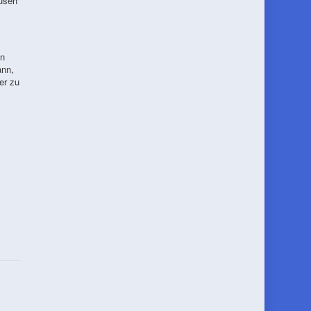
usen
en
ann,
er zu