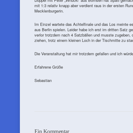
Doppel mit Peter „Wnucki“ aus Börnsen hat Spaß gemach
mit 1:3 relativ knapp aber verdient raus in der ersten 
Mecklenburgerin.
Im Einzel wartete das Achtelfinale und das Los meinte e
aus Berlin spielen. Leider habe ich erst im dritten Sat
verlor trotzdem nach 4 Satzbällen und musste zugeben, d
ziehen, trotz einem kleinen Loch in der Tischmitte zu star
Die Veranstaltung hat mir trotzdem gefallen und ich würd
Erfahrene Grüße
Sebastian
Ein Kommentar