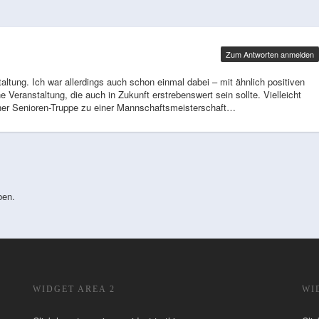
Zum Antworten anmelden
tung. Ich war allerdings auch schon einmal dabei – mit ähnlich positiven
Veranstaltung, die auch in Zukunft erstrebenswert sein sollte. Vielleicht
iner Senioren-Truppe zu einer Mannschaftsmeisterschaft…
ben.
WIDGET AREA 2
WI