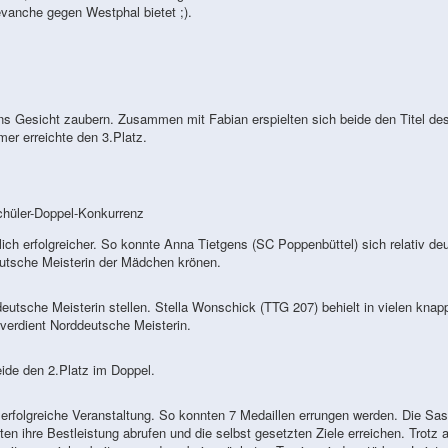
 Revanche gegen Westphal bietet ;).
ns Gesicht zaubern. Zusammen mit Fabian erspielten sich beide den Titel de
r erreichte den 3.Platz.
chüler-Doppel-Konkurrenz
ch erfolgreicher. So konnte Anna Tietgens (SC Poppenbüttel) sich relativ deu
utsche Meisterin der Mädchen krönen.
tsche Meisterin stellen. Stella Wonschick (TTG 207) behielt in vielen knap
verdient Norddeutsche Meisterin.
ide den 2.Platz im Doppel.
erfolgreiche Veranstaltung. So konnten 7 Medaillen errungen werden. Die Sas
ten ihre Bestleistung abrufen und die selbst gesetzten Ziele erreichen. Trotz 