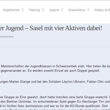
Allgemeines
Training
Jugend
Erwachsene
Hobby- & G
r Jugend – Sasel mit vier Aktiven dabei!
Kommentare
isterschaften der Jugendklassen in Schwarzenbek statt. Hier treten die b
e gegeneinander an. Es werden sowohl Einzel als auch Doppel gespielt.
ungen Marten Stange und bei den Schülern Lleyton Ullmann, Fabian Otto und
4er Gruppe an Eins gesetzt, doch hatte trotzdem eine harte Gruppe erwischt. 
en den Berliner Üstüntas. Im entscheidenen Spiel gegen Ex-Hamburger Tim Je
9 im fünften Satz durchsetzen und war so für die KO-Runde qualifiziert. Dort