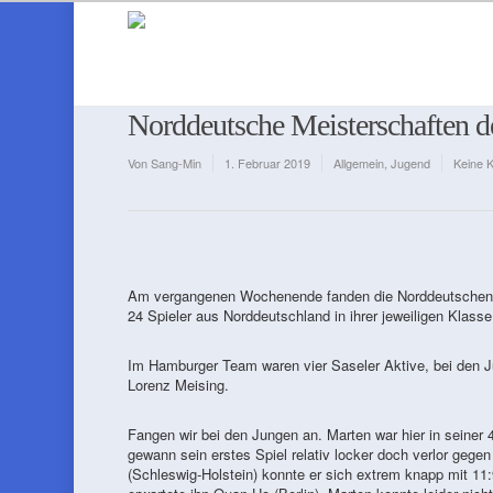
Norddeutsche Meisterschaften de
Von
Sang-Min
1. Februar 2019
Allgemein
,
Jugend
Keine 
Am vergangenen Wochenende fanden die Norddeutschen Me
24 Spieler aus Norddeutschland in ihrer jeweiligen Klass
Im Hamburger Team waren vier Saseler Aktive, bei den J
Lorenz Meising.
Fangen wir bei den Jungen an. Marten war hier in seiner 
gewann sein erstes Spiel relativ locker doch verlor geg
(Schleswig-Holstein) konnte er sich extrem knapp mit 11: