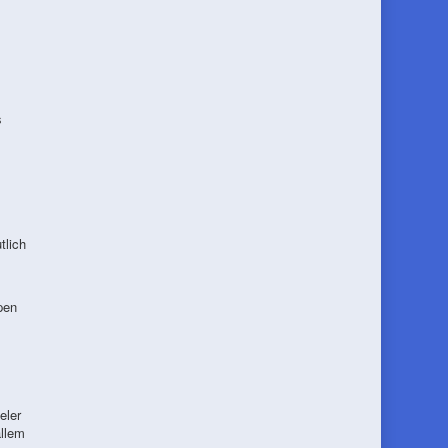
s
tlich
pen
eler
allem