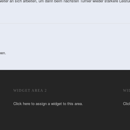
 weiter an sich arbeiten, um dann beim nächsten Turnier wieder stärkere Leist
ben.
WIDGET AREA 2
WI
Click here to assign a widget to this area.
Clic