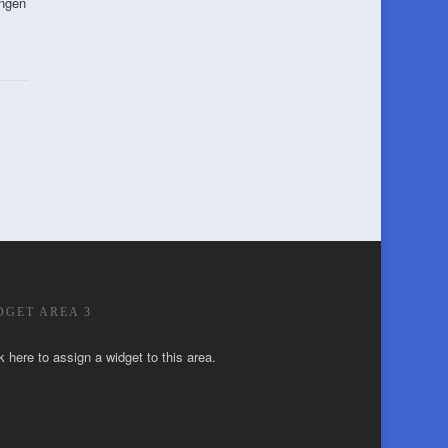
ungen
DGET AREA 3
k here to assign a widget to this area.