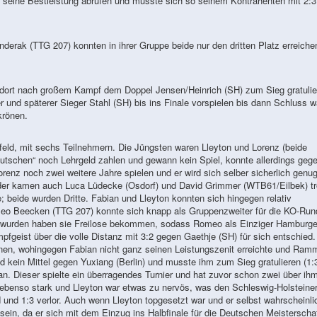
ht seine Bestleistung abrufen und musste sich so seinem Kontrahenten mit 2:3
derak (TTG 207) konnten in ihrer Gruppe beide nur den dritten Platz erreiche
 dort nach großem Kampf dem Doppel Jensen/Heinrich (SH) zum Sieg gratulie
r und späterer Sieger Stahl (SH) bis ins Finale vorspielen bis dann Schluss w
krönen.
eld, mit sechs Teilnehmern. Die Jüngsten waren Lleyton und Lorenz (beide
utschen“ noch Lehrgeld zahlen und gewann kein Spiel, konnte allerdings geg
renz noch zwei weitere Jahre spielen und er wird sich selber sicherlich genu
der kamen auch Luca Lüdecke (Osdorf) und David Grimmer (WTB61/Eilbek) tr
 beide wurden Dritte. Fabian und Lleyton konnten sich hingegen relativ
meo Beecken (TTG 207) konnte sich knapp als Gruppenzweiter für die KO-Run
er wurden haben sie Freilose bekommen, sodass Romeo als Einziger Hamburge
pfgeist über die volle Distanz mit 3:2 gegen Gaethje (SH) für sich entschied.
winnen, wohingegen Fabian nicht ganz seinen Leistungszenit erreichte und Ram
 kein Mittel gegen Yuxiang (Berlin) und musste ihm zum Sieg gratulieren (1:3
n. Dieser spielte ein überragendes Turnier und hat zuvor schon zwei über ih
 ebenso stark und Lleyton war etwas zu nervös, was den Schleswig-Holsteine
 und 1:3 verlor. Auch wenn Lleyton topgesetzt war und er selbst wahrscheinli
 sein, da er sich mit dem Einzug ins Halbfinale für die Deutschen Meisterscha