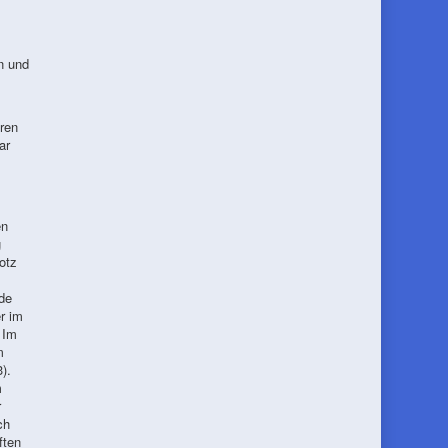
n und
ren
ar
en
g
otz
de
r im
 Im
m
).
m
r
ch
ften