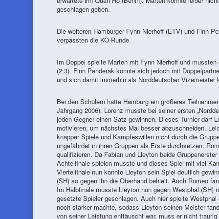
erwartete ihn Quan Ho (Berlin). Marten konnte leider nic
geschlagen geben.
Die weiteren Hamburger Fynn Nierhoff (ETV) und Finn Pen
verpassten die KO-Runde.
Im Doppel spielte Marten mit Fynn Nierhoff und mussten
(2:3). Finn Penderak konnte sich jedoch mit Doppelpartne
und sich damit immerhin als Norddeutscher Vizemeister 
Bei den Schülern hatte Hamburg ein größeres Teilnehmerf
Jahrgang 2006). Lorenz musste bei seiner ersten „Nordde
jeden Gegner einen Satz gewinnen. Dieses Turnier darf Lo
motivieren, um nächstes Mal besser abzuschneiden. Lei
knapper Spiele und Kampfeswillen nicht durch die Gruppe;
ungefährdet in ihren Gruppen als Erste durchsetzen. Ro
qualifizieren. Da Fabian und Lleyton beide Gruppenerst
Achtelfinale spielen musste und dieses Spiel mit viel Kam
Viertelfinale nun konnte Lleyton sein Spiel deutlich ge
(SH) so gegen ihn die Oberhand behielt. Auch Romeo fand
Im Halbfinale musste Lleyton nun gegen Westphal (SH) ra
gesetzte Spieler geschlagen. Auch hier spielte Westphal
noch stärker machte, sodass Lleyton seinen Meister fand
von seiner Leistung enttäuscht war, muss er nicht traurig