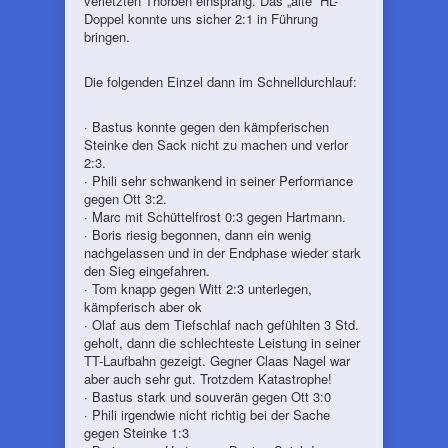
verletzten Thorben einsprang. Das „alte“ HL-
Doppel konnte uns sicher 2:1 in Führung
bringen.
Die folgenden Einzel dann im Schnelldurchlauf:
· Bastus konnte gegen den kämpferischen
Steinke den Sack nicht zu machen und verlor
2:3.
· Phili sehr schwankend in seiner Performance
gegen Ott 3:2.
· Marc mit Schüttelfrost 0:3 gegen Hartmann.
· Boris riesig begonnen, dann ein wenig
nachgelassen und in der Endphase wieder stark
den Sieg eingefahren.
· Tom knapp gegen Witt 2:3 unterlegen,
kämpferisch aber ok
· Olaf aus dem Tiefschlaf nach gefühlten 3 Std.
geholt, dann die schlechteste Leistung in seiner
TT-Laufbahn gezeigt. Gegner Claas Nagel war
aber auch sehr gut. Trotzdem Katastrophe!
· Bastus stark und souverän gegen Ott 3:0
· Phili irgendwie nicht richtig bei der Sache
gegen Steinke 1:3