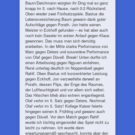
Baum/Deichmann würgten ihr Ding mal so ganz
knapp im 5. nach Hause, nach 0:2 Rückstand.
Oben wieder zwei Fünfsatzspiele. Bastus die
Lebensversicherung Baum gewann dank guter
Aufschläge gegen Porath. Jon hatte seinen
Meister in Eckhoff gefunden – es hat aber auch
noch kein Saseler im ersten Anlauf gegen Klaus
gewonnen. Das muss man sich demütig
erarbeiten. In der Mitte starke Performance von
Marc gegen Deters und souveräne Performance
von Olaf gegen Düvell. Break! Unten durfte ich
einen Arbeitssieg gegen Ngyuen einfahren,
René unterlag deutlich im Noppenduell gegen
Rahlf. Oben Bastus mit konzentrierter Leistung
gegen Eckhoff, Jon verzweifelte derweil an
Porath, dessen Flips, der Enge des Raumes,
der Luftfeuchtigkeit und vor allem sich selbst.
Das Höschen blieb also extrem enganliegend.
Olaf verlor im 5. Satz gegen Deters. Nochmal:
Olaf verlor im 5. Satz! Kollege Kaiser feierte
hingegen seinen 8. Frühling und gewann auch
gegen Düvell. Vor dem Match gegen Rahlf
wurde ich tüchtig eingenordet das Spiel nicht zu
leicht zu nehmen. Ich wurde dann
erwartungsgemäß gescheucht, konnte aber den