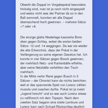
Obwohl die Doppel im Vorgabepokal besonders
frickelig sind, man ist ja noch nicht eingespielt
und weiss nicht was der Partner da so in den
Ball semmelt, konnten wir alle Doppel
überraschend hoch gewinnen. – mehrere Sätze
+7 oder +8.
Die einzige glatte Niederlage kassierte Boris
oben gegen Schley, wobei die ersten beiden
Sätze -12 und -14 weggingen. Da war sie wieder
die alte Erkenntnis, dass der Pokal in der
Verlängerung so seine eigenen Gesetze hat. Ich
konnte in vier Sätzen gegen Boock gewinnen,
der mehrfach Netz- und Kantenbälle erflehte,
aber seine Netzbälle verfehlten den Tisch
mehrfach.
In der Mitte verlor René gegen Busch in 5
Sätzen – der Chronist kann da nichts berichten,
weil er das spannende Spiel von Lorenz zählen
musste und coachen durfte. Pokal ist ja meist
„Jugend forscht“ und so war auch Lorenz etwas
zu naßforsch mit dem Topspin. Nach dem
zweiten Satz begann eine steile Lernkure und
Lorenz kam nach Schupf-Rückschlag deutlich