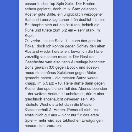
besser in das Top-Spin-Spiel. Der Knoten
schien geplatzt, doch im 5. Satz gelangen
Kostler gute Bälle, ein unglücklich verzogener
Ball und Lorenz lag schon früh deutlich hinten.
Er kämpfte sich auf ein 8:10 ran, behielt die
Ruhe und tütete zum 5:2 ein – sehr stark im
Kopf.
Oli verlor – einen Satz -1 – auch das geht im
Pokal, doch ich konnte gegen Schley den alten
Abstand wieder herstellen, bevor ich die Halle
vorzeitig verlassen musste. Der Rest der
Geschichte wird also nach Aktenlage berichtet:
Boris gewann 3:0 gegen Boock und Joseph
muss ein schönes Spielchen gegen Meier
gemacht haben – die meisten Sätze waren
knapp, im 5.Satz +10. René durfte dann gegen
Kosler den sportlichen Teil des Abends beenden
– der weitere Verlauf ist unbekannt, dürfte aber
griechisch angehaucht gewesen sein. Ab
nächste Woche startet dann die Mission
Klassenerhalt 3. Herren. Personell sieht es
erstaunlich gut aus – nicht nur für das erste
Spiel – mehr wird aus taktischen Erwägungen
heraus nicht verraten.