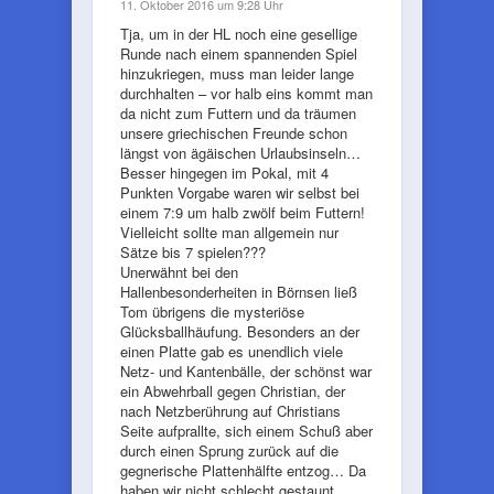
11. Oktober 2016 um 9:28 Uhr
Tja, um in der HL noch eine gesellige
Runde nach einem spannenden Spiel
hinzukriegen, muss man leider lange
durchhalten – vor halb eins kommt man
da nicht zum Futtern und da träumen
unsere griechischen Freunde schon
längst von ägäischen Urlaubsinseln…
Besser hingegen im Pokal, mit 4
Punkten Vorgabe waren wir selbst bei
einem 7:9 um halb zwölf beim Futtern!
Vielleicht sollte man allgemein nur
Sätze bis 7 spielen???
Unerwähnt bei den
Hallenbesonderheiten in Börnsen ließ
Tom übrigens die mysteriöse
Glücksballhäufung. Besonders an der
einen Platte gab es unendlich viele
Netz- und Kantenbälle, der schönst war
ein Abwehrball gegen Christian, der
nach Netzberührung auf Christians
Seite aufprallte, sich einem Schuß aber
durch einen Sprung zurück auf die
gegnerische Plattenhälfte entzog… Da
haben wir nicht schlecht gestaunt,