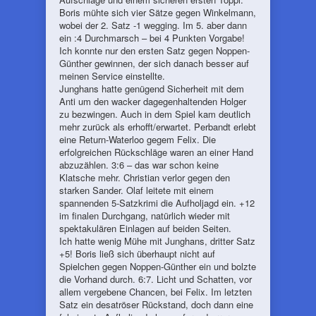
Boris mühte sich vier Sätze gegen Winkelmann,
wobei der 2. Satz -1 wegging. Im 5. aber dann
ein :4 Durchmarsch – bei 4 Punkten Vorgabe!
Ich konnte nur den ersten Satz gegen Noppen-
Günther gewinnen, der sich danach besser auf
meinen Service einstellte.
Junghans hatte genügend Sicherheit mit dem
Anti um den wacker dagegenhaltenden Holger
zu bezwingen. Auch in dem Spiel kam deutlich
mehr zurück als erhofft/erwartet. Perbandt erlebt
eine Return-Waterloo gegem Felix. Die
erfolgreichen Rückschläge waren an einer Hand
abzuzählen. 3:6 – das war schon keine
Klatsche mehr. Christian verlor gegen den
starken Sander. Olaf leitete mit einem
spannenden 5-Satzkrimi die Aufholjagd ein. +12
im finalen Durchgang, natürlich wieder mit
spektakulären Einlagen auf beiden Seiten.
Ich hatte wenig Mühe mit Junghans, dritter Satz
+5! Boris ließ sich überhaupt nicht auf
Spielchen gegen Noppen-Günther ein und bolzte
die Vorhand durch. 6:7. Licht und Schatten, vor
allem vergebene Chancen, bei Felix. Im letzten
Satz ein desatröser Rückstand, doch dann eine