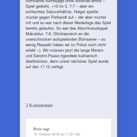
fulminante Aufholjagd ohne unforced errors –
Spiel gedreht, +10 im 5. 7:7 – aber ein
schlechtes Satzverhältnis. Holger spielte
munter gegen Perbandt auf – der aber munter
mit und so war nach dieser Niederlage das Spiel
bereits gelaufen. So war das Abschlussdoppel
Makulatur. 7:9. Glückwunsch an die
unerschrocken aufspielenden Börnsener – so
wenig Respekt haben wir im Pokal noch nicht
erlebt :-). Wir müssen jetzt die lange Meram-
und Satorini-Pause irgendwie kulinarisch
überbrücken, denn unser nächstes Spiel wurde
auf den 17.12 verlegt.
2 Kommentare
Rene
sagt:
10. Oktober 2016 um 11:21 Uhr