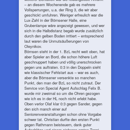
– an diesem Wochenende gab es mehrere
Vollsperrungen, u.a. der Ring 3, die wir aber
geschickt umfuhren. Weniger erfreulich war die
Lux-Zahl in der Börnsener Halle, eine
Grubenlampe wäre angezeigt gewesen, und wer
sich in die Halbdistanz begab wurde zusätzlich
durch den gelben Boden irritiert – entsprechend
laut waren die Unmutsäußerungen von
Oleynikov.
Börnsen steht in der 1. BzL recht weit oben, hat
aber Spieler an Bord, die schon höhere Luft
geschnuppert haben und völlig unerschrocken
gegen uns auftraten. 0:3 in den Doppeln sieht
wie klassischer Fehlstart aus – war es auch,
aber die Börnsener versenkte so manchen
Punkt, den man der BzL so nicht zutraut. Der
Service von Special Agent Aufschlag Felix B.
wurde mir zweimal so um die Ohren gezogen
wie ich es in der HL noch nicht erlebt habe.
Oben verlor Olaf klar 0:3 gegen Sander, gegen
den sich manch einer auf
Seniorenveranstaltungen schon ohne Vorgabe
schwer tat. Christian durfte den ersten Punkt
gegen Rathmann beisteuern, dank guter
Aufschläge und einem sicheren ersten Toppi.