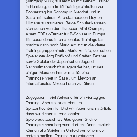
(Jahrgang 2006) zusammen mit seinem Trainer
in Hamburg, um in 15 Trainingseinheiten von
Donnerstag bis Sonntag in Niendorf und in
Sasel mit seinem Alterskameraden Lleyton
Ullmann zu trainieren. Beide Schüler kannten
sich schon von den European Mini-Champs,
einem TOP12-Turnier für B-Schüler in Europa.
Ein besonderes internationales Trainingsflair
brachte dann noch Mario Amizic in die kleine
Trainingsgruppe hinein. Mario Amizic, der schon
Spieler wie Jörg Roßkopf und Steffen Fetzner
sowie Spieler der Japanischen Jugend-
Nationalmannschaft ausgebildet hat, ist seit
einigen Monaten immer mal für eine
Trainingseinheit in Sasel, um Lleyton an
internationales Niveau heran zu führen.
Zugegeben – viel Aufwand für ein viertägiges
Training. Aber so ist es eben im
Spitzentischtennis. Und wir freuen uns natürlich,
dass wir diesen internationalen
Spieleraustausch als Gastgeber für eine
Trainingseinheit begleiten durften. Dann letztlich
können alle Spieler im Umfeld von einem so
professionellem Training nur profitieren.