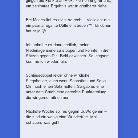
gingen die Punkte an Alex. 7-6 Führung für uns,
ein zählbares Ergebnis war in greifbarer Nähe.
Bei Moses lief es nicht so recht – vielleicht mal
ein paar arrogante Bälle einstreuen?? Händchen
hat er ja 🙂
Ich schaffte es dann endlich, meine
Niederlagenserie zu stoppen und konnte in drei
Sätzen gegen Dirk Behl gewinnen. So langsam
komme ich wieder rein.
Schlussdoppel leider ohne wirkliche
Siegchance, auch wenn Sebastian und Sang-
Min noch einen Satz holten. So gab es eine
unter dem Strich eine gerechte Punkteteilung.
die wir gerne mitnehmen.
Nächste Woche soll es gegen DuWo gehen –
die sind ein wenig eine Wundertüte. Mal
schauen, was geht.