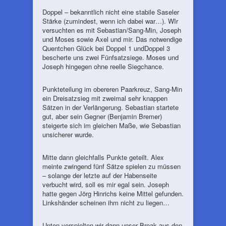
Doppel – bekanntlich nicht eine stabile Saseler
Stärke (zumindest, wenn ich dabei war…). WIr
versuchten es mit Sebastian/Sang-Min, Joseph
und Moses sowie Axel und mir. Das notwendige
Quentchen Glück bei Doppel 1 undDoppel 3
bescherte uns zwei Fünfsatzsiege. Moses und
Joseph hingegen ohne reelle Siegchance.
Punkteteilung im obereren Paarkreuz, Sang-Min
ein Dreisatzsieg mit zweimal sehr knappen
Sätzen in der Verlängerung. Sebastian startete
gut, aber sein Gegner (Benjamin Bremer)
steigerte sich im gleichen Maße, wie Sebastian
unsicherer wurde.
Mitte dann gleichfalls Punkte geteilt. Alex
meinte zwingend fünf Sätze spielen zu müssen
– solange der letzte auf der Habenseite
verbucht wird, soll es mir egal sein. Joseph
hatte gegen Jörg Hinrichs keine Mittel gefunden.
Linkshänder scheinen ihm nicht zu liegen…
Unten verspielten wir dann unser Break aus den