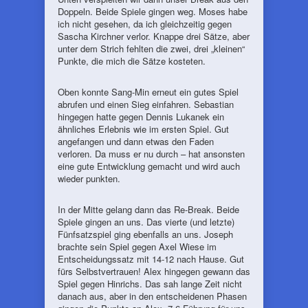
Doppeln. Beide Spiele gingen weg. Moses habe
ich nicht gesehen, da ich gleichzeitig gegen
Sascha Kirchner verlor. Knappe drei Sätze, aber
unter dem Strich fehlten die zwei, drei „kleinen“
Punkte, die mich die Sätze kosteten.
Oben konnte Sang-Min erneut ein gutes Spiel
abrufen und einen Sieg einfahren. Sebastian
hingegen hatte gegen Dennis Lukanek ein
ähnliches Erlebnis wie im ersten Spiel. Gut
angefangen und dann etwas den Faden
verloren. Da muss er nu durch – hat ansonsten
eine gute Entwicklung gemacht und wird auch
wieder punkten.
In der Mitte gelang dann das Re-Break. Beide
Spiele gingen an uns. Das vierte (und letzte)
Fünfsatzspiel ging ebenfalls an uns. Joseph
brachte sein Spiel gegen Axel Wiese im
Entscheidungssatz mit 14-12 nach Hause. Gut
fürs Selbstvertrauen! Alex hingegen gewann das
Spiel gegen Hinrichs. Das sah lange Zeit nicht
danach aus, aber in den entscheidenen Phasen