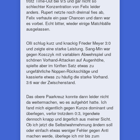
trotz Time-Out bei 9:5 und gar nicht so
schlechter Konzentration von Felix leider
anders. Rupert netzte noch dreimal fies ab,
Felix verhaute ein paar Chancen und dann war
es vorbei. Echt bitter, wieder einige Matchbälle
ausgelassen.
Olli schlug kurz und knackig Frieder Meyer 3:0
und zeigte eine starke Leistung. Sang-Min war
gegen Kosczyk mit variablem Abwehrspiel und
schönen Vorhand-Attacken auf Augenhöhe,
spielte aber im fünften Satz etwas zu
ungefährliche Noppen-Rückschläge und
kassierte etwas zu häufig die starke Vorhand.
3:6 war der Zwischenstand.
Das obere Paarkreuz konnte dann leider nicht
da weitermachen, wo es aufgehört hatte. Ich
fand mich eigentlich gegen Kunze dominant und
überlegen, verlor trotzdem 0:3, irgendwie
dennoch knapp und ärgerlich aus meiner Sicht.
Ob ich jetzt die Selbstwahrnehmung ändern soll
oder einfach etwas weniger Fehler gegen Anti
machen werde, überlege ich mir bis zum