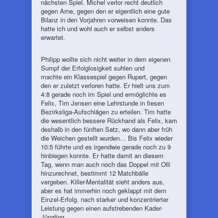
nächsten Spiel. Michel verlor recht deutlich
gegen Arne, gegen den er eigentlich eine gute
Bilanz in den Vorjahren vorweisen konnte. Das
hatte ich und wohl auch er selbst anders
erwartet.
Philipp wollte sich nicht weiter in dem eigenen
Sumpf der Erfolglosigkeit suhlen und
machte ein Klassespiel gegen Rupert, gegen
den er zuletzt verloren hatte. Er hielt uns zum
4:8 gerade noch im Spiel und ermöglichte es
Felix, Tim Jensen eine Lehrstunde in fiesen
Bezirksliga-Aufschlägen zu erteilen. Tim hatte
die wesentlich bessere Rückhand als Felix, kam
deshalb in den fünften Satz, wo dann aber früh
die Weichen gestellt wurden… Bis Felix wieder
10:5 führte und es irgendwie gerade noch zu 9
hinbiegen konnte. Er hatte damit an diesem
Tag, wenn man auch noch das Doppel mit Olli
hinzurechnet, bestimmt 12 Matchbälle
vergeben. Killer-Mentalität sieht anders aus,
aber es hat immerhin noch geklappt mit dem
Einzel-Erfolg. nach starker und konzentrierter
Leistung gegen einen aufstrebenden Kader-
Jüngling.