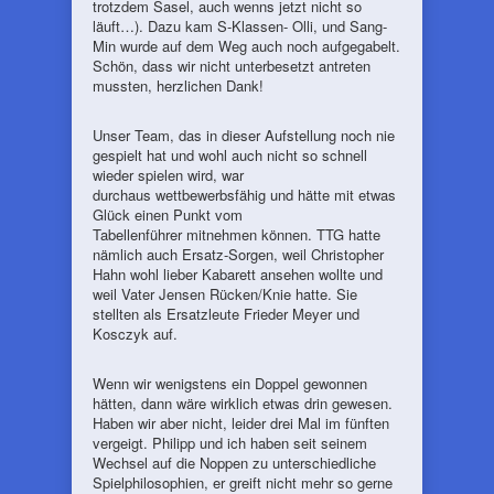
trotzdem Sasel, auch wenns jetzt nicht so
läuft…). Dazu kam S-Klassen- Olli, und Sang-
Min wurde auf dem Weg auch noch aufgegabelt.
Schön, dass wir nicht unterbesetzt antreten
mussten, herzlichen Dank!
Unser Team, das in dieser Aufstellung noch nie
gespielt hat und wohl auch nicht so schnell
wieder spielen wird, war
durchaus wettbewerbsfähig und hätte mit etwas
Glück einen Punkt vom
Tabellenführer mitnehmen können. TTG hatte
nämlich auch Ersatz-Sorgen, weil Christopher
Hahn wohl lieber Kabarett ansehen wollte und
weil Vater Jensen Rücken/Knie hatte. Sie
stellten als Ersatzleute Frieder Meyer und
Kosczyk auf.
Wenn wir wenigstens ein Doppel gewonnen
hätten, dann wäre wirklich etwas drin gewesen.
Haben wir aber nicht, leider drei Mal im fünften
vergeigt. Philipp und ich haben seit seinem
Wechsel auf die Noppen zu unterschiedliche
Spielphilosophien, er greift nicht mehr so gerne