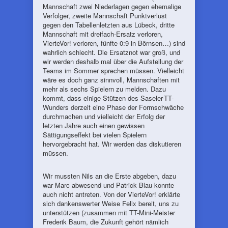
Mannschaft zwei Niederlagen gegen ehemalige
Verfolger, zweite Mannschaft Punktverlust
gegen den Tabellenletzten aus Lübeck, dritte
Mannschaft mit dreifach-Ersatz verloren,
VierteVor! verloren, fünfte 0:9 in Börnsen…) sind
wahrlich schlecht. Die Ersatznot war groß, und
wir werden deshalb mal über die Aufstellung der
Teams im Sommer sprechen müssen. Vielleicht
wäre es doch ganz sinnvoll, Mannschaften mit
mehr als sechs Spielern zu melden. Dazu
kommt, dass einige Stützen des Saseler-TT-
Wunders derzeit eine Phase der Formschwäche
durchmachen und vielleicht der Erfolg der
letzten Jahre auch einen gewissen
Sättigungseffekt bei vielen Spielern
hervorgebracht hat. Wir werden das diskutieren
müssen.
Wir mussten Nils an die Erste abgeben, dazu
war Marc abwesend und Patrick Blau konnte
auch nicht antreten. Von der VierteVor! erklärte
sich dankenswerter Weise Felix bereit, uns zu
unterstützen (zusammen mit TT-Mini-Meister
Frederik Baum, die Zukunft gehört nämlich