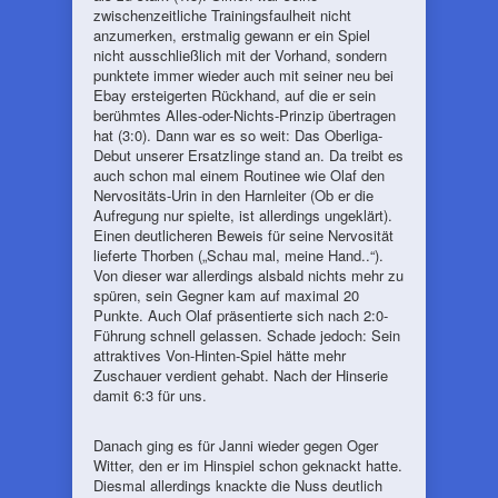
zwischenzeitliche Trainingsfaulheit nicht
anzumerken, erstmalig gewann er ein Spiel
nicht ausschließlich mit der Vorhand, sondern
punktete immer wieder auch mit seiner neu bei
Ebay ersteigerten Rückhand, auf die er sein
berühmtes Alles-oder-Nichts-Prinzip übertragen
hat (3:0). Dann war es so weit: Das Oberliga-
Debut unserer Ersatzlinge stand an. Da treibt es
auch schon mal einem Routinee wie Olaf den
Nervositäts-Urin in den Harnleiter (Ob er die
Aufregung nur spielte, ist allerdings ungeklärt).
Einen deutlicheren Beweis für seine Nervosität
lieferte Thorben („Schau mal, meine Hand..“).
Von dieser war allerdings alsbald nichts mehr zu
spüren, sein Gegner kam auf maximal 20
Punkte. Auch Olaf präsentierte sich nach 2:0-
Führung schnell gelassen. Schade jedoch: Sein
attraktives Von-Hinten-Spiel hätte mehr
Zuschauer verdient gehabt. Nach der Hinserie
damit 6:3 für uns.
Danach ging es für Janni wieder gegen Oger
Witter, den er im Hinspiel schon geknackt hatte.
Diesmal allerdings knackte die Nuss deutlich