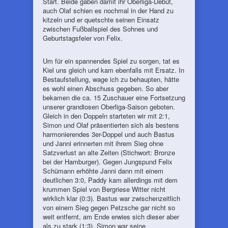
Start. Beide gaben damit ihr Oberliga-Debüt,
auch Olaf schien es nochmal in der Hand zu
kitzeln und er quetschte seinen Einsatz
zwischen Fußballspiel des Sohnes und
Geburtstagsfeier von Felix.
Um für ein spannendes Spiel zu sorgen, tat es
Kiel uns gleich und kam ebenfalls mit Ersatz. In
Bestaufstellung, wage ich zu behaupten, hätte
es wohl einen Abschuss gegeben. So aber
bekamen die ca. 15 Zuschauer eine Fortsetzung
unserer grandiosen Oberliga-Saison geboten.
Gleich in den Doppeln starteten wir mit 2:1,
Simon und Olaf präsentierten sich als bestens
harmonierendes 3er-Doppel und auch Bastus
und Janni erinnerten mit ihrem Sieg ohne
Satzverlust an alte Zeiten (Stichwort: Bronze
bei der Hamburger). Gegen Jungspund Felix
Schümann erhöhte Janni dann mit einem
deutlichen 3:0, Paddy kam allerdings mit dem
krummen Spiel von Bergriese Witter nicht
wirklich klar (0:3). Bastus war zwischenzeitlich
von einem Sieg gegen Petzsche gar nicht so
weit entfernt, am Ende erwies sich dieser aber
als zu stark (1:3). Simon war seine