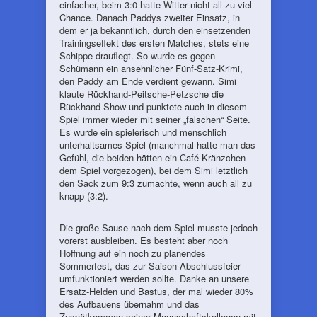
einfacher, beim 3:0 hatte Witter nicht all zu viel
Chance. Danach Paddys zweiter Einsatz, in
dem er ja bekanntlich, durch den einsetzenden
Trainingseffekt des ersten Matches, stets eine
Schippe drauflegt. So wurde es gegen
Schümann ein ansehnlicher Fünf-Satz-Krimi,
den Paddy am Ende verdient gewann. Simi
klaute Rückhand-Peitsche-Petzsche die
Rückhand-Show und punktete auch in diesem
Spiel immer wieder mit seiner „falschen“ Seite.
Es wurde ein spielerisch und menschlich
unterhaltsames Spiel (manchmal hatte man das
Gefühl, die beiden hätten ein Café-Kränzchen
dem Spiel vorgezogen), bei dem Simi letztlich
den Sack zum 9:3 zumachte, wenn auch all zu
knapp (3:2).
Die große Sause nach dem Spiel musste jedoch
vorerst ausbleiben. Es besteht aber noch
Hoffnung auf ein noch zu planendes
Sommerfest, das zur Saison-Abschlussfeier
umfunktioniert werden sollte. Danke an unsere
Ersatz-Helden und Bastus, der mal wieder 80%
des Aufbauens übernahm und das
Zuspätkommen seiner Mannschaftskollegen mit