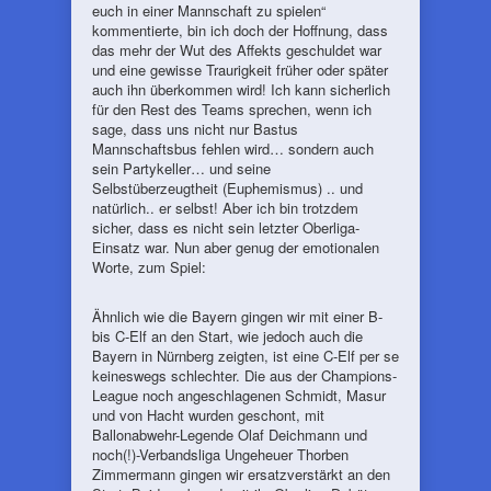
euch in einer Mannschaft zu spielen“
kommentierte, bin ich doch der Hoffnung, dass
das mehr der Wut des Affekts geschuldet war
und eine gewisse Traurigkeit früher oder später
auch ihn überkommen wird! Ich kann sicherlich
für den Rest des Teams sprechen, wenn ich
sage, dass uns nicht nur Bastus
Mannschaftsbus fehlen wird… sondern auch
sein Partykeller… und seine
Selbstüberzeugtheit (Euphemismus) .. und
natürlich.. er selbst! Aber ich bin trotzdem
sicher, dass es nicht sein letzter Oberliga-
Einsatz war. Nun aber genug der emotionalen
Worte, zum Spiel:
Ähnlich wie die Bayern gingen wir mit einer B-
bis C-Elf an den Start, wie jedoch auch die
Bayern in Nürnberg zeigten, ist eine C-Elf per se
keineswegs schlechter. Die aus der Champions-
League noch angeschlagenen Schmidt, Masur
und von Hacht wurden geschont, mit
Ballonabwehr-Legende Olaf Deichmann und
noch(!)-Verbandsliga Ungeheuer Thorben
Zimmermann gingen wir ersatzverstärkt an den