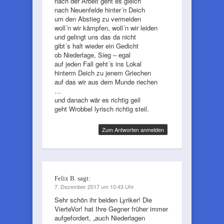
nach der Arbeit geht es gleich
nach Neuenfelde hinter´n Deich
um den Abstieg zu vermeiden
woll´n wir kämpfen, woll´n wir leiden
und gelingt uns das da nicht
gibt´s halt wieder ein Gedicht
ob Niederlage, Sieg – egal
auf jeden Fall geht´s ins Lokal
hinterm Deich zu jenem Griechen
auf das wir aus dem Munde riechen
…
und danach wär es richtig geil
geht Wrobbel lyrisch richtig steil.
Zum Antworten anmelden
Felix B.
sagt:
7. Dezember 2017 um 10:43 Uhr
Sehr schön ihr beiden Lyriker! Die
VierteVor! hat Ihre Gegner früher immer
aufgefordert, „auch Niederlagen