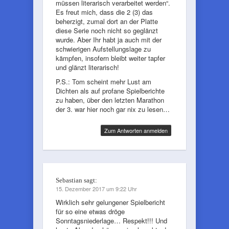
müssen literarisch verarbeitet werden“.
Es freut mich, dass die 2 (3) das
beherzigt, zumal dort an der Platte
diese Serie noch nicht so geglänzt
wurde. Aber Ihr habt ja auch mit der
schwierigen Aufstellungslage zu
kämpfen, insofern bleibt weiter tapfer
und glänzt literarisch!
P.S.: Tom scheint mehr Lust am
Dichten als auf profane Spielberichte
zu haben, über den letzten Marathon
der 3. war hier noch gar nix zu lesen…
Zum Antworten anmelden
Sebastian
sagt:
15. Dezember 2017 um 9:22 Uhr
Wirklich sehr gelungener Spielbericht
für so eine etwas dröge
Sonntagsniederlage… Respekt!!! Und