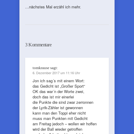
…nächstes Mal erzähl ich mehr.
3 Kommentare
tomkrause
sagt:
6. Dezember 2017 um 11:16 Uhr
Jon ich sag´s mit einem Wort:
das Gedicht ist „Großer Sport“
OK das war´n der Worte zwei,
doch das ist mir einerlei
die Punkte die sind zwar zerronnen
der Lyrik-Zähler ist gewonnen
kann man den Toppi eher nicht
muss man Punkten mit Gedicht
am Freitag jedoch – wollen wir hoffen
wird der Ball wieder getroffen