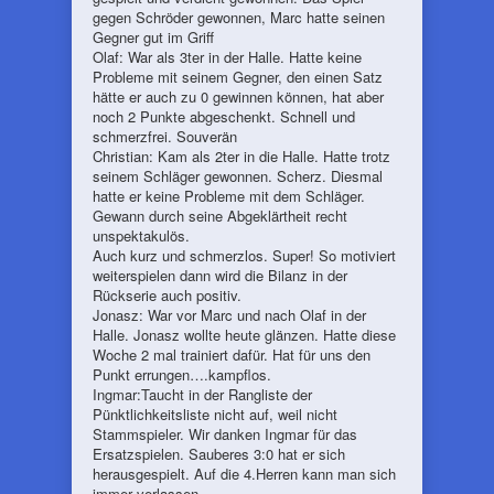
gegen Schröder gewonnen, Marc hatte seinen
Gegner gut im Griff
Olaf: War als 3ter in der Halle. Hatte keine
Probleme mit seinem Gegner, den einen Satz
hätte er auch zu 0 gewinnen können, hat aber
noch 2 Punkte abgeschenkt. Schnell und
schmerzfrei. Souverän
Christian: Kam als 2ter in die Halle. Hatte trotz
seinem Schläger gewonnen. Scherz. Diesmal
hatte er keine Probleme mit dem Schläger.
Gewann durch seine Abgeklärtheit recht
unspektakulös.
Auch kurz und schmerzlos. Super! So motiviert
weiterspielen dann wird die Bilanz in der
Rückserie auch positiv.
Jonasz: War vor Marc und nach Olaf in der
Halle. Jonasz wollte heute glänzen. Hatte diese
Woche 2 mal trainiert dafür. Hat für uns den
Punkt errungen….kampflos.
Ingmar:Taucht in der Rangliste der
Pünktlichkeitsliste nicht auf, weil nicht
Stammspieler. Wir danken Ingmar für das
Ersatzspielen. Sauberes 3:0 hat er sich
herausgespielt. Auf die 4.Herren kann man sich
immer verlassen.