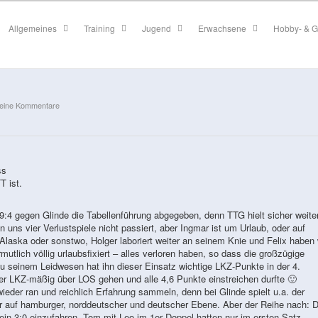
Allgemeines
Training
Jugend
Erwachsene
Hobby- & G
eine Kommentare
ss
T ist.
:4 gegen Glinde die Tabellenführung abgegeben, denn TTG hielt sicher weite
uns vier Verlustspiele nicht passiert, aber Ingmar ist um Urlaub, oder auf
aska oder sonstwo, Holger laboriert weiter an seinem Knie und Felix haben 
ermutlich völlig urlaubsfixiert – alles verloren haben, so dass die großzügige
 Zu seinem Leidwesen hat ihn dieser Einsatz wichtige LKZ-Punkte in der 4.
der LKZ-mäßig über LOS gehen und alle 4,6 Punkte einstreichen durfte 🙂
eder ran und reichlich Erfahrung sammeln, denn bei Glinde spielt u.a. der
 auf hamburger, norddeutscher und deutscher Ebene. Aber der Reihe nach: D
 ein 3:0 einzufahren. Tom mit Leo im 1er Doppel hatten nur im ersten Satz