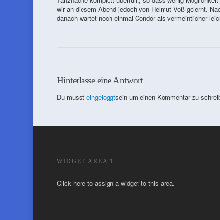
Tanzfläche komplett überfüllt, so dass wenig Möglichkeit 
wir an diesem Abend jedoch von Helmut Voß gelernt. Nac
danach wartet noch einmal Condor als vermeintlicher leic
Hinterlasse eine Antwort
Du musst
eingeloggt
sein um einen Kommentar zu schrei
WIDGET AREA 1
Click here to assign a widget to this area.