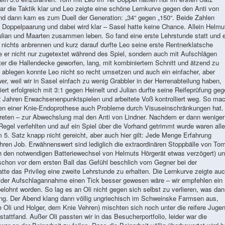
r die Taktik klar und Leo zeigte eine schöne Lernkurve gegen den Anti von
nd dann kam es zum Duell der Generation: „34“ gegen „150“. Beide Zahlen
 Doppelpaarung und dabei wird klar – Sasel hatte keine Chance. Allein Helmu
Julian und Maarten zusammen leben. So fand eine erste Lehrstunde statt und 
e nichts anbrennen und kurz darauf durfte Leo seine erste Rentnerklatsche
de er nicht nur zugetextet während des Spiel, sondern auch mit Aufschlägen
 unter die Hallendecke geworfen, lang, mit kombiniertem Schnitt und ätzend zu
ch ablegen konnte Leo nicht so recht umsetzen und auch ein einfacher, aber
er, weil wir in Sasel einfach zu wenig Grabbler in der Herrenabteilung haben,
iert erfolgreich mit 3:1 gegen Heinelt und Julian durfte seine Reifeprüfung ge
2 Jahren Erwachsenenpunktspielen und arbeitete Voß kontrolliert weg. So ma
ben einer Knie-Endoprothese auch Probleme durch Visuseinschränkungen hat.
treten – zur Abwechslung mal den Anti von Lindner. Nachdem er dann weniger
r Regel verfehlten und auf ein Spiel über die Vorhand getrimmt wurde waren alle
5. Satz knapp nicht gereicht, aber auch hier gilt: Jede Menge Erfahrung
ren Job. Erwähnenswert sind lediglich die extraordinären Stoppbälle von To
h den notwendigen Batteriewechsel von Helmuts Hörgerät etwas verzögert) u
 schon vor dem ersten Ball das Gefühl beschlich vom Gegner bei der
te das Privileg eine zweite Lehrstunde zu erhalten. Die Lernkurve zeigte au
i der Aufschlagannahme einen Tick besser gewesen wäre – wir empfehlen ein
elohnt worden. So lag es an Oli nicht gegen sich selbst zu verlieren, was dan
ng. Der Abend klang dann völlig ungriechisch im Schweinske Farmsen aus,
e Oli und Holger, dem Knie Vehren) mischten sich noch unter die reifere Juge
attfand. Außer Oli passten wir in das Besucherportfolio, leider war die