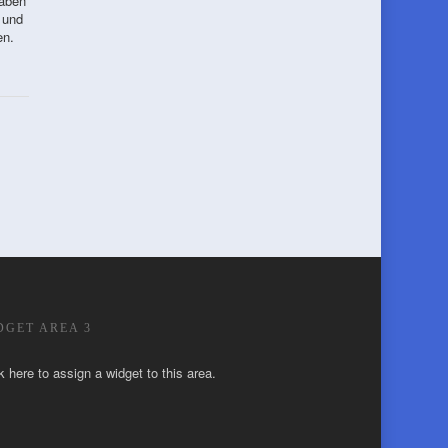
haben
 und
en.
DGET AREA 3
k here to assign a widget to this area.