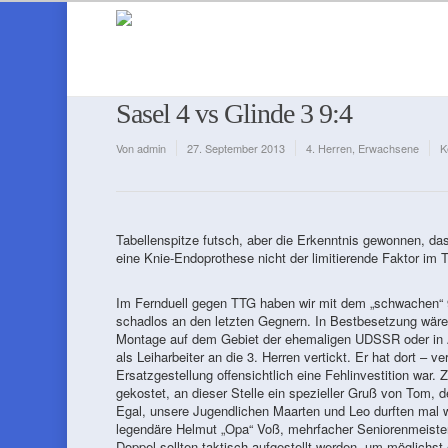
Sasel 4 vs Glinde 3 9:4
Von
admin
27. September 2013
4. Herren
,
Erwachsene
K
Tabellenspitze futsch, aber die Erkenntnis gewonnen, da
eine Knie-Endoprothese nicht der limitierende Faktor im T
Im Fernduell gegen TTG haben wir mit dem „schwachen“ 9
schadlos an den letzten Gegnern. In Bestbesetzung wären 
Montage auf dem Gebiet der ehemaligen UDSSR oder in Al
als Leiharbeiter an die 3. Herren vertickt. Er hat dort – v
Ersatzgestellung offensichtlich eine Fehlinvestition war.
gekostet, an dieser Stelle ein spezieller Gruß von Tom, 
Egal, unsere Jugendlichen Maarten und Leo durften mal wi
legendäre Helmut „Opa“ Voß, mehrfacher Seniorenmeister
Doppel sollten taktisch aufgestellt werden, um möglichst