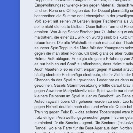
Eingewöhnungsschwierigkeiten gegen Material, danach wa
Lindner. Rene und Oli legten das 1er Doppel planmäßig u
beschreiben die Summe der Lebensjahre in der jeweiligen
Voß spielt mit seinen 79 Lenzen länger Tischtennis als 
sollte nicht die letzte bleiben. Oben ließen Tom und Ren
erhalten. Von Jung-Senior Fischer (nur 71 Jahre alt) wur
malträtiert, die einer BzL wirklich würdig sind: bis kurz
retournieren. Die alte Weisheit: einfach mal auf den Tis
sauberer Spin-Toppi in die Mitte fällt den Youngstern schw
gegen die man üben könnte. Oli blieb glanzlos aber routin
Helmut Voß ablegen. Er zeigte die ganze Erfahrung von 
es nur halb so viel Spaß zu offenbaren, dass Helmut ne
Auch Maarten blieb es nicht erspart gegen Material anzu
häufig sinnfreie Endschläge einstreute, die ihr Ziel in de
Chancen da das Spiel zu gewinnen. Leider hat es dann im 
gewonnen. Sasels Stammbesatzung erfüllte darauf brav ih
gegen Abwehrer Martynkiewitz (das Spiel wurde nur durc
kleinere Reiberein im Spiel Müller vs Büsehoff, wo Rene
Aufschlagwahl übers Ohr gehauen worden zu sein. Leo hat
gegen Heinelt deutlich nach oben und wäre die Quote be
Training gegen Felix B. – das schöne Topspinspiel wäre b
trotz einigem Verzweiflungsgemecker gegen Fischer gela
zumindest für die Saseler Jugend. Die Senioren (inklusiv
Randel, wo eine Party für die Best-Ager aus dem Norden st