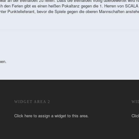
war an der Beinarbeit zu feilen. Dass die Beinarbeit völlig überbewertet wird 
h den Ferien gibt es einen heißen Pokaltanz gegen die 1. Herren von SCALA
hter Punktelieferant, bevor die Spiele gegen die oberen Mannschaften ansteh
ben.
WIDGET AREA 2
WI
Click here to assign a widget to this area.
Clic