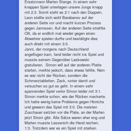
Ersatzmann Marten Stange. In einem sehr
knappen Spiel unterlagen unsere Jungs knapp
mit 2:3. Somit steht es 2:1 nach den Doppeln.
Leon stellte sich wohl Barabanov auf der
anderen Seite vor und macht kurzen Prozess
gegen Jannssen. Auf der anderen Seite strahlte
Olli, da er endlich mal wieder gegen einen
Abwehrer spielen durfte und bestätigte dies
auch direkt mit einem 3:0.
Janni, der morgens nach Deutschland
angeflogen kam, fand leider nicht ins Spiel und
musste seinem Gegenüber Laskowski
gratulieren. Simon will auf der anderen Platte
starten, merkte jedoch, dass etwas fehlte. Nein
es war nicht der Rücken, sondern die
Schmerztabletten. Zack, runter damit und
versuchen so gut es geht. In einem sehr
spannenden Spiel verlor Simon leider mit 3:1.
Simon merkte schon, wie der Rücken meckerte.
Ich hatte wenig keine Probleme gegen Hinrichs
und gewann das Spiel mit 3:0. Die meisten
Zuschauer setzten vor die Plate, an der Marten
jetzt Strom gibt. Alle Sätze waren eher eng und
Marten musste Lessenich die Hand reichen,
1:3. Trotzdem war es ein Spiel mit starken