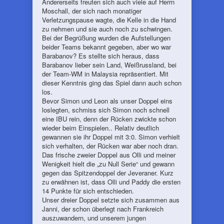
Andererseits freuten sich auch viele auf Herrn
Moschall, der sich nach monatiger
Verletzungspause wagte, die Kelle in die Hand
zu nehmen und sie auch noch zu schwingen.
Bei der Begrüßung wurden die Aufstellungen
beider Teams bekannt gegeben, aber wo war
Barabanov? Es stellte sich heraus, dass
Barabanov lieber sein Land, Weißrussland, bei
der Team-WM in Malaysia repräsentiert. Mit
dieser Kenntnis ging das Spiel dann auch schon
los.
Bevor Simon und Leon als unser Doppel eins
loslegten, schmiss sich Simon noch schnell
eine IBU rein, denn der Rücken zwickte schon
wieder beim Einspielen.. Relativ deutlich
gewannen sie ihr Doppel mit 3:0. Simon verhielt
sich verhalten, der Rücken war aber noch dran.
Das frische zweier Doppel aus Olli und meiner
Wenigkeit hielt die „zu Null Serie“ und gewann
gegen das Spitzendoppel der Jeveraner. Kurz
zu erwähnen ist, dass Olli und Paddy die ersten
14 Punkte für sich entschieden.
Unser dreier Doppel setzte sich zusammen aus
Janni, der schon überlegt nach Frankreich
auszuwandern, und unserem jungen