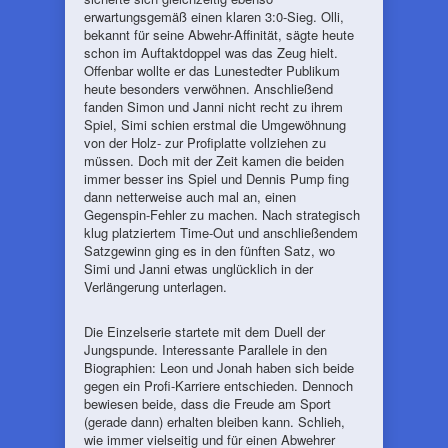
erwartungsgemäß einen klaren 3:0-Sieg. Olli,
bekannt für seine Abwehr-Affinität, sägte heute
schon im Auftaktdoppel was das Zeug hielt.
Offenbar wollte er das Lunestedter Publikum
heute besonders verwöhnen. Anschließend
fanden Simon und Janni nicht recht zu ihrem
Spiel, Simi schien erstmal die Umgewöhnung
von der Holz- zur Profiplatte vollziehen zu
müssen. Doch mit der Zeit kamen die beiden
immer besser ins Spiel und Dennis Pump fing
dann netterweise auch mal an, einen
Gegenspin-Fehler zu machen. Nach strategisch
klug platziertem Time-Out und anschließendem
Satzgewinn ging es in den fünften Satz, wo
Simi und Janni etwas unglücklich in der
Verlängerung unterlagen.
Die Einzelserie startete mit dem Duell der
Jungspunde. Interessante Parallele in den
Biographien: Leon und Jonah haben sich beide
gegen ein Profi-Karriere entschieden. Dennoch
bewiesen beide, dass die Freude am Sport
(gerade dann) erhalten bleiben kann. Schlieh,
wie immer vielseitig und für einen Abwehrer