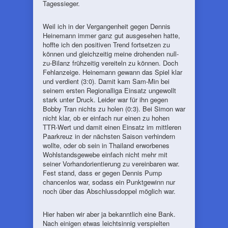
Tagessieger.
Weil ich in der Vergangenheit gegen Dennis
Heinemann immer ganz gut ausgesehen hatte,
hoffte ich den positiven Trend fortsetzen zu
können und gleichzeitig meine drohenden null-
zu-Bilanz frühzeitig vereiteln zu können. Doch
Fehlanzeige. Heinemann gewann das Spiel klar
und verdient (3:0). Damit kam Sam-Min bei
seinem ersten Regionalliga Einsatz ungewollt
stark unter Druck. Leider war für ihn gegen
Bobby Tran nichts zu holen (0:3). Bei Simon war
nicht klar, ob er einfach nur einen zu hohen
TTR-Wert und damit einen Einsatz im mittleren
Paarkreuz in der nächsten Saison verhindern
wollte, oder ob sein in Thailand erworbenes
Wohlstandsgewebe einfach nicht mehr mit
seiner Vorhandorientierung zu vereinbaren war.
Fest stand, dass er gegen Dennis Pump
chancenlos war, sodass ein Punktgewinn nur
noch über das Abschlussdoppel möglich war.
Hier haben wir aber ja bekanntlich eine Bank.
Nach einigen etwas leichtsinnig verspielten