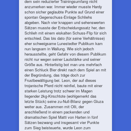
dem sein reduzierter Trainingsumfang nicht
anzumerken war. Immer wieder musste Hardy
schon sicher geglaubte Punkte auf Grund einer
spontan Gegenschuss-Einlage Schliehs
abgeben. Nach vier knappen und sehenswerten
Sätzen musste der Entscheidungssatz her, den
Schlieh mit einem eiskalten Schuss-Flip für sich
entschied. Das bis dato (für seine Verhältnisse)
eher schweigsame Lunestedter Publikum kam
nun langsam in Wallung. Wie sich jedoch
herausstellte, geht Gefahr von diesem Publikum
nicht nur wegen seiner Lautstärke und seiner
Größe aus. Hinterlistig bot man uns mehrfach
einen Schluck Bier direkt nach dem Spiel an mit
der Begründung, das träge doch zur
Frustbewältigung bei. Leon, der auf dieses
trojanische Pferd nicht reinfiel, baute mit einer
starken Leistung trotz schwer im Magen
liegender 2kg-Kirschtote (wohlgemerkt das
letzte Stück) seine zu-Null-Bilanz gegen Gluza
weiter aus. Zusammen mit Olli, der
anschließend in einem packenden und
dramatischen Spiel Matti von Harten in fünf
Sätzen bezwang und insgesamt vier Punkte
zum Sieg beisteuerte, wurde Leon zum