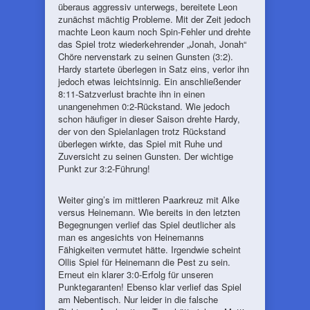
überaus aggressiv unterwegs, bereitete Leon
zunächst mächtig Probleme. Mit der Zeit jedoch
machte Leon kaum noch Spin-Fehler und drehte
das Spiel trotz wiederkehrender „Jonah, Jonah“
Chöre nervenstark zu seinen Gunsten (3:2).
Hardy startete überlegen in Satz eins, verlor ihn
jedoch etwas leichtsinnig. Ein anschließender
8:11-Satzverlust brachte ihn in einen
unangenehmen 0:2-Rückstand. Wie jedoch
schon häufiger in dieser Saison drehte Hardy,
der von den Spielanlagen trotz Rückstand
überlegen wirkte, das Spiel mit Ruhe und
Zuversicht zu seinen Gunsten. Der wichtige
Punkt zur 3:2-Führung!
Weiter ging’s im mittleren Paarkreuz mit Alke
versus Heinemann. Wie bereits in den letzten
Begegnungen verlief das Spiel deutlicher als
man es angesichts von Heinemanns
Fähigkeiten vermutet hätte. Irgendwie scheint
Ollis Spiel für Heinemann die Pest zu sein.
Erneut ein klarer 3:0-Erfolg für unseren
Punktegaranten! Ebenso klar verlief das Spiel
am Nebentisch. Nur leider in die falsche