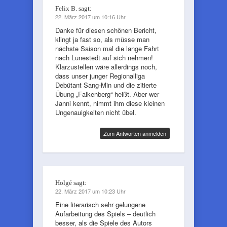
Felix B.
sagt:
22. März 2017 um 10:16 Uhr
Danke für diesen schönen Bericht,
klingt ja fast so, als müsse man
nächste Saison mal die lange Fahrt
nach Lunestedt auf sich nehmen!
Klarzustellen wäre allerdings noch,
dass unser junger Regionalliga
Debütant Sang-Min und die zitierte
Übung „Falkenberg“ heißt. Aber wer
Janni kennt, nimmt ihm diese kleinen
Ungenauigkeiten nicht übel.
Zum Antworten anmelden
Holgé
sagt:
22. März 2017 um 10:23 Uhr
Eine literarisch sehr gelungene
Aufarbeitung des Spiels – deutlich
besser, als die Spiele des Autors