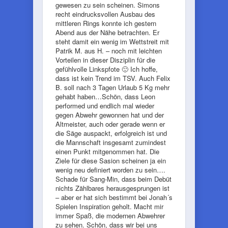
gewesen zu sein scheinen. Simons
recht eindrucksvollen Ausbau des
mittleren Rings konnte ich gestern
Abend aus der Nähe betrachten. Er
steht damit ein wenig im Wettstreit mit
Patrik M. aus H. – noch mit leichten
Vorteilen in dieser Disziplin für die
gefühlvolle Linkspfote 🙂 Ich hoffe,
dass ist kein Trend im TSV. Auch Felix
B. soll nach 3 Tagen Urlaub 5 Kg mehr
gehabt haben…Schön, dass Leon
performed und endlich mal wieder
gegen Abwehr gewonnen hat und der
Altmeister, auch oder gerade wenn er
die Säge auspackt, erfolgreich ist und
die Mannschaft insgesamt zumindest
einen Punkt mitgenommen hat. Die
Ziele für diese Sasion scheinen ja ein
wenig neu definiert worden zu sein….
Schade für Sang-Min, dass beim Debüt
nichts Zählbares herausgesprungen ist
– aber er hat sich bestimmt bei Jonah´s
Spielen Inspiration geholt. Macht mir
immer Spaß, die modernen Abwehrer
zu sehen. Schön, dass wir bei uns