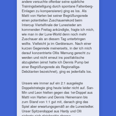
andere versuchte offenbar seine spärliche
Trainingsbeteiligung durch spontane Faltenberg-
Einlagen zu kompensieren) ging es los. Als
Matti von Harten bei seiner Begrüßungsrede
einen potentiellen Zuschauerrekord beim
Intercup Viertelfinale der Lunesteder am
kommenden Freitag ankündigte, fragte ich mich,
wie man in der Lune-World denn noch mehr
Zuschauer als an diesem Tag unterbringen
wollte. Vielleicht ja im Geräteraum. Nach einer
kurzen Gegenrede meinerseits, in der ich mich
darauf konzentrierte Ollis Warnung gerecht zu
werden und nicht erneut ins postfaktische
abzugleiten (einst hatte ich Dennis Pump bei
einer Begrüßungsrede als Regionalliga-
Debütanten bezeichnet), ging es jedenfalls los.
Unsere wie immer auf ein 2:1 ausgelegte
Doppelstrategie ging heute leider nicht auf. San-
Min und Leon hielten gegen das 1er-Doppel aus
Matti von Harten und Dennis Heinemann bis
zum Stand von 1:1 gut mit, danach ging das
Spiel aber erwartungsgemäß an die Lunestedter.
Unser Spitzendoppel aus Hardy und Olli
sicherte sich gleichzeitig ebenso