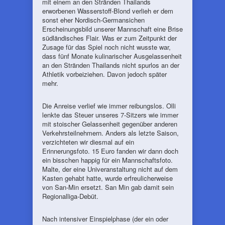
mit einem an den Stränden Thailands
erworbenen Wasserstoff-Blond verlieh er dem
sonst eher Nordisch-Germansichen
Erscheinungsbild unserer Mannschaft eine Brise
südländisches Flair. Was er zum Zeitpunkt der
Zusage für das Spiel noch nicht wusste war,
dass fünf Monate kulinarischer Ausgelassenheit
an den Stränden Thailands nicht spurlos an der
Athletik vorbeiziehen. Davon jedoch später
mehr.
Die Anreise verlief wie immer reibungslos. Olli
lenkte das Steuer unseres 7-Sitzers wie immer
mit stoischer Gelassenheit gegenüber anderen
Verkehrsteilnehmern. Anders als letzte Saison,
verzichteten wir diesmal auf ein
Erinnerungsfoto. 15 Euro fanden wir dann doch
ein bisschen happig für ein Mannschaftsfoto.
Malte, der eine Univeranstaltung nicht auf dem
Kasten gehabt hatte, wurde erfreulicherweise
von San-Min ersetzt. San Min gab damit sein
Regionalliga-Debüt.
Nach intensiver Einspielphase (der ein oder