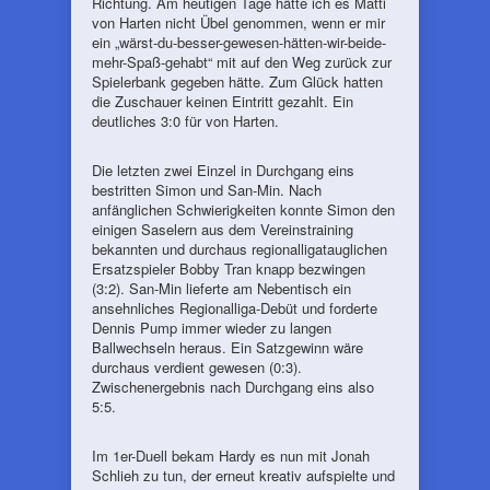
Richtung. Am heutigen Tage hätte ich es Matti
von Harten nicht Übel genommen, wenn er mir
ein „wärst-du-besser-gewesen-hätten-wir-beide-
mehr-Spaß-gehabt“ mit auf den Weg zurück zur
Spielerbank gegeben hätte. Zum Glück hatten
die Zuschauer keinen Eintritt gezahlt. Ein
deutliches 3:0 für von Harten.
Die letzten zwei Einzel in Durchgang eins
bestritten Simon und San-Min. Nach
anfänglichen Schwierigkeiten konnte Simon den
einigen Saselern aus dem Vereinstraining
bekannten und durchaus regionalligatauglichen
Ersatzspieler Bobby Tran knapp bezwingen
(3:2). San-Min lieferte am Nebentisch ein
ansehnliches Regionalliga-Debüt und forderte
Dennis Pump immer wieder zu langen
Ballwechseln heraus. Ein Satzgewinn wäre
durchaus verdient gewesen (0:3).
Zwischenergebnis nach Durchgang eins also
5:5.
Im 1er-Duell bekam Hardy es nun mit Jonah
Schlieh zu tun, der erneut kreativ aufspielte und