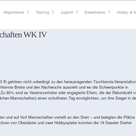
Allgemeines
Training
Jugend
Erwachsene
Hobby- & G
schaften WK IV
3 ff) gehören nicht unbedingt zu den herausragenden Tischtennis-Veranstaltu
ischtennis-Breite und den Nachwuchs aussieht und wo die Schwerpunkte in
Zu 80% sind es Vereinsvertreter oder engagierte Eltern, die der Rekordzahl v
en-Mannschaften) einen schulfreien Tag ermöglichten, um ihre Sieger in de
en und auf fünf Mannschaften verteilt an den Start – und belegten die Plätze 
ktiven von Oberalster und zwei Hobbyspieler konnten die 19 Saseler Starter