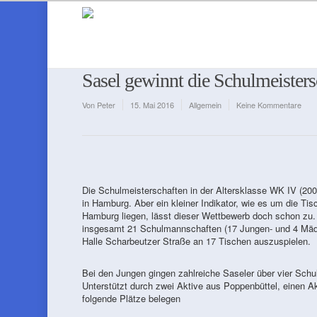
Sasel gewinnt die Schulmeister
Von
Peter
15. Mai 2016
Allgemein
Keine Kommentare
Die Schulmeisterschaften in der Altersklasse WK IV (200
in Hamburg. Aber ein kleiner Indikator, wie es um die T
Hamburg liegen, lässt dieser Wettbewerb doch schon zu. 
insgesamt 21 Schulmannschaften (17 Jungen- und 4 Mädch
Halle Scharbeutzer Straße an 17 Tischen auszuspielen.
Bei den Jungen gingen zahlreiche Saseler über vier Schul
Unterstützt durch zwei Aktive aus Poppenbüttel, einen A
folgende Plätze belegen