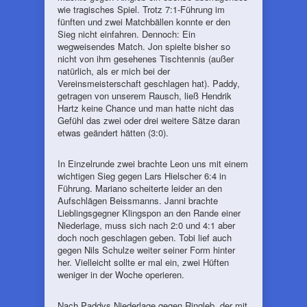
wie tragisches Spiel. Trotz 7:1-Führung im
fünften und zwei Matchbällen konnte er den
Sieg nicht einfahren. Dennoch: Ein
wegweisendes Match. Jon spielte bisher so
nicht von ihm gesehenes Tischtennis (außer
natürlich, als er mich bei der
Vereinsmeisterschaft geschlagen hat). Paddy,
getragen von unserem Rausch, ließ Hendrik
Hartz keine Chance und man hatte nicht das
Gefühl das zwei oder drei weitere Sätze daran
etwas geändert hätten (3:0).
In Einzelrunde zwei brachte Leon uns mit einem
wichtigen Sieg gegen Lars Hielscher 6:4 in
Führung. Mariano scheiterte leider an den
Aufschlägen Beissmanns. Janni brachte
Lieblingsgegner Klingspon an den Rande einer
Niederlage, muss sich nach 2:0 und 4:1 aber
doch noch geschlagen geben. Tobi lief auch
gegen Nils Schulze weiter seiner Form hinter
her. Vielleicht sollte er mal ein, zwei Hüften
weniger in der Woche operieren.
Nach Paddys Niederlage gegen Ringleb, der mit