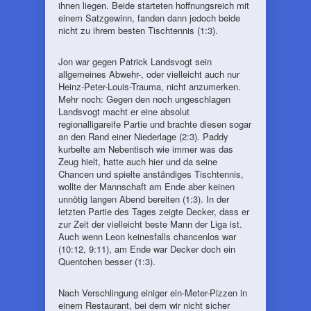
ihnen liegen. Beide starteten hoffnungsreich mit
einem Satzgewinn, fanden dann jedoch beide
nicht zu ihrem besten Tischtennis (1:3).
Jon war gegen Patrick Landsvogt sein
allgemeines Abwehr-, oder vielleicht auch nur
Heinz-Peter-Louis-Trauma, nicht anzumerken.
Mehr noch: Gegen den noch ungeschlagen
Landsvogt macht er eine absolut
regionalligareife Partie und brachte diesen sogar
an den Rand einer Niederlage (2:3). Paddy
kurbelte am Nebentisch wie immer was das
Zeug hielt, hatte auch hier und da seine
Chancen und spielte anständiges Tischtennis,
wollte der Mannschaft am Ende aber keinen
unnötig langen Abend bereiten (1:3). In der
letzten Partie des Tages zeigte Decker, dass er
zur Zeit der vielleicht beste Mann der Liga ist.
Auch wenn Leon keinesfalls chancenlos war
(10:12, 9:11), am Ende war Decker doch ein
Quentchen besser (1:3).
Nach Verschlingung einiger ein-Meter-Pizzen in
einem Restaurant, bei dem wir nicht sicher