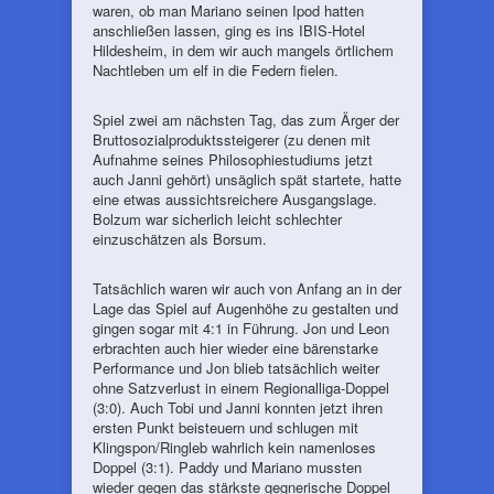
waren, ob man Mariano seinen Ipod hatten
anschließen lassen, ging es ins IBIS-Hotel
Hildesheim, in dem wir auch mangels örtlichem
Nachtleben um elf in die Federn fielen.
Spiel zwei am nächsten Tag, das zum Ärger der
Bruttosozialproduktssteigerer (zu denen mit
Aufnahme seines Philosophiestudiums jetzt
auch Janni gehört) unsäglich spät startete, hatte
eine etwas aussichtsreichere Ausgangslage.
Bolzum war sicherlich leicht schlechter
einzuschätzen als Borsum.
Tatsächlich waren wir auch von Anfang an in der
Lage das Spiel auf Augenhöhe zu gestalten und
gingen sogar mit 4:1 in Führung. Jon und Leon
erbrachten auch hier wieder eine bärenstarke
Performance und Jon blieb tatsächlich weiter
ohne Satzverlust in einem Regionalliga-Doppel
(3:0). Auch Tobi und Janni konnten jetzt ihren
ersten Punkt beisteuern und schlugen mit
Klingspon/Ringleb wahrlich kein namenloses
Doppel (3:1). Paddy und Mariano mussten
wieder gegen das stärkste gegnerische Doppel