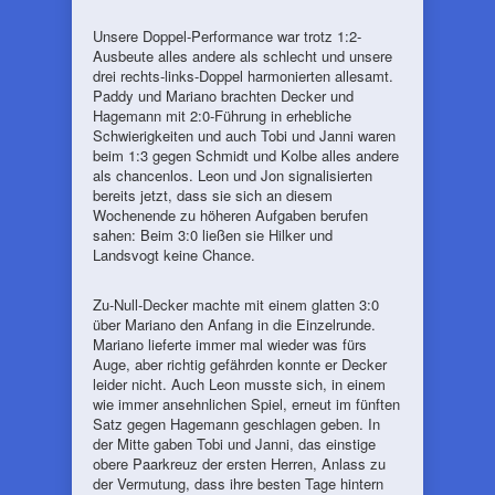
Unsere Doppel-Performance war trotz 1:2-
Ausbeute alles andere als schlecht und unsere
drei rechts-links-Doppel harmonierten allesamt.
Paddy und Mariano brachten Decker und
Hagemann mit 2:0-Führung in erhebliche
Schwierigkeiten und auch Tobi und Janni waren
beim 1:3 gegen Schmidt und Kolbe alles andere
als chancenlos. Leon und Jon signalisierten
bereits jetzt, dass sie sich an diesem
Wochenende zu höheren Aufgaben berufen
sahen: Beim 3:0 ließen sie Hilker und
Landsvogt keine Chance.
Zu-Null-Decker machte mit einem glatten 3:0
über Mariano den Anfang in die Einzelrunde.
Mariano lieferte immer mal wieder was fürs
Auge, aber richtig gefährden konnte er Decker
leider nicht. Auch Leon musste sich, in einem
wie immer ansehnlichen Spiel, erneut im fünften
Satz gegen Hagemann geschlagen geben. In
der Mitte gaben Tobi und Janni, das einstige
obere Paarkreuz der ersten Herren, Anlass zu
der Vermutung, dass ihre besten Tage hintern