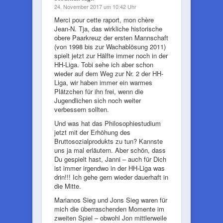
24. November 2017 um 10:42 Uhr
Merci pour cette raport, mon chère
Jean-N. Tja, das wirkliche historische
obere Paarkreuz der ersten Mannschaft
(von 1998 bis zur Wachablösung 2011)
spielt jetzt zur Hälfte immer noch in der
HH-Liga. Tobi sehe ich aber schon
wieder auf dem Weg zur Nr. 2 der HH-
Liga, wir haben immer ein warmes
Plätzchen für ihn frei, wenn die
Jugendlichen sich noch weiter
verbessern sollten.
Und was hat das Philosophiestudium
jetzt mit der Erhöhung des
Bruttosozialprodukts zu tun? Kannste
uns ja mal erläutern. Aber schön, dass
Du gespielt hast, Janni – auch für Dich
ist immer irgendwo in der HH-Liga was
drin!!! Ich gehe gern wieder dauerhaft in
die Mitte.
Marianos Sieg und Jons Sieg waren für
mich die überraschenden Momente im
zweiten Spiel – obwohl Jon mittlerweile