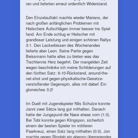
ran und lieferten erneut ordentlich Widerstand.
Den Einzelauftakt machte wieder Mariano, der
nach großen anfänglichen Problemen mit
Hielschers Aufschlägen immer besser ins Spiel
fand. Am Ende schlug er Hielscher mit
grandioser Leistung und einigen schönen Rallys
3:1. Den Leckerbissen des Wochenendes
lieferte aber Leon. Seine Partie gegen
Beissmann hatte alles zu bieten was das
Tischtennis Herz begehrt. Der mangelden Zeit
wegen beschränke ich meine Schilderungen auf
den fünften Satz: 6-10-Rückstand, around-the-
net-shot und gegen-physikalische-Gesetze-
verstoßender Gegenspin, alles mit dabei! Ein
glorreiches 3:2!
Im Duell mit Jugendspieler Nils Schulze konnte
Janni zwei Sätze lang gut mithalten. Danach
hatte der Jungspund die Nase etwas vorn (1:3).
Bei Tobi konnte gegen Klingspon, sicherlich
einem der besten Spieler im mittleren
Paarkreuz, einen Satz lang mithalten (0:3). Jon
machte gegen Ringleb ein ebenso überragendes