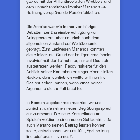
gab es mit der Philanthropie Jon Wrobbels und
dem unnachahmlichen Ironiker Mariano zwei
Hoffnung versprühende Persönlichkeiten.
Die Anreise war wie immer von hitzigen
Debatten zur Daseinsberechtigtung von
Anlageberatern, aber natürlich auch dem
allgemeinen Zustand der Weltökonomie,
geprägt. Zum Leidwesen Marianos konnten
diese leider, auf Grund der heftigen emotionalen
Involviertheit der Teilnehmer, nur auf Deutsch
ausgetragen werden. Paddy riskierte für den
Anblick seiner Kontrahenten sogar einen steifen
Nacken, denn schließlich wollte er ihnen ins
Gesicht sehen können, wenn eines seiner
Argumente sie zu Fall brachte.
In Borsum angekommen machten wir uns
zunächst daran einen neuen Begrüßungsspruch
auszuarbeiten. Die neue Konstellation an
Spielern verdiente einen neuen Schlachtruf. Da
auch Mariano seinen Beitrag leisten können
sollte, entschlossen wir uns für: „Egal ob long
line oder cross – vamos!“.