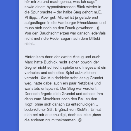
hör mir zu und mach genau, was ich sage”
sowie einem hypnotisierenden Blick wieder in
die Spur brachte – der halbe Sieg gehört m.E.
Philipp… Aber gut, Michel ist ja gerade erst
aufgestiegen in die Hamburger Ehrenklasse und
muss sich noch an den Druck gewöhnen ;-))
Von den Bauchschmerzen war danach jedenfals
nicht mehr die Rede, sogar nach dem Bifteki
nicht…
Hinten kam dann der zweite Anzug und auch
Marc hatte Budnick recht sicher, obwohl der
Gegner nicht schlecht spielte und insgesamt ein
variables und schnelles Spiel aufzuziehen
versteht. Xie-Min daddelte sehr lässig Grundei
weg, hatte dabei auch ein paar Netzbälle und
war stets entspannt. Der Sieg war verdient.
Dennoch ärgerte sich Grundei und schoss ihm
dann zum Abschluss noch den Ball an den
Kopf, ohne sich danach zu entschuldigen…
bedenklicher Stil. Ergänzt von XieMin: Er hat
sich bei mir entschuldigt, doch so leise ,dass
die anderen nix mitbekommen. 😉