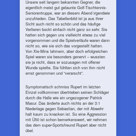
Unsere seit langem bekannten Gegner, die
eigentlich meist gut gelaunte Golf-Tischtennis-
Seniorentruppe, war an diesem Abend irgendwie
unzufrieden. Das Tabellenbild ist ja aus ihrer
Sicht auch nicht so schön und das häufige
Verlieren bockt einfach nicht ganz so sehr. Sie
hatten sich gegen uns vielleicht etwas zu viel
vorgenommen und die Spielverläufe waren dann
nicht so, wie sie sich das vorgestellt hatten.
Von Xie-Mins lahmem, aber doch erfolgreichen
Spiel waren sie besonders genervt – wussten
sie ja nicht, dass er sozusagen mit offener
Wunde spielte. Sie fühlten sich von ihm nicht
ernst genommen und “verarscht”.
Symptomatisch schmiss Rupert im letzten
Einzel vollkommen übertrieben seinen Schläger
durch die Halle wie ein ungezogener Patrick
Masur. Das änderte auch nichts an der 3:1
Niederlage gegen Sebastian, der mit Abwehr
halt kaum zu knacken ist. So eine Aggression
mit Ü50 ist schon bemerkenswert, wir nehmen
das dem super-Sportsfreund Rupert aber nicht
übel.