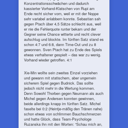
Konzentrationsschwächen und dadurch
kassierter Vorhand-Klatschen von Rupi am
Ende recht sicher vorn, weil er mit der Noppe
sehr variabel anlabbern konnte. Sebastian sah
gegen Ptach über 4,5 Sätze schlecht aus, weil
er nie die Fehlerquote runter bekam und der
Gegner seine Chance witterte und recht clever
aufschlug und blockte. Im fünften Satz stand es
schon 4:7 und 6:8, dann Time-Out und zu 8
gewonnen. Sven Ptach hat zu Ende des Spiels
etwas verhaltener gespielt – das war zu wenig.
Vorhand wieder getroffen. 4:1
Xie-Min wollte sein zweites Einzel vorziehen
und gewann mit statischem, aber ungemein
sicherem Spiel gegen Budnick. Das sollte
jedoch nicht mehr in die Wertung kommen.
Denn Sowohl Thorben gegen Neumann als auch
Michel gegen Andersen konnten gewinnen,
beide allerdings knapp im fünften Satz. Michel
faselte bei 0:2 (Heintje-mäßig den Tränen nahe)
schon etwas von schlimmen Bauchschmerzen
und hatte Glück, dass Team-Psychologe
Ruzanska ihn mit den Worten: “Schau mich an,