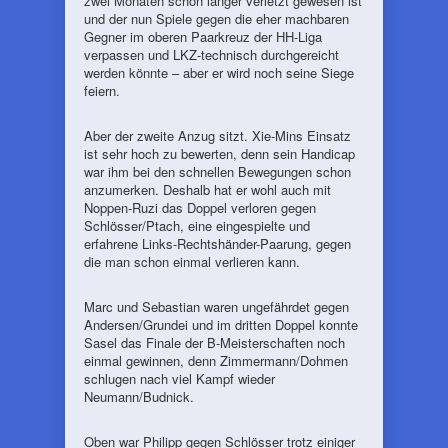
zwei Monaten schon länger verletzt gewesen ist
und der nun Spiele gegen die eher machbaren
Gegner im oberen Paarkreuz der HH-Liga
verpassen und LKZ-technisch durchgereicht
werden könnte – aber er wird noch seine Siege
feiern.
Aber der zweite Anzug sitzt. Xie-Mins Einsatz
ist sehr hoch zu bewerten, denn sein Handicap
war ihm bei den schnellen Bewegungen schon
anzumerken. Deshalb hat er wohl auch mit
Noppen-Ruzi das Doppel verloren gegen
Schlösser/Ptach, eine eingespielte und
erfahrene Links-Rechtshänder-Paarung, gegen
die man schon einmal verlieren kann.
Marc und Sebastian waren ungefährdet gegen
Andersen/Grundei und im dritten Doppel konnte
Sasel das Finale der B-Meisterschaften noch
einmal gewinnen, denn Zimmermann/Dohmen
schlugen nach viel Kampf wieder
Neumann/Budnick.
Oben war Philipp gegen Schlösser trotz einiger