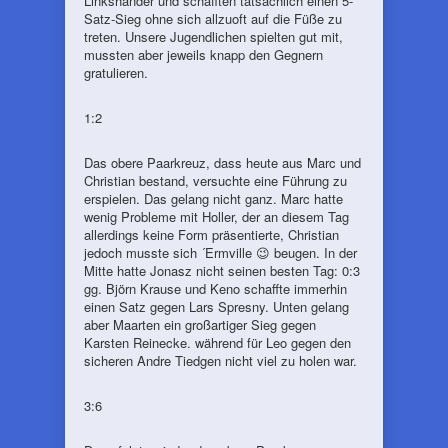
Linkshänder und schafften tatsächlich einen 5-
Satz-Sieg ohne sich allzuoft auf die Füße zu
treten. Unsere Jugendlichen spielten gut mit,
mussten aber jeweils knapp den Gegnern
gratulieren.
1:2
Das obere Paarkreuz, dass heute aus Marc und
Christian bestand, versuchte eine Führung zu
erspielen. Das gelang nicht ganz. Marc hatte
wenig Probleme mit Holler, der an diesem Tag
allerdings keine Form präsentierte, Christian
jedoch musste sich ´Ermville 😉 beugen. In der
Mitte hatte Jonasz nicht seinen besten Tag: 0:3
gg. Björn Krause und Keno schaffte immerhin
einen Satz gegen Lars Spresny. Unten gelang
aber Maarten ein großartiger Sieg gegen
Karsten Reinecke. während für Leo gegen den
sicheren Andre Tiedgen nicht viel zu holen war.
3:6