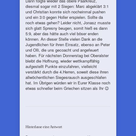
Dann folgte wieder das obere Paarkreuz,
diesmal sogar mit 2 Siegen: Marc abgeklärt 3:1
und Christian konnte sich nocheinmal pushen
und ein 3:0 gegen Holler erspielen. Sollte da
noch etwas gehen? Leider nicht, Jonasz musste
sich glatt Spresny beugen, somit hieß es dann
5:9, aber das hätte auch viel böser enden
können. An dieser Stelle vielen Dank an die
Jugendlichen für ihren Einsatz, ebenso an Peter
und Olli, die uns gecoacht und angefeuert
haben. Für nächsten Donnerstag bei Oberalster
bleibt die Hoffnung, wieder wettkampffähig
aufgestellt Punkte einzufahren, vielleicht
verstärkt durch die 4.Herren, soweit diese ihren
allwöchentlichen Siegesrausch ausgeschlafen
hat. Im Übrigen würden wir in Eurer Klasse noch
etwas schneller beim Griechen sitzen als Ihr 😉
Hinterlasse eine Antwort