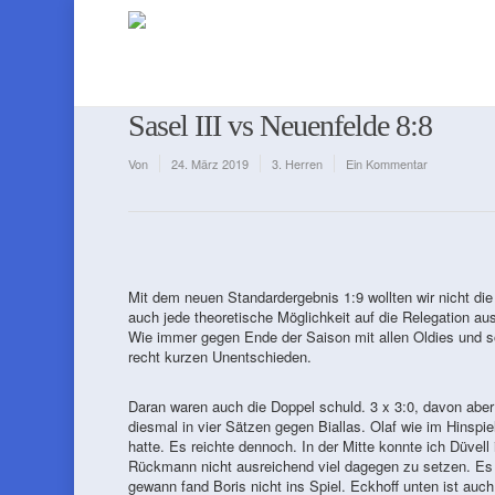
Sasel III vs Neuenfelde 8:8
Von
24. März 2019
3. Herren
Ein Kommentar
Mit dem neuen Standardergebnis 1:9 wollten wir nicht di
auch jede theoretische Möglichkeit auf die Relegation au
Wie immer gegen Ende der Saison mit allen Oldies und 
recht kurzen Unentschieden.
Daran waren auch die Doppel schuld. 3 x 3:0, davon aber
diesmal in vier Sätzen gegen Biallas. Olaf wie im Hinspi
hatte. Es reichte dennoch. In der Mitte konnte ich Düvel
Rückmann nicht ausreichend viel dagegen zu setzen. Es
gewann fand Boris nicht ins Spiel. Eckhoff unten ist auc