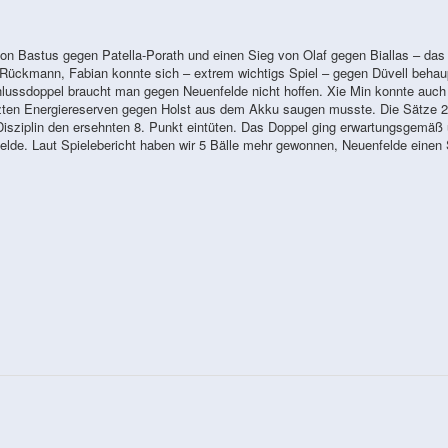
n Bastus gegen Patella-Porath und einen Sieg von Olaf gegen Biallas – das 
 Rückmann, Fabian konnte sich – extrem wichtigs Spiel – gegen Düvell behau
hlussdoppel braucht man gegen Neuenfelde nicht hoffen. Xie Min konnte auch
letzten Energiereserven gegen Holst aus dem Akku saugen musste. Die Sätze 
 Disziplin den ersehnten 8. Punkt eintüten. Das Doppel ging erwartungsgemäß
lde. Laut Spielebericht haben wir 5 Bälle mehr gewonnen, Neuenfelde einen 