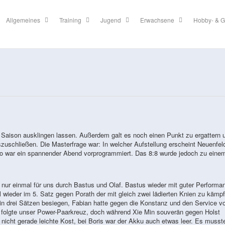
Allgemeines
Training
Jugend
Erwachsene
Hobby- & G
e Saison ausklingen lassen. Außerdem galt es noch einen Punkt zu ergattern
szuschließen. Die Masterfrage war: In welcher Aufstellung erscheint Neuenfel
so war ein spannender Abend vorprogrammiert. Das 8:8 wurde jedoch zu eine
 nur einmal für uns durch Bastus und Olaf. Bastus wieder mit guter Performa
el wieder im 5. Satz gegen Porath der mit gleich zwei lädierten Knien zu kämp
l in drei Sätzen besiegen, Fabian hatte gegen die Konstanz und den Service v
 folgte unser Power-Paarkreuz, doch während Xie Min souverän gegen Holst
h nicht gerade leichte Kost, bei Boris war der Akku auch etwas leer. Es musst