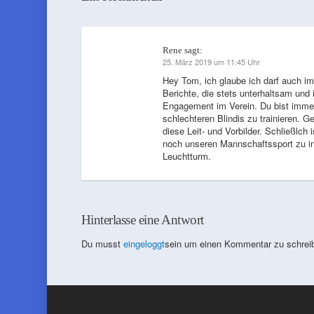
Rene
sagt:
25. März 2019 um 11:45 Uhr
Hey Tom, ich glaube ich darf auch im
Berichte, die stets unterhaltsam un
Engagement im Verein. Du bist immer 
schlechteren Blindis zu trainieren. G
diese Leit- und Vorbilder. Schließlch
noch unseren Mannschaftssport zu in
Leuchtturm.
Hinterlasse eine Antwort
Du musst
eingeloggt
sein um einen Kommentar zu schrei