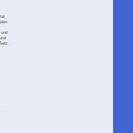
tat
pten.
2 und
 und
Satz,