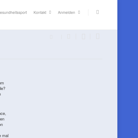
esundheitssport
Kontakt
Anmelden
 um
de?
m
nce,
fen
on
e mal