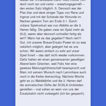
doch noch ran und verlor – erwartungsgemäß –
den ersten Satz kläglich :5. Dennoch war der
Plan klar und dank einiger Tipps von Rene und
Ingmar und mit der Schande der Hinrunde im
Nacken gewann Tom am Ende 3:1. Durch
Julians Spielverlust war nun Abbitte an die 3.
Herren fällig. Die gaben zwar ein Spiel mehr ab
(9:2), waren aber dennoch schneller fertig als
wir!!! Wann hat es das gegeben? Noch nie!!!!
Gut, mit unserer Brauer-Ersatz-Power ist so was
natürlich möglich, aber geärgert hat es uns
schon. Wir waren einfach zu sehr auf unser
Spiel fixiert – das darf nicht wieder vorkommen.
Dafür hatten wir einen gemeinsamen geselligen
Abend beim Griechen, weil Felix hier eine
gewisse Meinungsführerschaft beansprucht und
Marc mit seinem Wunsch nach Lammhaxe auch
noch in die Kerbe dreinschlug. Nächste Woche
geht es zu Waldddörfer und die 3. Herren darf
die aromatischen Düfte der SCALA-Umkleiden
genießen – mal sehen an wem von uns der
Ersatzkelch nicht vorbeigeht (Ich bin gesperrt!).