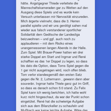
hätte. Angstgegner Thiede verleitete die
Mannschaftskameraden gar zu Wetten auf den
Ausgang diese Spiels und es wurde kein
Versuch unterlassen mir Nervosität einzureden.
Mich ärgerte vielmehr, dass die 3. Herren
parallel spielte und wir uns genötigt sahen mal
wieder aus falsch verstandener sportlicher
Solidarität dem Geditsche der Landesliga
beizuwohnen – und ggf. auch noch zu
applaudieren – mit dem Risiko eines
unangemessenen langen Abends in der Halle.
Zum Spiel: Mit Brauer-Power hatten wir drei
starke Doppel am Start und Ingmar und René
schafften es das 1er Doppel zu legen, so dass
bis dato die Option, dass Toms Spiel gegen die
1 gar nicht ausgetragen wird, noch offen blieb.
Tom verlor standesgemäß den ersten Satz
gegen die Nr. 2, Luttermann , gewann dann aber
souverän. Ingmar hatte Thiele ganz gut im Griff,
so dass es danach schon 5:0 stand. Zu Felix
Spiel kann ich wenig berichten, ich hatte wohl
kurz nicht hingeschaut, da war der Punkt schon
eingetütet. René hat die schwierige Aufgabe
sich aus dem Bilanzkeller zu schaufeln und
Mußbach war keine leichte Aufgabe. Wäre das