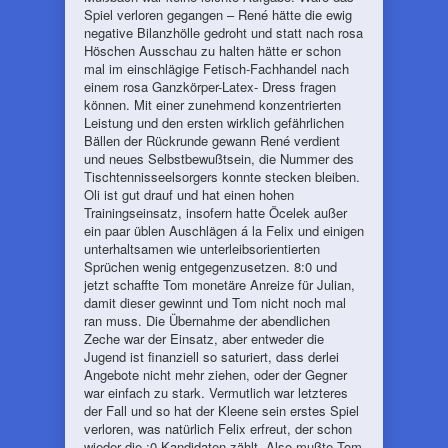
Spiel verloren gegangen – René hätte die ewig
negative Bilanzhölle gedroht und statt nach rosa
Höschen Ausschau zu halten hätte er schon
mal im einschlägige Fetisch-Fachhandel nach
einem rosa Ganzkörper-Latex- Dress fragen
können. Mit einer zunehmend konzentrierten
Leistung und den ersten wirklich gefährlichen
Bällen der Rückrunde gewann René verdient
und neues Selbstbewußtsein, die Nummer des
Tischtennisseelsorgers konnte stecken bleiben.
Oli ist gut drauf und hat einen hohen
Trainingseinsatz, insofern hatte Öcelek außer
ein paar üblen Auschlägen á la Felix und einigen
unterhaltsamen wie unterleibsorientierten
Sprüchen wenig entgegenzusetzen. 8:0 und
jetzt schaffte Tom monetäre Anreize für Julian,
damit dieser gewinnt und Tom nicht noch mal
ran muss. Die Übernahme der abendlichen
Zeche war der Einsatz, aber entweder die
Jugend ist finanziell so saturiert, dass derlei
Angebote nicht mehr ziehen, oder der Gegner
war einfach zu stark. Vermutlich war letzteres
der Fall und so hat der Kleene sein erstes Spiel
verloren, was natürlich Felix erfreut, der schon
wieder die :0-Kandidaten zählt. Also mußte Tom