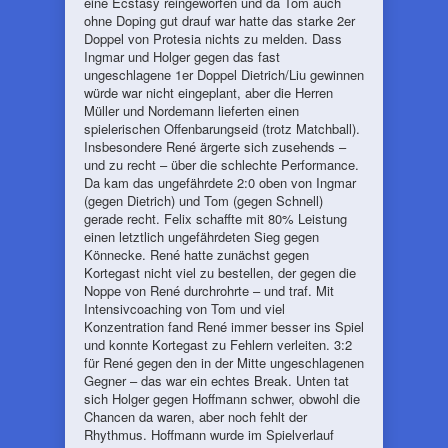
eine Ecstasy reingeworfen und da Tom auch
ohne Doping gut drauf war hatte das starke 2er
Doppel von Protesia nichts zu melden. Dass
Ingmar und Holger gegen das fast
ungeschlagene 1er Doppel Dietrich/Liu gewinnen
würde war nicht eingeplant, aber die Herren
Müller und Nordemann lieferten einen
spielerischen Offenbarungseid (trotz Matchball).
Insbesondere René ärgerte sich zusehends –
und zu recht – über die schlechte Performance.
Da kam das ungefährdete 2:0 oben von Ingmar
(gegen Dietrich) und Tom (gegen Schnell)
gerade recht. Felix schaffte mit 80% Leistung
einen letztlich ungefährdeten Sieg gegen
Könnecke. René hatte zunächst gegen
Kortegast nicht viel zu bestellen, der gegen die
Noppe von René durchrohrte – und traf. Mit
Intensivcoaching von Tom und viel
Konzentration fand René immer besser ins Spiel
und konnte Kortegast zu Fehlern verleiten. 3:2
für René gegen den in der Mitte ungeschlagenen
Gegner – das war ein echtes Break. Unten tat
sich Holger gegen Hoffmann schwer, obwohl die
Chancen da waren, aber noch fehlt der
Rhythmus. Hoffmann wurde im Spielverlauf