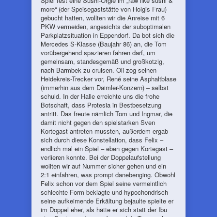
Spiel fest eine Sushi-Orgie im „raw like sushi &
more“ (der Speisegaststätte von Holgis Frau)
gebucht hatten, wollten wir die Anreise mit 6
PKW vermeiden, angesichts der suboptimalen
Parkplatzsituation in Eppendorf. Da bot sich die
Mercedes S-Klasse (Baujahr 86) an, die Tom
vorübergehend spazieren fahren darf, um
gemeinsam, standesgemäß und großkotzig,
nach Barmbek zu cruisen. Oli zog seinen
Heidekreis-Trecker vor, René seine Asphaltblase
(immerhin aus dem Daimler-Konzern) – selbst
schuld. In der Halle erreichte uns die frohe
Botschaft, dass Protesia in Bestbesetzung
antritt. Das freute nämlich Tom und Ingmar, die
damit nicht gegen den spielstarken Sven
Kortegast antreten mussten, außerdem ergab
sich durch diese Konstellation, dass Felix –
endlich mal ein Spiel – eben gegen Kortegast –
verlieren konnte. Bei der Doppelaufstellung
wollten wir auf Nummer sicher gehen und ein
2:1 einfahren, was prompt danebenging. Obwohl
Felix schon vor dem Spiel seine vermeintlich
schlechte Form beklagte und hypochondrisch
seine aufkeimende Erkältung bejaulte spielte er
im Doppel eher, als hätte er sich statt der Ibu