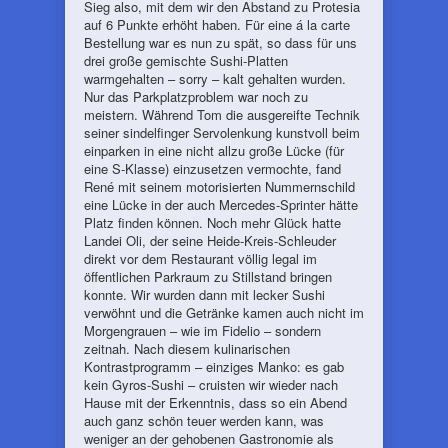
Sieg also, mit dem wir den Abstand zu Protesia
auf 6 Punkte erhöht haben. Für eine á la carte
Bestellung war es nun zu spät, so dass für uns
drei große gemischte Sushi-Platten
warmgehalten – sorry – kalt gehalten wurden.
Nur das Parkplatzproblem war noch zu
meistern. Während Tom die ausgereifte Technik
seiner sindelfinger Servolenkung kunstvoll beim
einparken in eine nicht allzu große Lücke (für
eine S-Klasse) einzusetzen vermochte, fand
René mit seinem motorisierten Nummernschild
eine Lücke in der auch Mercedes-Sprinter hätte
Platz finden können. Noch mehr Glück hatte
Landei Oli, der seine Heide-Kreis-Schleuder
direkt vor dem Restaurant völlig legal im
öffentlichen Parkraum zu Stillstand bringen
konnte. Wir wurden dann mit lecker Sushi
verwöhnt und die Getränke kamen auch nicht im
Morgengrauen – wie im Fidelio – sondern
zeitnah. Nach diesem kulinarischen
Kontrastprogramm – einziges Manko: es gab
kein Gyros-Sushi – cruisten wir wieder nach
Hause mit der Erkenntnis, dass so ein Abend
auch ganz schön teuer werden kann, was
weniger an der gehobenen Gastronomie als