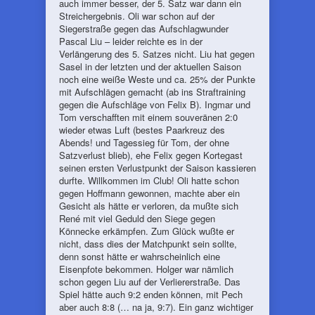
auch immer besser, der 5. Satz war dann ein
Streichergebnis. Oli war schon auf der
Siegerstraße gegen das Aufschlagwunder
Pascal Liu – leider reichte es in der
Verlängerung des 5. Satzes nicht. Liu hat gegen
Sasel in der letzten und der aktuellen Saison
noch eine weiße Weste und ca. 25% der Punkte
mit Aufschlägen gemacht (ab ins Straftraining
gegen die Aufschläge von Felix B). Ingmar und
Tom verschafften mit einem souveränen 2:0
wieder etwas Luft (bestes Paarkreuz des
Abends! und Tagessieg für Tom, der ohne
Satzverlust blieb), ehe Felix gegen Kortegast
seinen ersten Verlustpunkt der Saison kassieren
durfte. Willkommen im Club! Oli hatte schon
gegen Hoffmann gewonnen, machte aber ein
Gesicht als hätte er verloren, da mußte sich
René mit viel Geduld den Siege gegen
Könnecke erkämpfen. Zum Glück wußte er
nicht, dass dies der Matchpunkt sein sollte,
denn sonst hätte er wahrscheinlich eine
Eisenpfote bekommen. Holger war nämlich
schon gegen Liu auf der Verliererstraße. Das
Spiel hätte auch 9:2 enden können, mit Pech
aber auch 8:8 (… na ja, 9:7). Ein ganz wichtiger