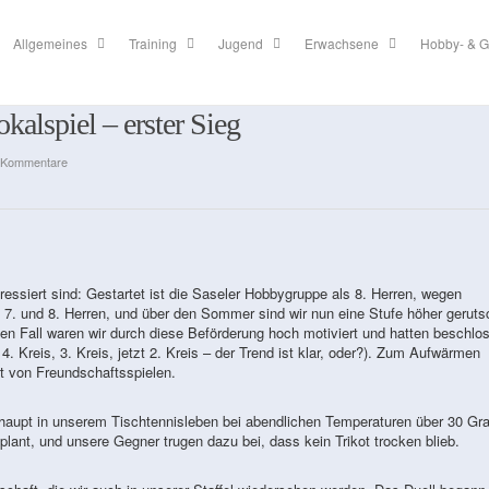
Allgemeines
Training
Jugend
Erwachsene
Hobby- & G
okalspiel – erster Sieg
 Kommentare
teressiert sind: Gestartet ist die Saseler Hobbygruppe als 8. Herren, wegen
 7. und 8. Herren, und über den Sommer sind wir nun eine Stufe höher geruts
eden Fall waren wir durch diese Beförderung hoch motiviert und hatten beschlo
: 4. Kreis, 3. Kreis, jetzt 2. Kreis – der Trend ist klar, oder?). Zum Aufwärmen
t von Freundschaftsspielen.
rhaupt in unserem Tischtennisleben bei abendlichen Temperaturen über 30 Gr
ant, und unsere Gegner trugen dazu bei, dass kein Trikot trocken blieb.