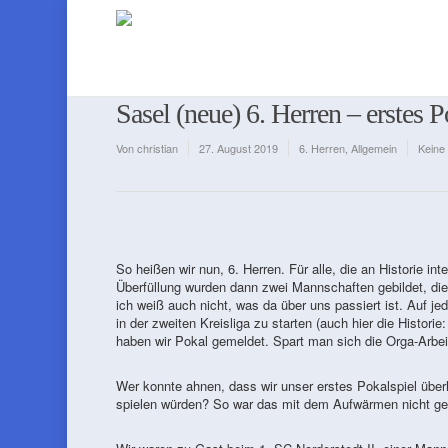
Sasel (neue) 6. Herren – erstes P
Von
christian
27. August 2019
6. Herren
,
Allgemein
Keine
So heißen wir nun, 6. Herren. Für alle, die an Historie in
Überfüllung wurden dann zwei Mannschaften gebildet, die
ich weiß auch nicht, was da über uns passiert ist. Auf j
in der zweiten Kreisliga zu starten (auch hier die Historie
haben wir Pokal gemeldet. Spart man sich die Orga-Arbei
Wer konnte ahnen, dass wir unser erstes Pokalspiel übe
spielen würden? So war das mit dem Aufwärmen nicht gepl