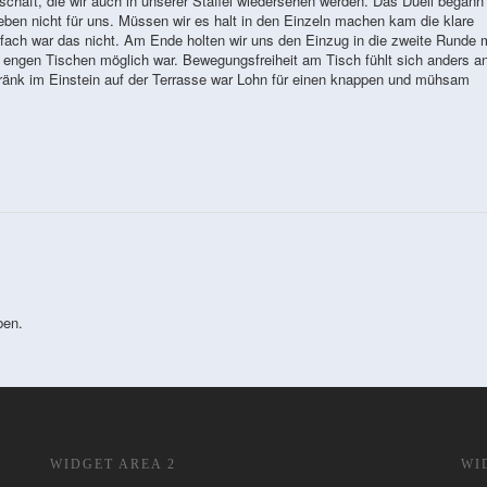
chaft, die wir auch in unserer Staffel wiedersehen werden. Das Duell begann
eben nicht für uns. Müssen wir es halt in den Einzeln machen kam die klare
fach war das nicht. Am Ende holten wir uns den Einzug in die zweite Runde m
i engen Tischen möglich war. Bewegungsfreiheit am Tisch fühlt sich anders an
ränk im Einstein auf der Terrasse war Lohn für einen knappen und mühsam
ben.
WIDGET AREA 2
WI