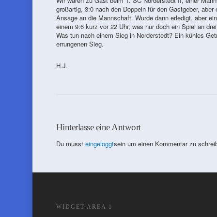
Wir waren zu Gast beim 1. SC Norderstedt II, einer Manns
großartig, 3:0 nach den Doppeln für den Gastgeber, aber 
Ansage an die Mannschaft. Wurde dann erledigt, aber ein
einem 9:6 kurz vor 22 Uhr, was nur doch ein Spiel an dre
Was tun nach einem Sieg in Norderstedt? Ein kühles Get
errungenen Sieg.
H.J.
Hinterlasse eine Antwort
Du musst
eingeloggt
sein um einen Kommentar zu schrei
WIDGET AREA 1