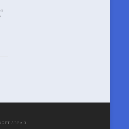
it
.
DGET AREA 3