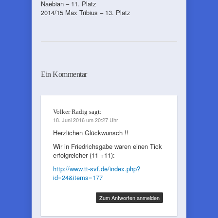
Naebian – 11. Platz
2014/15 Max Tribius – 13. Platz
Ein Kommentar
Volker Radig
sagt:
18. Juni 2016 um 20:27 Uhr
Herzlichen Glückwunsch !!
Wir in Friedrichsgabe waren einen Tick
erfolgreicher (11 +11):
http://www.tt-svf.de/index.php?
id=24&items=177
Zum Antworten anmelden