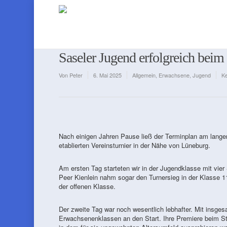
Saseler Jugend erfolgreich bei
Von
Peter
6. Mai 2025
Allgemein
,
Erwachsene
,
Jugend
K
Nach einigen Jahren Pause ließ der Terminplan am lan
etablierten Vereinsturnier in der Nähe von Lüneburg.
Am ersten Tag starteten wir in der Jugendklasse mit vier 
Peer Kienlein nahm sogar den Turnersieg in der Klasse 
der offenen Klasse.
Der zweite Tag war noch wesentlich lebhafter. Mit insges
Erwachsenenklassen an den Start. Ihre Premiere beim Sta