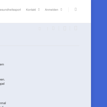
esundheitssport
Kontakt
Anmelden
nem
hen.
ppel
inmal