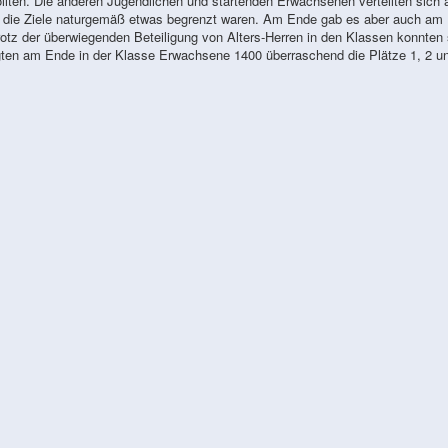
llten. Die anderen Jugendlichen und startenden Erwachsenen verteilten sich 
 die Ziele naturgemäß etwas begrenzt waren. Am Ende gab es aber auch am
tz der überwiegenden Beteiligung von Alters-Herren in den Klassen konnten 
ten am Ende in der Klasse Erwachsene 1400 überraschend die Plätze 1, 2 un