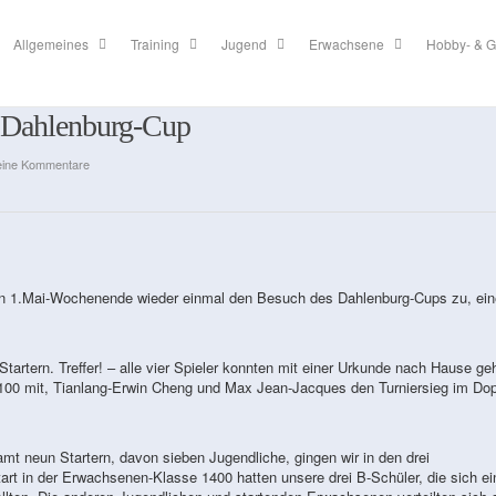
Allgemeines
Training
Jugend
Erwachsene
Hobby- & G
m Dahlenburg-Cup
eine Kommentare
gen 1.Mai-Wochenende wieder einmal den Besuch des Dahlenburg-Cups zu, ei
Startern. Treffer! – alle vier Spieler konnten mit einer Urkunde nach Hause ge
1100 mit, Tianlang-Erwin Cheng und Max Jean-Jacques den Turniersieg im Do
amt neun Startern, davon sieben Jugendliche, gingen wir in den drei
rt in der Erwachsenen-Klasse 1400 hatten unsere drei B-Schüler, die sich e