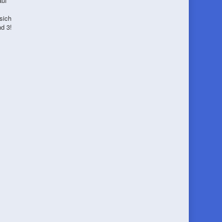
auf
sich
d 3!