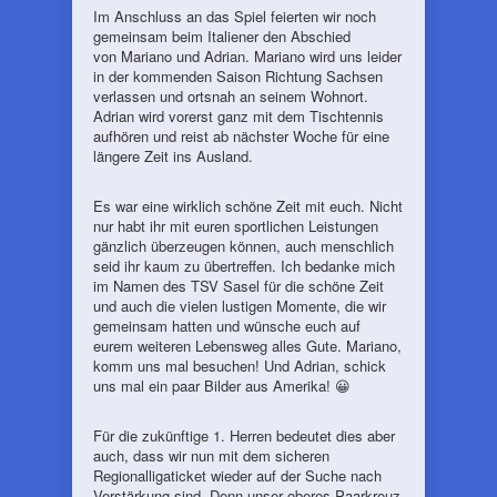
Im Anschluss an das Spiel feierten wir noch
gemeinsam beim Italiener den Abschied
von Mariano und Adrian. Mariano wird uns leider
in der kommenden Saison Richtung Sachsen
verlassen und ortsnah an seinem Wohnort.
Adrian wird vorerst ganz mit dem Tischtennis
aufhören und reist ab nächster Woche für eine
längere Zeit ins Ausland.
Es war eine wirklich schöne Zeit mit euch. Nicht
nur habt ihr mit euren sportlichen Leistungen
gänzlich überzeugen können, auch menschlich
seid ihr kaum zu übertreffen. Ich bedanke mich
im Namen des TSV Sasel für die schöne Zeit
und auch die vielen lustigen Momente, die wir
gemeinsam hatten und wünsche euch auf
eurem weiteren Lebensweg alles Gute. Mariano,
komm uns mal besuchen! Und Adrian, schick
uns mal ein paar Bilder aus Amerika! 😀
Für die zukünftige 1. Herren bedeutet dies aber
auch, dass wir nun mit dem sicheren
Regionalligaticket wieder auf der Suche nach
Verstärkung sind. Denn unser oberes Paarkreuz