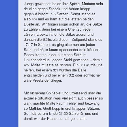
Jungs gewannen beide ihre Spiele, Mariano sehr
deutlich gegen Staack und Adrian knapp
gegen Albrecht in 5 Sätzen. Somit stand es
also 4:4 und es kam auf die letzten beiden
Duelle an. Wir fingen sogar schon an, die Sätze
zu zählen, denn bei einem Unentschieden
zählen ja bekanntlich die Sätze zuerst und
danach die Bälle. Zu diesem Zeitpunkt stand es
17:17 in Sätzen, es ging also nun um jeden
Satz und hätte kaum spannender sein können.
Paddy konnte leider nur einen Satz im
Linkshänderduell gegen Stahl gewinnen – damit
4:5. Malte musste es richten. Ein 3:0 würde uns
helfen, bei einem 3:1 würden die Bälle
entscheiden und bei einem 3:2 oder schwächer
wäre Preetz der Sieger.
Mit sicherem Spinspiel und unwissend über die
aktuelle Situation (was vielleicht auch besser so
war), machte Malte kaum Fehler und bezwang
so Mathias Grothkopp in drei knappen Sätzen.
So hieß es am Ende 21:20 Sätze für uns und
damit war der Klassenerhalt geschafft.