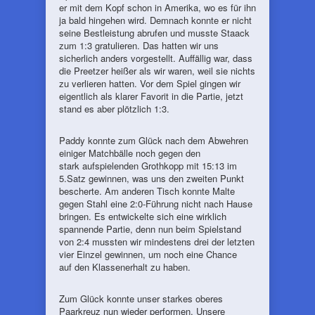
er mit dem Kopf schon in Amerika, wo es für ihn
ja bald hingehen wird. Demnach konnte er nicht
seine Bestleistung abrufen und musste Staack
zum 1:3 gratulieren. Das hatten wir uns
sicherlich anders vorgestellt. Auffällig war, dass
die Preetzer heißer als wir waren, weil sie nichts
zu verlieren hatten. Vor dem Spiel gingen wir
eigentlich als klarer Favorit in die Partie, jetzt
stand es aber plötzlich 1:3.
Paddy konnte zum Glück nach dem Abwehren
einiger Matchbälle noch gegen den
stark aufspielenden Grothkopp mit 15:13 im
5.Satz gewinnen, was uns den zweiten Punkt
bescherte. Am anderen Tisch konnte Malte
gegen Stahl eine 2:0-Führung nicht nach Hause
bringen. Es entwickelte sich eine wirklich
spannende Partie, denn nun beim Spielstand
von 2:4 mussten wir mindestens drei der letzten
vier Einzel gewinnen, um noch eine Chance
auf den Klassenerhalt zu haben.
Zum Glück konnte unser starkes oberes
Paarkreuz nun wieder performen. Unsere