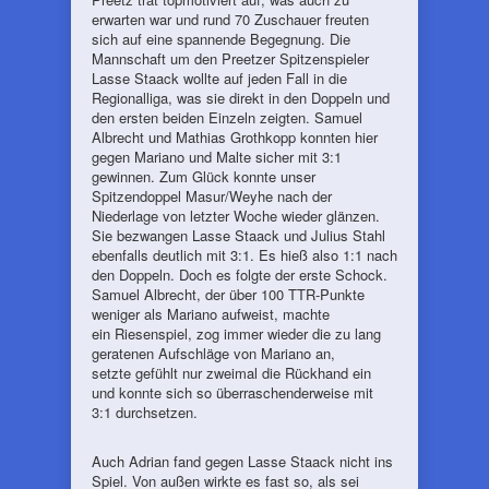
erwarten war und rund 70 Zuschauer freuten
sich auf eine spannende Begegnung. Die
Mannschaft um den Preetzer Spitzenspieler
Lasse Staack wollte auf jeden Fall in die
Regionalliga, was sie direkt in den Doppeln und
den ersten beiden Einzeln zeigten. Samuel
Albrecht und Mathias Grothkopp konnten hier
gegen Mariano und Malte sicher mit 3:1
gewinnen. Zum Glück konnte unser
Spitzendoppel Masur/Weyhe nach der
Niederlage von letzter Woche wieder glänzen.
Sie bezwangen Lasse Staack und Julius Stahl
ebenfalls deutlich mit 3:1. Es hieß also 1:1 nach
den Doppeln. Doch es folgte der erste Schock.
Samuel Albrecht, der über 100 TTR-Punkte
weniger als Mariano aufweist, machte
ein Riesenspiel, zog immer wieder die zu lang
geratenen Aufschläge von Mariano an,
setzte gefühlt nur zweimal die Rückhand ein
und konnte sich so überraschenderweise mit
3:1 durchsetzen.
Auch Adrian fand gegen Lasse Staack nicht ins
Spiel. Von außen wirkte es fast so, als sei