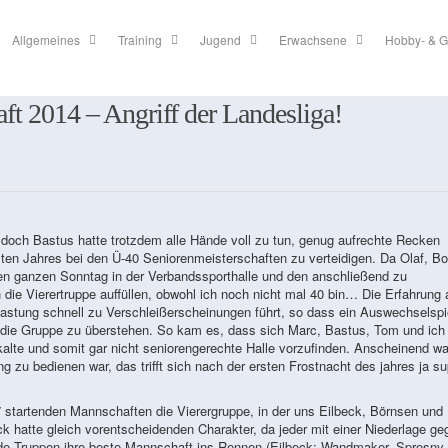
Allgemeines
Training
Jugend
Erwachsene
Hobby- & G
t 2014 – Angriff der Landesliga!
, doch Bastus hatte trotzdem alle Hände voll zu tun, genug aufrechte Recken
en Jahres bei den Ü-40 Seniorenmeisterschaften zu verteidigen. Da Olaf, Bo
inen ganzen Sonntag in der Verbandssporthalle und den anschließend zu
die Vierertruppe auffüllen, obwohl ich noch nicht mal 40 bin… Die Erfahrung 
lastung schnell zu Verschleißerscheinungen führt, so dass ein Auswechselspi
, die Gruppe zu überstehen. So kam es, dass sich Marc, Bastus, Tom und ic
alte und somit gar nicht seniorengerechte Halle vorzufinden. Anscheinend wa
zu bedienen war, das trifft sich nach der ersten Frostnacht des jahres ja su
7 startenden Mannschaften die Vierergruppe, in der uns Eilbeck, Börnsen und
ck hatte gleich vorentscheidenden Charakter, da jeder mit einer Niederlage ge
e Truppen ihre beste Mannschaft ins Rennen (Eilbeck: Wandmaker, Spresny