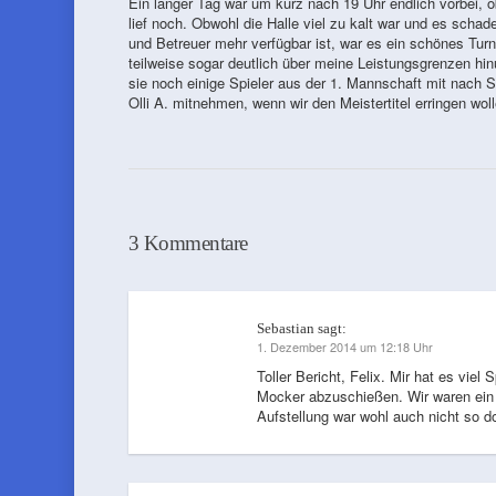
Ein langer Tag war um kurz nach 19 Uhr endlich vorbei, ob
lief noch. Obwohl die Halle viel zu kalt war und es scha
und Betreuer mehr verfügbar ist, war es ein schönes Turn
teilweise sogar deutlich über meine Leistungsgrenzen hin
sie noch einige Spieler aus der 1. Mannschaft mit nac
Olli A. mitnehmen, wenn wir den Meistertitel erringen wol
3 Kommentare
Sebastian
sagt:
1. Dezember 2014 um 12:18 Uhr
Toller Bericht, Felix. Mir hat es vi
Mocker abzuschießen. Wir waren ein 
Aufstellung war wohl auch nicht so d