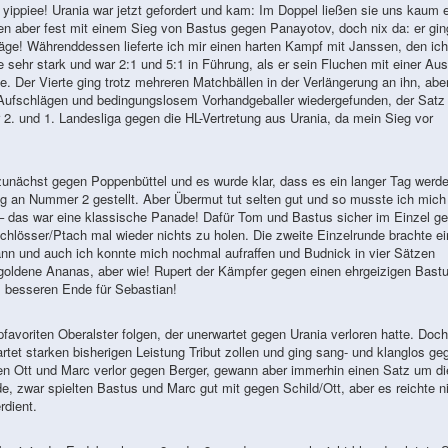
, yippiee! Urania war jetzt gefordert und kam: Im Doppel ließen sie uns kaum 
n aber fest mit einem Sieg von Bastus gegen Panayotov, doch nix da: er gin
hläge! Währenddessen lieferte ich mir einen harten Kampf mit Janssen, den ich
e sehr stark und war 2:1 und 5:1 in Führung, als er sein Fluchen mit einer Aus
te. Der Vierte ging trotz mehreren Matchbällen in der Verlängerung an ihn, abe
en Aufschlägen und bedingungslosem Vorhandgeballer wiedergefunden, der Satz
er 2. und 1. Landesliga gegen die HL-Vertretung aus Urania, da mein Sieg vor
zunächst gegen Poppenbüttel und es wurde klar, dass es ein langer Tag werd
g an Nummer 2 gestellt. Aber Übermut tut selten gut und so musste ich mich
– das war eine klassische Panade! Dafür Tom und Bastus sicher im Einzel g
hlösser/Ptach mal wieder nichts zu holen. Die zweite Einzelrunde brachte e
n und auch ich konnte mich nochmal aufraffen und Budnick in vier Sätzen
goldene Ananas, aber wie! Rupert der Kämpfer gegen einen ehrgeizigen Bast
 besseren Ende für Sebastian!
favoriten Oberalster folgen, der unerwartet gegen Urania verloren hatte. Doch
tet starken bisherigen Leistung Tribut zollen und ging sang- und klanglos ge
egen Ott und Marc verlor gegen Berger, gewann aber immerhin einen Satz um di
zwar spielten Bastus und Marc gut mit gegen Schild/Ott, aber es reichte ni
rdient.