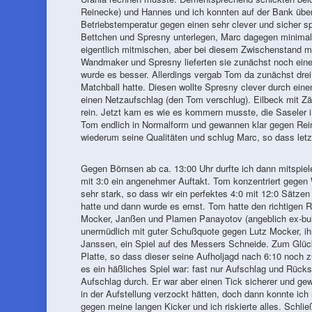
Reinecke) und Hannes und ich konnten auf der Bank über 
Betriebstemperatur gegen einen sehr clever und sicher 
Bettchen und Spresny unterlegen, Marc dagegen minimalis
eigentlich mitmischen, aber bei diesem Zwischenstand 
Wandmaker und Spresny lieferten sie zunächst noch eine 
wurde es besser. Allerdings vergab Tom da zunächst drei
Matchball hatte. Diesen wollte Spresny clever durch ein
einen Netzaufschlag (den Tom verschlug). Eilbeck mit Zäh
rein. Jetzt kam es wie es kommern musste, die Saseler i
Tom endlich in Normalform und gewannen klar gegen Rei
wiederum seine Qualitäten und schlug Marc, so dass letzt
Gegen Börnsen ab ca. 13:00 Uhr durfte ich dann mitspi
mit 3:0 ein angenehmer Auftakt. Tom konzentriert gege
sehr stark, so dass wir ein perfektes 4:0 mit 12:0 Sätze
hatte und dann wurde es ernst. Tom hatte den richtigen R
Mocker, Janßen und Plamen Panayotov (angeblich ex-bulga
unermüdlich mit guter Schußquote gegen Lutz Mocker, ihn
Janssen, ein Spiel auf des Messers Schneide. Zum Glück 
Platte, so dass dieser seine Aufholjagd nach 6:10 noch 
es ein häßliches Spiel war: fast nur Aufschlag und Rücks
Aufschlag durch. Er war aber einen Tick sicherer und ge
in der Aufstellung verzockt hätten, doch dann konnte i
gegen meine langen Kicker und ich riskierte alles. Schli