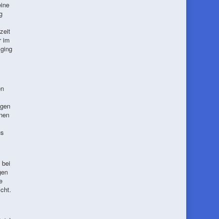
eine
g
zeit
r im
 ging
en
egen
inen
us
 bei
gen
e
cht.