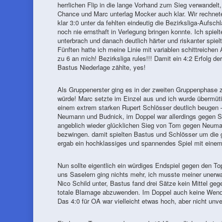
herrlichen Flip in die lange Vorhand zum Sieg verwandelt
Chance und Marc unterlag Mocker auch klar. Wir rechnete
klar 3:0 unter da fehlten eindeutig die Bezirksliga-Aufsc
noch nie ernsthaft in Verlegung bringen konnte. Ich spielt
unterbrach und danach deutlich härter und riskanter spiel
Fünften hatte ich meine Linie mit variablen schittreich
zu 6 an mich! Bezirksliga rules!!! Damit ein 4:2 Erfolg d
Bastus Niederlage zählte, yes!
Als Gruppenerster ging es in der zweiten Gruppenphase 
würde! Marc setzte im Einzel aus und ich wurde übermüti
einem extrem starken Rupert Schlösser deutlich beugen 
Neumann und Budnick, im Doppel war allerdings gegen Sc
angeblich wieder glücklichen Sieg von Tom gegen Neuman
bezwingen. damit spielten Bastus und Schlösser um die 
ergab ein hochklassiges und spannendes Spiel mit einem
Nun sollte eigentlich ein würdiges Endspiel gegen den Top
uns Saselern ging nichts mehr, ich musste meiner unerwar
Nico Schild unter, Bastus fand drei Sätze kein Mittel g
totale Blamage abzuwenden. Im Doppel auch keine Wende, 
Das 4:0 für OA war vielleicht etwas hoch, aber nicht unve