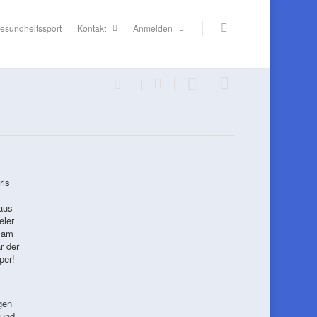
esundheitssport
Kontakt
Anmelden
ris
aus
eler
h am
r der
per!
gen
 und