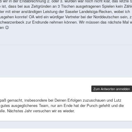
 wir in der Endabrechnung 2. oder 3. wurden war noch nicht klar, das letzte S
de ist, dass bei aus Zeitgründen an 3 Tischen ausgetragenen Spielen kein Zähl
ier mit einer anständigen Leistung der Saseler Landelsiga-Recken, wobei ich
usgehen konnte! OA wird ein würdiger Vertreter bei der Norddeutschen sein, 
h Schwarzenbeck zur Endrunde nehmen können. Wir müssen das nächste Mal w
len 😉
Zum Antworten anmelden
el Spaß gemacht, insbesondere bei Deinen Erfolgen zuzuschauen und Lutz
gutes ausgeglichenes Team, nur am Ende hat der Punch gefehlt und die
olle. Nächstes Jahr versuchen wir es wieder.