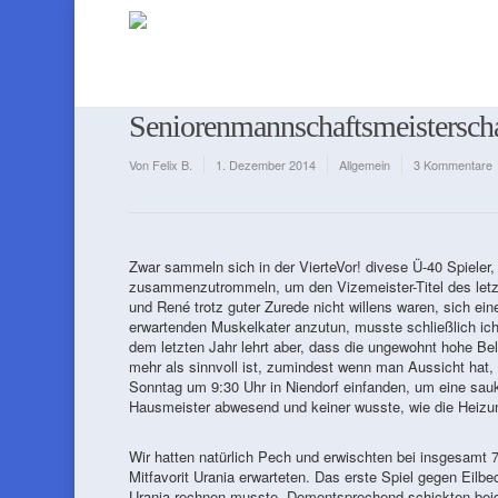
Seniorenmannschaftsmeisterschaf
Von
Felix B.
1. Dezember 2014
Allgemein
3 Kommentare
Zwar sammeln sich in der VierteVor! divese Ü-40 Spieler
zusammenzutrommeln, um den Vizemeister-Titel des letzt
und René trotz guter Zurede nicht willens waren, sich e
erwartenden Muskelkater anzutun, musste schließlich ich 
dem letzten Jahr lehrt aber, dass die ungewohnt hohe Be
mehr als sinnvoll ist, zumindest wenn man Aussicht hat
Sonntag um 9:30 Uhr in Niendorf einfanden, um eine sauk
Hausmeister abwesend und keiner wusste, wie die Heizung 
Wir hatten natürlich Pech und erwischten bei insgesamt 
Mitfavorit Urania erwarteten. Das erste Spiel gegen Eilbe
Urania rechnen musste. Dementsprechend schickten beid