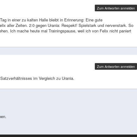
Zum Antworten anmelden
g in einer zu kalten Halle bleibt in Erinnerung: Eine gute
lix aller Zeiten. 2:0 gegen Urania: Respekt! Spielstark und nervenstark. So
ehen. Ich mache heute mal Trainingspause, weil ich von Felix nicht paniert
Zum Antworten anmelden
 Satzverhältnisses im Vergleich zu Urania.
ben.