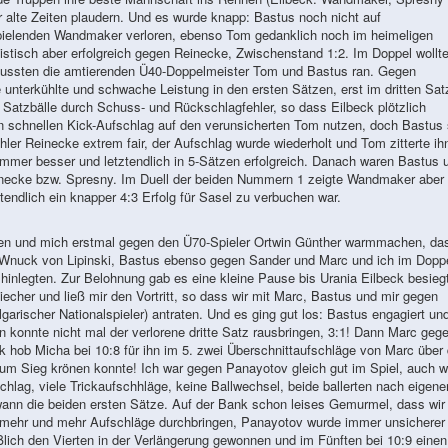
alte Zeiten plaudern. Und es wurde knapp: Bastus noch nicht auf
spielenden Wandmaker verloren, ebenso Tom gedanklich noch im heimeligen
tisch aber erfolgreich gegen Reinecke, Zwischenstand 1:2. Im Doppel wollte
mussten die amtierenden Ü40-Doppelmeister Tom und Bastus ran. Gegen
unterkühlte und schwache Leistung in den ersten Sätzen, erst im dritten Sat
 Satzbälle durch Schuss- und Rückschlagfehler, so dass Eilbeck plötzlich
en schnellen Kick-Aufschlag auf den verunsicherten Tom nutzen, doch Bastus
ler Reinecke extrem fair, der Aufschlag wurde wiederholt und Tom zitterte ih
mmer besser und letztendlich in 5-Sätzen erfolgreich. Danach waren Bastus 
necke bzw. Spresny. Im Duell der beiden Nummern 1 zeigte Wandmaker aber
endlich ein knapper 4:3 Erfolg für Sasel zu verbuchen war.
elen und mich erstmal gegen den Ü70-Spieler Ortwin Günther warmmachen, da
n Wnuck von Lipinski, Bastus ebenso gegen Sander und Marc und ich im Dopp
n hinlegten. Zur Belohnung gab es eine kleine Pause bis Urania Eilbeck besieg
iecher und ließ mir den Vortritt, so dass wir mit Marc, Bastus und mir gegen
rischer Nationalspieler) antraten. Und es ging gut los: Bastus engagiert un
 konnte nicht mal der verlorene dritte Satz rausbringen, 3:1! Dann Marc geg
hob Micha bei 10:8 für ihn im 5. zwei Überschnittaufschläge von Marc über 
zum Sieg krönen konnte! Ich war gegen Panayotov gleich gut im Spiel, auch 
chlag, viele Trickaufschhläge, keine Ballwechsel, beide ballerten nach eigen
wann die beiden ersten Sätze. Auf der Bank schon leises Gemurmel, dass wir
ch mehr und mehr Aufschläge durchbringen, Panayotov wurde immer unsicherer
eßlich den Vierten in der Verlängerung gewonnen und im Fünften bei 10:9 einen