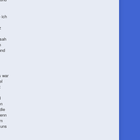
 ich
z
 sah
n
und
s war
el
t
d
en
die
wenn
em
 uns