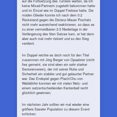
auf die Fortsetzung des Turniers warten, da ich
keine Mixed-Partnerin zugeteilt bekommen hatte
und im Einzel wie im Doppel Freilose hatte. Die
müden Glieder konnte ich nach dem 0:2
Rückstand gegen die Distanz-Mauer Piochatz
nicht mehr ausreichend reaktivieren, so dass es
zu einer vermeidbaren 2:3 Niederlage in der
Verlängerung des 5ten Satzes kam, er hat dann
aber auch mal mehr riskiert und so den Sieg
verdient.
Im Doppel reichte es doch noch für den Titel
zusammen mit Jörg Berger von Opaalster (nicht
fies gemeint, sie sind eben ein sehr starker
Seniorenverein), der mit seiner Ruhe und
Sicherheit ein stabiler und gut gelaunter Partner
war. Das Endspiel gegen Ptach/Chu von
Walddörfer konnten wir mit vielen Netz- und
einem satzentscheidenden Kantenball recht
glücklich gewinnen.
Im nächsten Jahr sollten wir mal wieder eine
größere Saseler Population zu diesem Event
schicken.