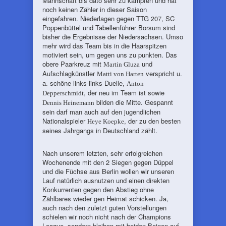
Mannschaft bis dato sehr zu kämpfen und hat
noch keinen Zähler in dieser Saison
eingefahren. Niederlagen gegen TTG 207, SC
Poppenbüttel und Tabellenführer Borsum sind
bisher die Ergebnisse der Niedersachsen. Umso
mehr wird das Team bis in die Haarspitzen
motiviert sein, um gegen uns zu punkten. Das
obere Paarkreuz mit
und
Martin Gluza
Aufschlagkünstler
verspricht u.
Matti von Harten
a. schöne links-links Duelle,
Anton
, der neu im Team ist sowie
Depperschmidt
bilden die Mitte. Gespannt
Dennis Heinemann
sein darf man auch auf den jugendlichen
Nationalspieler
, der zu den besten
Heye Koepke
seines Jahrgangs in Deutschland zählt.
Nach unserem letzten, sehr erfolgreichen
Wochenende mit den 2 Siegen gegen Düppel
und die Füchse aus Berlin wollen wir unseren
Lauf natürlich ausnutzen und einen direkten
Konkurrenten gegen den Abstieg ohne
Zählbares wieder gen Heimat schicken. Ja,
auch nach den zuletzt guten Vorstellungen
schielen wir noch nicht nach der Champions
League, sondern bleiben mit beiden Beinen auf