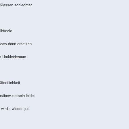
lassen schlechter.
bfinale
sses dann ersetzen
m Umkleideraum
entlichkeit
tbewusstsein leidet
ird’s wieder gut