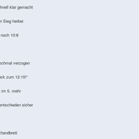
nell klar gemacht
 Sieg herbei
noch 10:8
ochmal verzogen
ck zum 12:10!“
 im 5. mehr
ntschieden sicher
handbrett