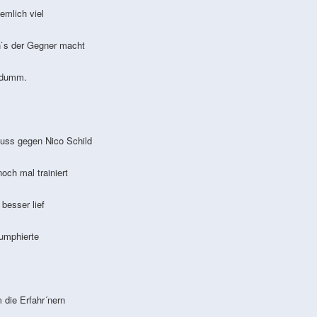
mlich viel
s der Gegner macht
 dumm.
ss gegen Nico Schild
ch mal trainiert
esser lief
iumphierte
ie Erfahr´nern