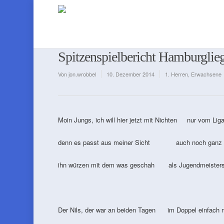
Spitzenspielbericht Hamburgliega
Von
jon.wrobbel
10. Dezember 2014
1. Herren
,
Erwachsene
Moin Jungs, ich will hier jetzt mit Nichten nur vom Liga
denn es passt aus meiner Sicht auch noch ganz gut
ihn würzen mit dem was geschah als Jugendmeistersc
Der Nils, der war an beiden Tagen im Doppel einfach n