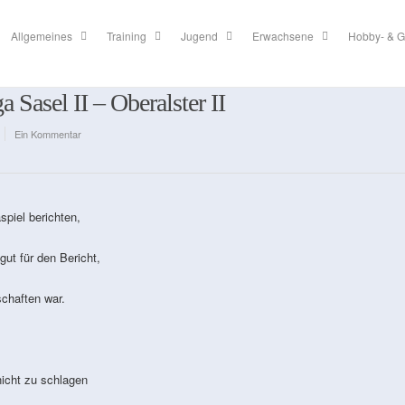
Allgemeines
Training
Jugend
Erwachsene
Hobby- & G
 Sasel II – Oberalster II
Ein Kommentar
spiel berichten,
 für den Bericht,
haften war.
icht zu schlagen