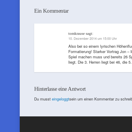
Ein Kommentar
tomkrause
sagt:
10. Dezember 2014 um 15:00 Uhr
Also bei so einem lyrischen Höhenflu
Formatierung! Starker Vortrag Jon – l
Spiel machen muss und bereits 26 Spi
liegt. Die 3. Herren liegt bei 46, die
Hinterlasse eine Antwort
Du musst
eingeloggt
sein um einen Kommentar zu schrei