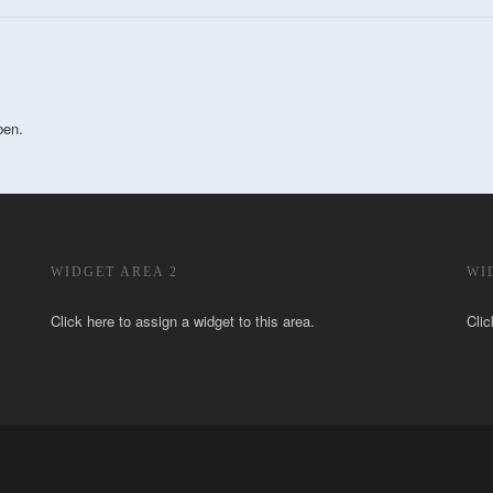
ben.
WIDGET AREA 2
WI
Click here to assign a widget to this area.
Clic