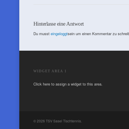
Hinterlasse eine Antwort
Du musst
eingeloggt
sein um einen Kommentar zu schrei
WIDGET AREA 1
Click here to assign a widget to this area.
© 2026 TSV Sasel Tischtennis.