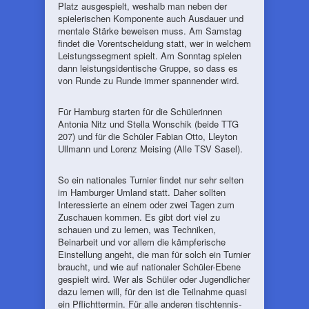
Platz ausgespielt, weshalb man neben der
spielerischen Komponente auch Ausdauer und
mentale Stärke beweisen muss. Am Samstag
findet die Vorentscheidung statt, wer in welchem
Leistungssegment spielt. Am Sonntag spielen
dann leistungsidentische Gruppe, so dass es
von Runde zu Runde immer spannender wird.
Für Hamburg starten für die Schülerinnen
Antonia Nitz und Stella Wonschik (beide TTG
207) und für die Schüler Fabian Otto, Lleyton
Ullmann und Lorenz Meising (Alle TSV Sasel).
So ein nationales Turnier findet nur sehr selten
im Hamburger Umland statt. Daher sollten
Interessierte an einem oder zwei Tagen zum
Zuschauen kommen. Es gibt dort viel zu
schauen und zu lernen, was Techniken,
Beinarbeit und vor allem die kämpferische
Einstellung angeht, die man für solch ein Turnier
braucht, und wie auf nationaler Schüler-Ebene
gespielt wird. Wer als Schüler oder Jugendlicher
dazu lernen will, für den ist die Teilnahme quasi
ein Pflichttermin. Für alle anderen tischtennis-