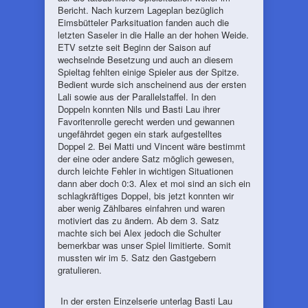
Bericht. Nach kurzem Lageplan bezüglich
Eimsbütteler Parksituation fanden auch die
letzten Saseler in die Halle an der hohen Weide.
ETV setzte seit Beginn der Saison auf
wechselnde Besetzung und auch an diesem
Spieltag fehlten einige Spieler aus der Spitze.
Bedient wurde sich anscheinend aus der ersten
Lali sowie aus der Parallelstaffel. In den
Doppeln konnten Nils und Basti Lau ihrer
Favoritenrolle gerecht werden und gewannen
ungefährdet gegen ein stark aufgestelltes
Doppel 2. Bei Matti und Vincent wäre bestimmt
der eine oder andere Satz möglich gewesen,
durch leichte Fehler in wichtigen Situationen
dann aber doch 0:3. Alex et moi sind an sich ein
schlagkräftiges Doppel, bis jetzt konnten wir
aber wenig Zählbares einfahren und waren
motiviert das zu ändern. Ab dem 3. Satz
machte sich bei Alex jedoch die Schulter
bemerkbar was unser Spiel limitierte. Somit
mussten wir im 5. Satz den Gastgebern
gratulieren.
In der ersten Einzelserie unterlag Basti Lau