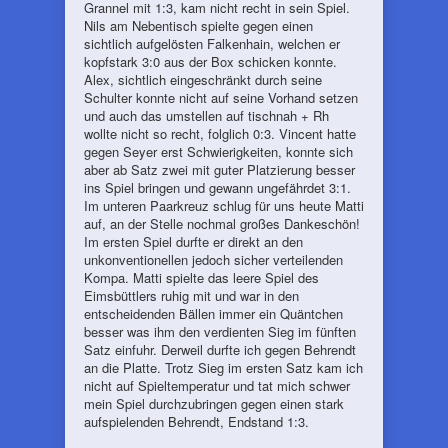
Grannel mit 1:3, kam nicht recht in sein Spiel.
Nils am Nebentisch spielte gegen einen
sichtlich aufgelösten Falkenhain, welchen er
kopfstark 3:0 aus der Box schicken konnte.
Alex, sichtlich eingeschränkt durch seine
Schulter konnte nicht auf seine Vorhand setzen
und auch das umstellen auf tischnah + Rh
wollte nicht so recht, folglich 0:3. Vincent hatte
gegen Seyer erst Schwierigkeiten, konnte sich
aber ab Satz zwei mit guter Platzierung besser
ins Spiel bringen und gewann ungefährdet 3:1.
Im unteren Paarkreuz schlug für uns heute Matti
auf, an der Stelle nochmal großes Dankeschön!
Im ersten Spiel durfte er direkt an den
unkonventionellen jedoch sicher verteilenden
Kompa. Matti spielte das leere Spiel des
Eimsbüttlers ruhig mit und war in den
entscheidenden Bällen immer ein Quäntchen
besser was ihm den verdienten Sieg im fünften
Satz einfuhr. Derweil durfte ich gegen Behrendt
an die Platte. Trotz Sieg im ersten Satz kam ich
nicht auf Spieltemperatur und tat mich schwer
mein Spiel durchzubringen gegen einen stark
aufspielenden Behrendt, Endstand 1:3.