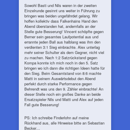
Sowohl Basti und Nils waren in der zweiten
Einzelrunde gesinnt uns weiter in Führung zu
bringen was beiden ungefährdet gelang. Wir
hoffen kollektiv dass Falkenhains Hand den
Abend überstanden hat, andernfalls an der
Stelle gute Besserung! Vincent schöpfte gegen
Berner sein gesamtes Laufpotential aus und
errannte jeden Ball aus halblang was ihm den
verdienten 3:1 Sieg einbrachte. Alex unterlag
mehr seiner Schulter als dem Gegner, nicht viel
zu machen. Nach 1:2 Satzrückstand gegen
Kompa konnte ich mich noch in den 5. Satz
bringen wo ich dann die richtigen Ideen hatte für
den Sieg. Beim Gesamtstand von 8:6 machte
Matti in seinem Auswärtsdebut den Abend
perfekt durch starke Performance gegen
Behrendt was uns den 9. Zähler einbrachte! An
dieser Stelle noch ein großes Danke an beide
Ersatzspieler Nils und Matti und Alex auf jeden
Fall gute Besserung!
PS: Ich schreibe Finderlohn auf meine
Rückhand aus, alle Hinweise bitte an Sebastian
Becker…