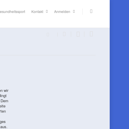
esundheitssport
Kontakt
Anmelden
n wir
ingt
. Dem
eite
rten
iges
 aus.