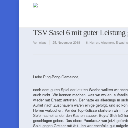
TSV Sasel 6 mit guter Leistun
Von
claas
25. November 2018
6. Herren
,
Allgemein
,
Erwachs
Liebe Ping-Pong-Gemeinde,
nach dem guten Spiel der letzten Woche wollten wir nac
auch nicht. Wir können machen, was wir wollen, aufstelle
wieder mit Ersatz antreten. Der hatte es allerdings in si
Aufruf nach Zuschauern waren einige gefolgt, und so könn
Herren verbuchen. Vor der Top-Kulisse starteten wir mit
Spiel nacheinander den Kasten sauber. Boye/ Steinkühle
geschlagen geben. Das obere Paarkreuz war jetzt geforde
Spiel gegen Greiser mit 3:1. Ich war ebenfalls gut aufgel