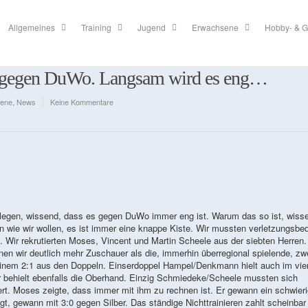
Allgemeines
Training
Jugend
Erwachsene
Hobby- & G
g gegen DuWo. Langsam wird es eng…
ene
,
News
Keine Kommentare
hlegen, wissend, dass es gegen DuWo immer eng ist. Warum das so ist, wisse
n wie wir wollen, es ist immer eine knappe Kiste. Wir mussten verletzungsbed
ch. Wir rekrutierten Moses, Vincent und Martin Scheele aus der siebten Herren
en wir deutlich mehr Zuschauer als die, immerhin überregional spielende, zw
 einem 2:1 aus den Doppeln. Einserdoppel Hampel/Denkmann hielt auch im vie
r behielt ebenfalls die Oberhand. Einzig Schmiedeke/Scheele mussten sich
rt. Moses zeigte, dass immer mit ihm zu rechnen ist. Er gewann ein schwier
egt, gewann mit 3:0 gegen Silber. Das ständige Nichttrainieren zahlt scheinbar