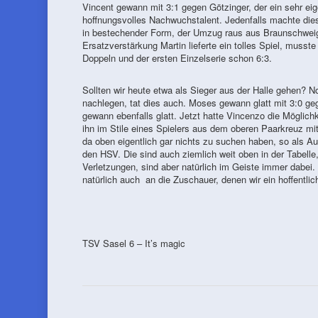
Vincent gewann mit 3:1 gegen Götzinger, der ein sehr eig
hoffnungsvolles Nachwuchstalent. Jedenfalls machte dies
in bestechender Form, der Umzug raus aus Braunschweig
Ersatzverstärkung Martin lieferte ein tolles Spiel, muss
Doppeln und der ersten Einzelserie schon 6:3.
Sollten wir heute etwa als Sieger aus der Halle gehen?
nachlegen, tat dies auch. Moses gewann glatt mit 3:0 ge
gewann ebenfalls glatt. Jetzt hatte Vincenzo die Möglic
ihn im Stile eines Spielers aus dem oberen Paarkreuz mit 
da oben eigentlich gar nichts zu suchen haben, so als A
den HSV. Die sind auch ziemlich weit oben in der Tabelle
Verletzungen, sind aber natürlich im Geiste immer dabei
natürlich auch an die Zuschauer, denen wir ein hoffentlic
TSV Sasel 6 – It’s magic