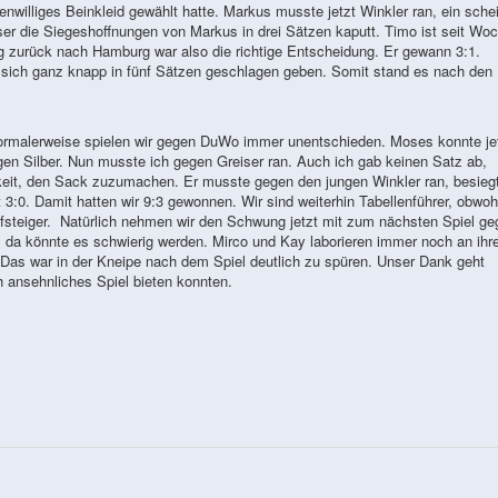
enwilliges Beinkleid gewählt hatte. Markus musste jetzt Winkler ran, ein sche
er die Siegeshoffnungen von Markus in drei Sätzen kaputt. Timo ist seit Wo
 zurück nach Hamburg war also die richtige Entscheidung. Er gewann 3:1.
te sich ganz knapp in fünf Sätzen geschlagen geben. Somit stand es nach den
 Normalerweise spielen wir gegen DuWo immer unentschieden. Moses konnte je
gen Silber. Nun musste ich gegen Greiser ran. Auch ich gab keinen Satz ab,
hkeit, den Sack zuzumachen. Er musste gegen den jungen Winkler ran, besieg
3:0. Damit hatten wir 9:3 gewonnen. Wir sind weiterhin Tabellenführer, obwohl
ufsteiger. Natürlich nehmen wir den Schwung jetzt mit zum nächsten Spiel ge
, da könnte es schwierig werden. Mirco und Kay laborieren immer noch an ihr
. Das war in der Kneipe nach dem Spiel deutlich zu spüren. Unser Dank geht
h ansehnliches Spiel bieten konnten.