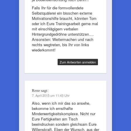
Falls Ihr für die formvollendete
Selbstquälerei ein bisschen externe
Motivationshilfe braucht, könnten Tom
oder ich Eure Trainingsarbeit gerne mal
mit einschlägigem verbalen
Hintergrundgedröhne unterstützen….
Ansonsten: Weitermachen und nach
rechts wegtreten, bis Ihr von links
wiederkommt!
Zum Antworten anmelden
Rene
sagt:
7. April 2015 um 11:43 Uhr
Also, wenn ich mir das so ansehe,
bekomme ich ernsthafte
Minderwertigkeitskomplexe. Nicht nur
Eure Fertigkeiten am Tisch
beeindrucken sondern gleichsam Eure
Willenskraft. Eben der Wunsch, aus der