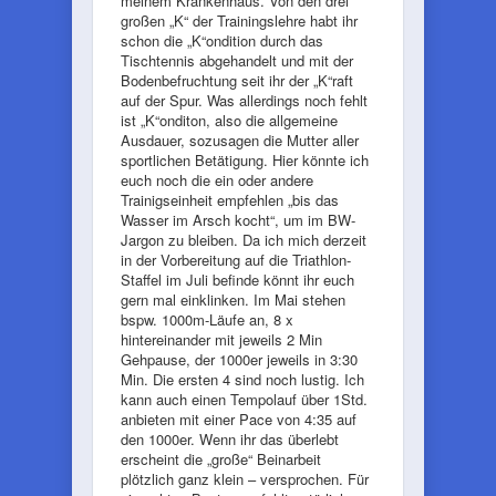
meinem Krankenhaus. Von den drei
großen „K“ der Trainingslehre habt ihr
schon die „K“ondition durch das
Tischtennis abgehandelt und mit der
Bodenbefruchtung seit ihr der „K“raft
auf der Spur. Was allerdings noch fehlt
ist „K“onditon, also die allgemeine
Ausdauer, sozusagen die Mutter aller
sportlichen Betätigung. Hier könnte ich
euch noch die ein oder andere
Trainigseinheit empfehlen „bis das
Wasser im Arsch kocht“, um im BW-
Jargon zu bleiben. Da ich mich derzeit
in der Vorbereitung auf die Triathlon-
Staffel im Juli befinde könnt ihr euch
gern mal einklinken. Im Mai stehen
bspw. 1000m-Läufe an, 8 x
hintereinander mit jeweils 2 Min
Gehpause, der 1000er jeweils in 3:30
Min. Die ersten 4 sind noch lustig. Ich
kann auch einen Tempolauf über 1Std.
anbieten mit einer Pace von 4:35 auf
den 1000er. Wenn ihr das überlebt
erscheint die „große“ Beinarbeit
plötzlich ganz klein – versprochen. Für