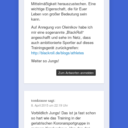
Mittelmäßigkeit herauszustechen. Eine
wichtige Eigenschaft, die für Euer
Leben von großer Bedeutung sein
kann.
Auf Anregung von Oleinikov habe ich
mir eine sogenannte „BlackRoll“
angeschafft und sehe im Netz, dass
auch ambitionierte Sportler auf dieses
Trainingsgerät zurückgreifen:
http://blackroll.de/blogs/athletes
Weiter so Jungs!
Zum Antworten anmelden
tomkrause
sagt:
8. April 2015 um 22:19 Uhr
Vorbildlich Jungs! Das ist ja fast schon
so hart wie das Training in der
geriatrischen Koronarsportgruppe in