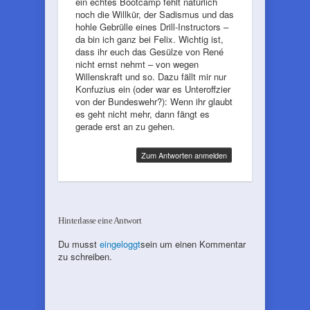
ein echtes Bootcamp fehlt natürlich
noch die Willkür, der Sadismus und das
hohle Gebrülle eines Drill-Instructors –
da bin ich ganz bei Felix. Wichtig ist,
dass ihr euch das Gesülze von René
nicht ernst nehmt – von wegen
Willenskraft und so. Dazu fällt mir nur
Konfuzius ein (oder war es Unteroffzier
von der Bundeswehr?): Wenn ihr glaubt
es geht nicht mehr, dann fängt es
gerade erst an zu gehen.
Zum Antworten anmelden
Hinterlasse eine Antwort
Du musst
eingeloggt
sein um einen Kommentar
zu schreiben.