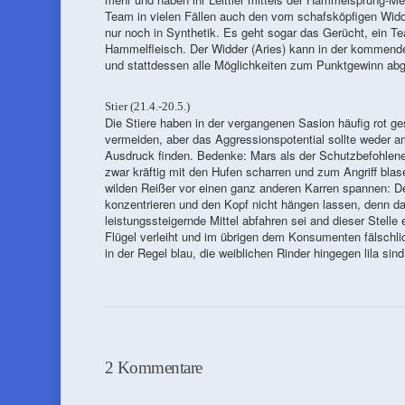
Team in vielen Fällen auch den vom schafsköpfigen Widd
nur noch in Synthetik. Es geht sogar das Gerücht, ein T
Hammelfleisch. Der Widder (Aries) kann in der kommend
und stattdessen alle Möglichkeiten zum Punktgewinn abg
Stier (21.4.-20.5.)
Die Stiere haben in der vergangenen Sasion häufig rot ge
vermeiden, aber das Aggressionspotential sollte weder 
Ausdruck finden. Bedenke: Mars als der Schutzbefohlene i
zwar kräftig mit den Hufen scharren und zum Angriff blase
wilden Reißer vor einen ganz anderen Karren spannen: Den
konzentrieren und den Kopf nicht hängen lassen, denn da
leistungssteigernde Mittel abfahren sei and dieser Stelle
Flügel verleiht und im übrigen dem Konsumenten fälschlic
in der Regel blau, die weiblichen Rinder hingegen lila sind
2 Kommentare