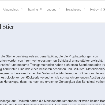
Allgemeines
Training
Jugend
Erwachsene
Hobby- & G
 Stier
die Sterne den Weg weisen. Jene Spötter, die die Prophezeihungen von
ierten wurden von ihrem vorherbestimmten Schicksal umso stärker erwischt.
schaft und moderne Trainigsmethoden haben sich diese Sportkameraden in
lig zerrütteten Hinrunde eines besseren besonnen und Ballkiste, Materialschla
hwangeren schwarzen Katzen bei Vollmondpunktspielen, dem Opfern von leben
Astrologie vor der Rückserie versuchen sie so manch drohenden Abstieg do
es Horoskops, dass mit noch nie erreichter Genauigkeit das Schicksal vorher
wiedergekäut. Dadurch hatten die Mannschaftskameraden teilweise keinen Bo
thode als Mannschaftsführer abgewählt. Der Strafe nicht genug verweigerte d