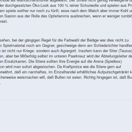
er durchgesetzten Öko-Look aus 100 % reiner Schurwolle und spielen aus Pr
eam spiele seither nur noch zu fünft, esse nach dem Match aber immer Kohl u
en Sasion aus der Rolle des Opferlamms ausbrechen, wenn er weniger rumbl
rast.
sehen, bei der gängigen Regel für die Farbwahl der Beläge war dies nicht zu
am Spielmaterial noch am Gegner, geschweige denn am Schiedsrichter handfe
st nicht nur Kriegs- sondern auch Agrargott. Insofern kann der Stier (Taurus
n, aber bei Mißerfolg selbst im unteren Paarkreuz wird der Abteilungsleiter d
 Ersatzkarren. Die Stiere sollten Ihre Energie auf die Arena (Spielbox)
nn wird man sofort abgestochen. Da Kraftprotze wie die Stiere gern auf
 erwähnt, daß ein namhaftes, im Einzelhandel erhältliches Aufputschgetränkt 
herweise weismachen will, daß Bullen rot seien. Richtig hingegen ist, daß Bu
.