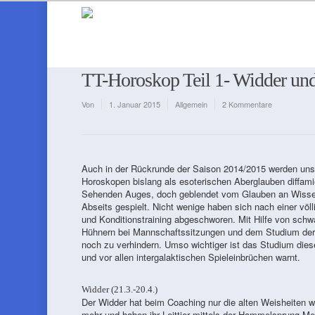
TT-Horoskop Teil 1- Widder und
Von
1. Januar 2015
Allgemein
2 Kommentare
Auch in der Rückrunde der Saison 2014/2015 werden uns 
Horoskopen bislang als esoterischen Aberglauben diffam
Sehenden Auges, doch geblendet vom Glauben an Wissen
Abseits gespielt. Nicht wenige haben sich nach einer völ
und Konditionstraining abgeschworen. Mit Hilfe von sc
Hühnern bei Mannschaftssitzungen und dem Studium der 
noch zu verhindern. Umso wichtiger ist das Studium dies
und vor allen intergalaktischen Spieleinbrüchen warnt.
Widder (21.3.-20.4.)
Der Widder hat beim Coaching nur die alten Weisheiten 
mehr und haben ihr Leittier mittels der Hammelsprung-Me