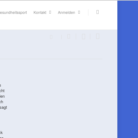
esundheitssport
Kontakt
Anmelden
s
cht
den
ch
sagt
ck
as