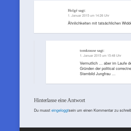
Holgé
sagt:
1. Januar 2015 um 14:26 Uhr
Ähnlichkeiten mit tatsächlichen Widd
tomkrause
sagt:
1. Januar 2015 um 15:48 Uhr
Vermutlich … aber im Laufe 
Gründen der political correctn
Sternbild Jungfrau …
Hinterlasse eine Antwort
Du musst
eingeloggt
sein um einen Kommentar zu schrei