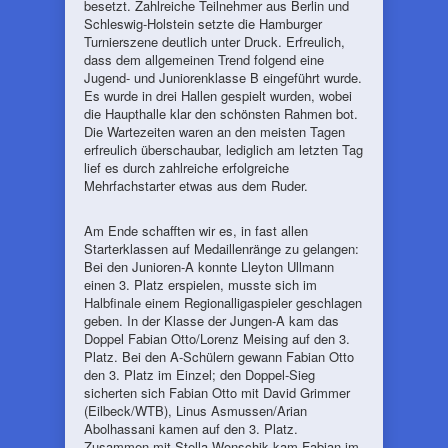
besetzt. Zahlreiche Teilnehmer aus Berlin und
Schleswig-Holstein setzte die Hamburger
Turnierszene deutlich unter Druck. Erfreulich,
dass dem allgemeinen Trend folgend eine
Jugend- und Juniorenklasse B eingeführt wurde.
Es wurde in drei Hallen gespielt wurden, wobei
die Haupthalle klar den schönsten Rahmen bot.
Die Wartezeiten waren an den meisten Tagen
erfreulich überschaubar, lediglich am letzten Tag
lief es durch zahlreiche erfolgreiche
Mehrfachstarter etwas aus dem Ruder.
Am Ende schafften wir es, in fast allen
Starterklassen auf Medaillenränge zu gelangen:
Bei den Junioren-A konnte Lleyton Ullmann
einen 3. Platz erspielen, musste sich im
Halbfinale einem Regionalligaspieler geschlagen
geben. In der Klasse der Jungen-A kam das
Doppel Fabian Otto/Lorenz Meising auf den 3.
Platz. Bei den A-Schülern gewann Fabian Otto
den 3. Platz im Einzel; den Doppel-Sieg
sicherten sich Fabian Otto mit David Grimmer
(Eilbeck/WTB), Linus Asmussen/Arian
Abolhassani kamen auf den 3. Platz.
Zusammen mit Stella Wonschik kam Fabian im